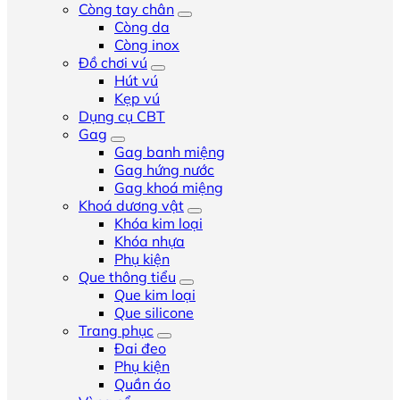
Còng tay chân
Còng da
Còng inox
Đồ chơi vú
Hút vú
Kẹp vú
Dụng cụ CBT
Gag
Gag banh miệng
Gag hứng nước
Gag khoá miệng
Khoá dương vật
Khóa kim loại
Khóa nhựa
Phụ kiện
Que thông tiểu
Que kim loại
Que silicone
Trang phục
Đai đeo
Phụ kiện
Quần áo