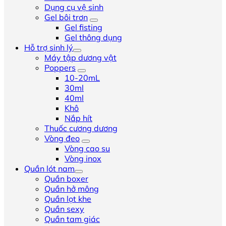
Dụng cụ vệ sinh
Gel bôi trơn
Gel fisting
Gel thông dụng
Hỗ trợ sinh lý
Máy tập dương vật
Poppers
10-20mL
30ml
40ml
Khô
Nắp hít
Thuốc cương dương
Vòng đeo
Vòng cao su
Vòng inox
Quần lót nam
Quần boxer
Quần hở mông
Quần lọt khe
Quần sexy
Quần tam giác