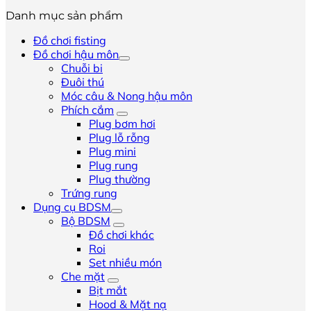
Danh mục sản phẩm
Đồ chơi fisting
Đồ chơi hậu môn
Chuỗi bi
Đuôi thú
Móc câu & Nong hậu môn
Phích cắm
Plug bơm hơi
Plug lỗ rỗng
Plug mini
Plug rung
Plug thường
Trứng rung
Dụng cụ BDSM
Bộ BDSM
Đồ chơi khác
Roi
Set nhiều món
Che mặt
Bịt mắt
Hood & Mặt nạ