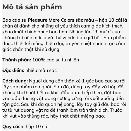
Mô tả sản phẩm
Bao cao su Pleasure More Colors sắc màu – hộp 10 cái
là
chân ái dành cho những ai yêu thích cảm giác kích thích,
khao khát chinh phục bạn tình. Những lần “đi mưa” của
chàng trở nên mới lạ và thú vị hơn bao giờ hết. Sản phẩm
được thiết kế mỏng, hiện đại, truyền nhiệt nhanh tạo cảm
giác chân thật khi sử dụng.
Thành phần:
100% cao su tự nhiên
Đặc điểm:
nhiều màu sắc
Cách dùng:
Người dùng cẩn thận xẻ 1 góc bao cao su rồi
lấy sản phẩm ra ngoài. Sau đó, dùng tay đẩy và bóp để
không khi thoát hết ra khỏi đầu bao. Tiếp theo, đặt bao
vào đầu dương vật đang cương cứng rồi vuốt xuống đến
tận gốc. Sau khi đã quan hệ xong, lấy tay giữ đầu bao rồi
từ từ rút dương vật ra để tránh làm tràn tinh dịch. Trước
khi vứt vào thùng rác, hãy thắt chặt miệng bao.
Quy cách:
hộp 10 cái