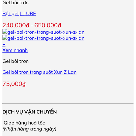
200,000₫
Gel bôi trơn
này
thể
có
được
Bột gel J-LUBE
nhiều
chọn
biến
trên
Khoảng
240,000
₫
650,000
₫
–
thể.
trang
giá:
Các
sản
từ
tùy
phẩm
240,000₫
+
chọn
đến
Sản
Xem nhanh
có
650,000₫
phẩm
thể
Gel bôi trơn
này
được
có
chọn
Gel bôi trơn trong suốt Xun Z Lan
nhiều
trên
biến
trang
75,000
₫
thể.
sản
Các
phẩm
tùy
chọn
có
DỊCH VỤ VẬN CHUYỂN
thể
được
Giao hàng hoả tốc
chọn
(Nhận hàng trong ngày)
trên