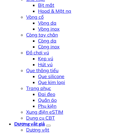
Bịt mắt
Hood & Mặt nạ
Vòng cổ
Vòng da
Vòng inox
Còng tay chân
Còng da
Còng inox
Đồ chơi vú
Kẹp vú
Hút vú
Que thông tiểu
Que silicone
Que kim loại
Trang phục
Đai đeo
Quần áo
Phụ kiện
Xung điện eSTIM
Dụng cụ CBT
Dương vật giả
Dương vật