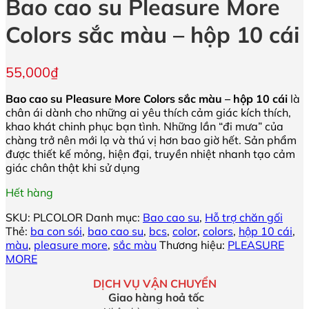
Bao cao su Pleasure More
Colors sắc màu – hộp 10 cái
55,000
₫
Bao cao su Pleasure More Colors sắc màu – hộp 10 cái
là
chân ái dành cho những ai yêu thích cảm giác kích thích,
khao khát chinh phục bạn tình. Những lần “đi mưa” của
chàng trở nên mới lạ và thú vị hơn bao giờ hết. Sản phẩm
được thiết kế mỏng, hiện đại, truyền nhiệt nhanh tạo cảm
giác chân thật khi sử dụng
Hết hàng
SKU:
PLCOLOR
Danh mục:
Bao cao su
,
Hỗ trợ chăn gối
Thẻ:
ba con sói
,
bao cao su
,
bcs
,
color
,
colors
,
hộp 10 cái
,
màu
,
pleasure more
,
sắc màu
Thương hiệu:
PLEASURE
MORE
DỊCH VỤ VẬN CHUYỂN
Giao hàng hoả tốc