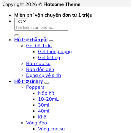
Copyright 2026 ©
Flatsome Theme
Miễn phí vận chuyển đơn từ 1 triệu
Tìm
kiếm:
Hỗ trợ chăn gối
Gel bôi trơn
Gel thông dụng
Gel fisting
Bao cao su
Bao đôn dên
Dụng cụ vệ sinh
Hỗ trợ sinh lý
Poppers
Nắp hít
10-20mL
30ml
40ml
Khô
Vòng đeo
Vòng cao su