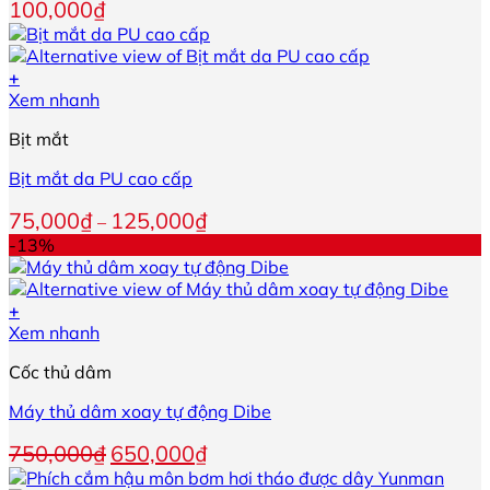
sản
100,000
₫
phẩm
+
Sản
Xem nhanh
phẩm
Bịt mắt
này
có
Bịt mắt da PU cao cấp
nhiều
biến
Khoảng
75,000
₫
125,000
₫
–
thể.
giá:
-13%
Các
từ
tùy
75,000₫
chọn
đến
+
có
125,000₫
Sản
Xem nhanh
thể
phẩm
được
Cốc thủ dâm
này
chọn
có
trên
Máy thủ dâm xoay tự động Dibe
nhiều
trang
biến
sản
Giá
Giá
750,000
₫
650,000
₫
thể.
phẩm
gốc
hiện
Các