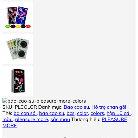
SKU:
PLCOLOR
Danh mục:
Bao cao su
,
Hỗ trợ chăn gối
Thẻ:
ba con sói
,
bao cao su
,
bcs
,
color
,
colors
,
hộp 10 cái
,
màu
,
pleasure more
,
sắc màu
Thương hiệu:
PLEASURE
MORE