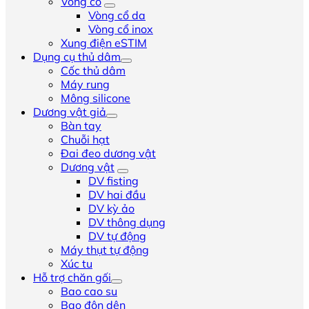
Vòng cổ
Vòng cổ da
Vòng cổ inox
Xung điện eSTIM
Dụng cụ thủ dâm
Cốc thủ dâm
Máy rung
Mông silicone
Dương vật giả
Bàn tay
Chuỗi hạt
Đai đeo dương vật
Dương vật
DV fisting
DV hai đầu
DV kỳ ảo
DV thông dụng
DV tự động
Máy thụt tự động
Xúc tu
Hỗ trợ chăn gối
Bao cao su
Bao đôn dên