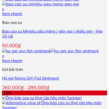
phẩm
+
Sản
Xem nhanh
phẩm
Bao cao su
này
có
Bao cao su Mingliu siêu mỏng / gân gai / nhiều gel – hộp
nhiều
10 cái
biến
thể.
50,000
₫
Các
tùy
+
chọn
Sản
Xem nhanh
có
phẩm
thể
Gel bôi trơn
này
được
có
chọn
Hũ gel fisting SiYi Fist Ointment
nhiều
trên
biến
trang
Khoảng
260,000
₫
285,000
₫
–
thể.
sản
giá:
-50%
Các
phẩm
từ
tùy
260,000₫
chọn
đến
có