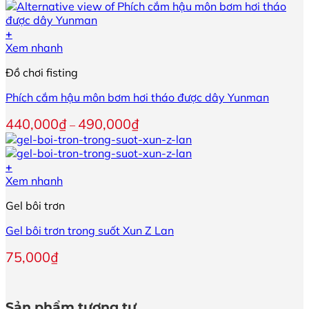
là:
tại
tùy
750,000₫.
là:
chọn
650,000₫.
+
có
Sản
Xem nhanh
thể
phẩm
được
Đồ chơi fisting
này
chọn
có
trên
Phích cắm hậu môn bơm hơi tháo được dây Yunman
nhiều
trang
biến
sản
Khoảng
440,000
₫
490,000
₫
–
thể.
phẩm
giá:
Các
từ
tùy
440,000₫
+
chọn
đến
Sản
Xem nhanh
có
490,000₫
phẩm
thể
Gel bôi trơn
này
được
có
chọn
Gel bôi trơn trong suốt Xun Z Lan
nhiều
trên
biến
trang
75,000
₫
thể.
sản
Các
phẩm
tùy
chọn
Sản phẩm tương tự