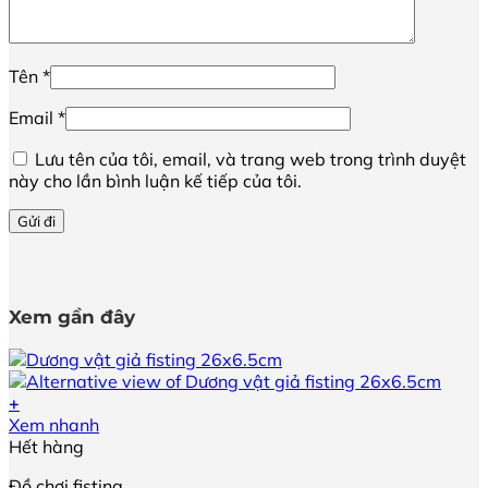
Tên
*
Email
*
Lưu tên của tôi, email, và trang web trong trình duyệt
này cho lần bình luận kế tiếp của tôi.
Xem gần đây
+
Sản
Xem nhanh
phẩm
Hết hàng
này
Đồ chơi fisting