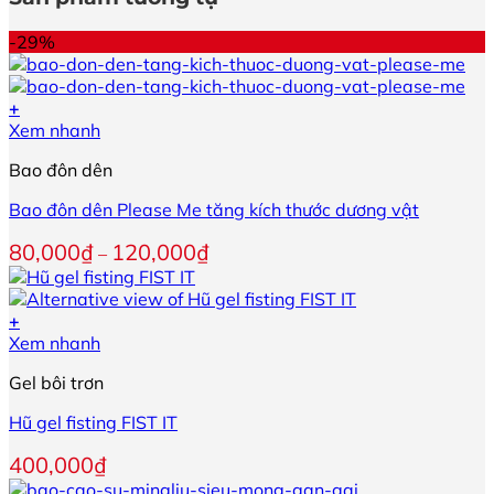
có
thể
-29%
được
chọn
trên
+
trang
Sản
Xem nhanh
sản
phẩm
phẩm
Bao đôn dên
này
có
Bao đôn dên Please Me tăng kích thước dương vật
nhiều
biến
Khoảng
80,000
₫
120,000
₫
–
thể.
giá:
Các
từ
tùy
80,000₫
+
chọn
đến
Xem nhanh
có
120,000₫
thể
Gel bôi trơn
được
chọn
Hũ gel fisting FIST IT
trên
trang
400,000
₫
sản