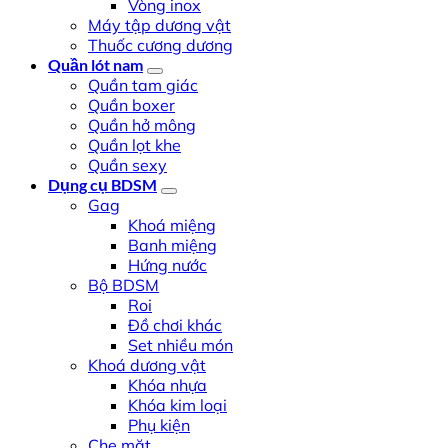
Vòng inox
Máy tập dương vật
Thuốc cương dương
Quần lót nam
Quần tam giác
Quần boxer
Quần hở mông
Quần lọt khe
Quần sexy
Dụng cụ BDSM
Gag
Khoá miệng
Banh miệng
Hứng nước
Bộ BDSM
Roi
Đồ chơi khác
Set nhiều món
Khoá dương vật
Khóa nhựa
Khóa kim loại
Phụ kiện
Che mặt