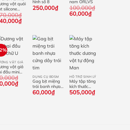
hình số 8
nam ORLVS
ương vật quái
250,000
₫
100,000
₫
t silicone
Giá
Giá
60,000
₫
70,000
₫
ềm
gốc
hiện
iá
Giá
2.7×5.8cm
40,000
₫
là:
tại
ốc
hiện
100,000₫.
là:
:
tại
60,000₫.
70,000₫.
là:
540,000₫.
22%
+
ƯƠNG VẬT GIẢ
ương vật giả
+
+
i đầu mini
0,000
₫
DỤNG CỤ BDSM
HỖ TRỢ SINH LÝ
hữ U
Gag bịt miệng
Máy tập tăng
iá
Giá
0,000
₫
trái banh nhựa
kích thước
ốc
hiện
60,000
₫
505,000
₫
cứng dây trái
dương vật tự
:
tại
tim
động Man
0,000₫.
là:
70,000₫.