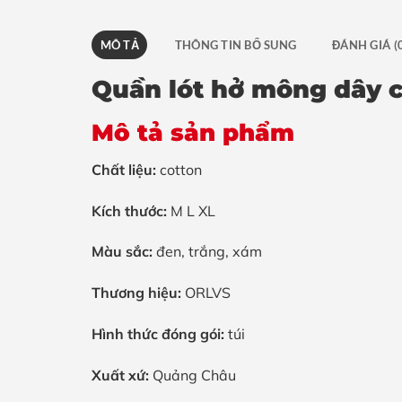
MÔ TẢ
THÔNG TIN BỔ SUNG
ĐÁNH GIÁ (
Quần lót hở mông dây 
Mô tả sản phẩm
Chất liệu:
cotton
Kích thước:
M L XL
Màu sắc:
đen, trắng, xám
Thương hiệu:
ORLVS
Hình thức đóng gói:
túi
Xuất xứ:
Quảng Châu