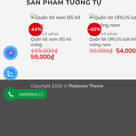
SẢN PHẨM TƯƠNG TỰ
+
+
-44%
-40%
QUẦN HỞ MÔNG
QUẦN HỞ MÔNG
Quần lót nam BS hở
Quần lót ORLVS lưới hở
mông
mông nam
Giá
105,000
₫
90,000
₫
54,000
gốc
Giá
Giá
59,000
₫
là:
gốc
hiện
90,000₫
là:
tại
105,000₫.
là:
59,000₫.
Copyright 2026 ©
Flatsome Theme
0898994217