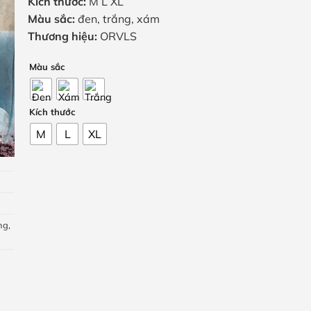
Kích thước:
M L XL
Màu sắc:
đen, trắng, xám
Thương hiệu:
ORVLS
Màu sắc
Kích thước
M
L
XL
ng
,