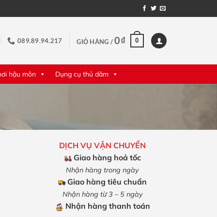
0
₫
0
089.89.94.217
GIỎ HÀNG /
hơi hậu môn
Dụng cụ thủ dâm
DỊCH VỤ VẬN CHUYỂN
Giao hàng hoả tốc
Nhận hàng trong ngày
Giao hàng tiêu chuẩn
Nhận hàng từ 3 – 5 ngày
Nhận hàng thanh toán