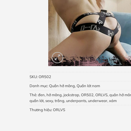
SKU:
OR502
Danh mục:
Quần hở mông
,
Quần lót nam
Thẻ:
đen
,
hở mông
,
jockstrap
,
OR502
,
ORLVS
,
quân hở mô
quần lót
,
sexy
,
trắng
,
underpants
,
underwear
,
xám
Thương hiệu:
ORLVS