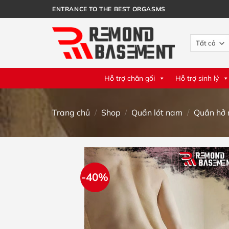
Bỏ
ENTRANCE TO THE BEST ORGASMS
qua
nội
dung
Hỗ trợ chăn gối
Hỗ trợ sinh lý
Trang chủ
/
Shop
/
Quần lót nam
/
Quần hở
-40%