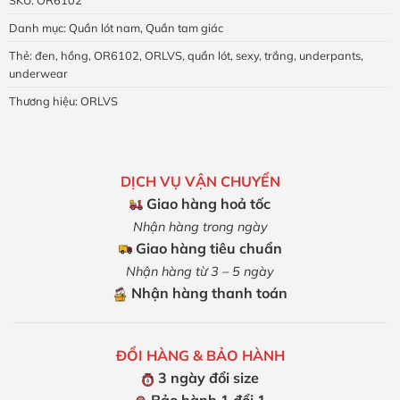
SKU:
OR6102
Danh mục:
Quần lót nam
,
Quần tam giác
Thẻ:
đen
,
hồng
,
OR6102
,
ORLVS
,
quần lót
,
sexy
,
trắng
,
underpants
,
underwear
Thương hiệu:
ORLVS
DỊCH VỤ VẬN CHUYỂN
Giao hàng hoả tốc
Nhận hàng trong ngày
Giao hàng tiêu chuẩn
Nhận hàng từ 3 – 5 ngày
Nhận hàng thanh toán
ĐỔI HÀNG & BẢO HÀNH
3 ngày đổi size