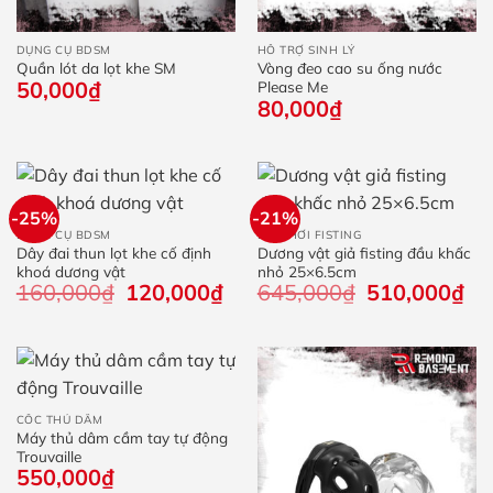
DỤNG CỤ BDSM
HỖ TRỢ SINH LÝ
Quần lót da lọt khe SM
Vòng đeo cao su ống nước
50,000
₫
Please Me
80,000
₫
-25%
-21%
DỤNG CỤ BDSM
ĐỒ CHƠI FISTING
Dây đai thun lọt khe cố định
Dương vật giả fisting đầu khấc
khoá dương vật
nhỏ 25×6.5cm
160,000
₫
Giá
120,000
₫
Giá
645,000
₫
Giá
510,000
₫
Giá
gốc
hiện
gốc
hiệ
là:
tại
là:
tại
160,000₫.
là:
645,000₫.
là:
120,000₫.
510
CỐC THỦ DÂM
Máy thủ dâm cầm tay tự động
Trouvaille
550,000
₫