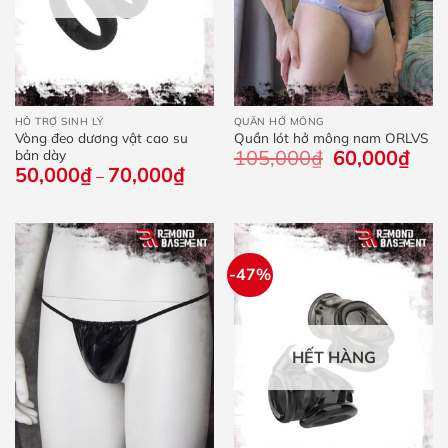
HỖ TRỢ SINH LÝ
QUẦN HỞ MÔNG
Vòng đeo dương vật cao su
Quần lót hở mông nam ORLVS
105,000
₫
Giá
60,000
₫
Giá
bản dày
gốc
hiện
50,000
₫
70,000
₫
Khoảng
–
là:
tại
giá:
105,000₫.
là:
từ
60,0
50,000₫
đến
70,000₫
-47%
HẾT HÀNG