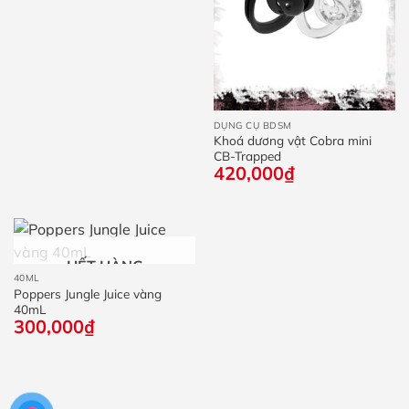
DỤNG CỤ BDSM
Khoá dương vật Cobra mini
CB-Trapped
420,000
₫
HẾT HÀNG
40ML
Poppers Jungle Juice vàng
40mL
300,000
₫