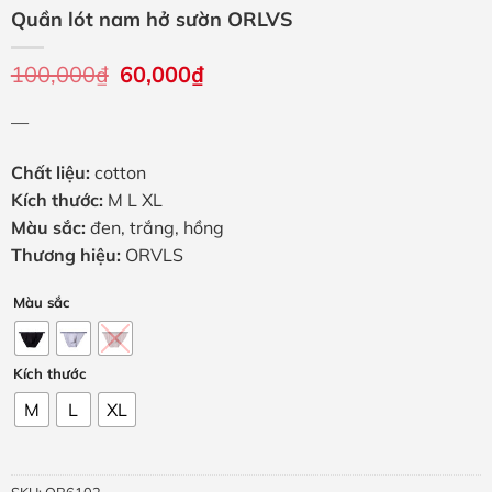
Quần lót nam hở sườn ORLVS
100,000
₫
Giá
60,000
₫
Giá
gốc
hiện
là:
tại
—
100,000₫.
là:
60,000₫.
Chất liệu:
cotton
Kích thước:
M L XL
Màu sắc:
đen, trắng, hồng
Thương hiệu:
ORVLS
Màu sắc
Kích thước
M
L
XL