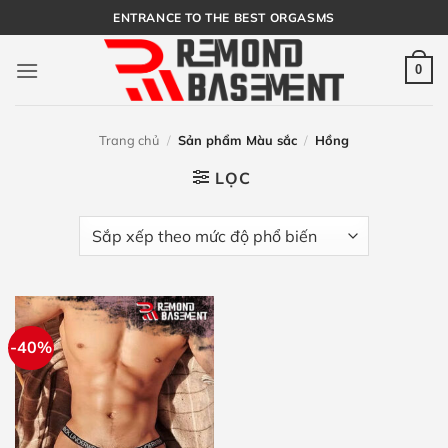
Bỏ
ENTRANCE TO THE BEST ORGASMS
qua
nội
0
dung
Trang chủ
/
Sản phẩm Màu sắc
/
Hồng
LỌC
-40%