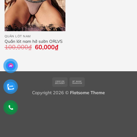
QUẦN LÓT NAM
Quần lót nam hở sườn ORLVS
100,000
₫
Giá
60,000
₫
Giá
gốc
hiện
là:
tại
100,000₫.
là:
60,000₫.
Cash
Bank
On
Transfer
Copyright 2026 ©
Flatsome Theme
Delivery