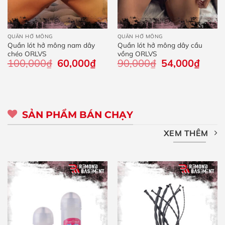
QUẦN HỞ MÔNG
QUẦN HỞ MÔNG
Quần lót hở mông nam dây
Quần lót hở mông dây cầu
chéo ORLVS
vồng ORLVS
100,000
₫
Giá
60,000
₫
Giá
90,000
₫
Giá
54,000
₫
Giá
gốc
hiện
gốc
hiện
là:
tại
là:
tại
100,000₫.
là:
90,000₫.
là:
60,000₫.
54,000
SẢN PHẨM BÁN CHẠY
XEM THÊM