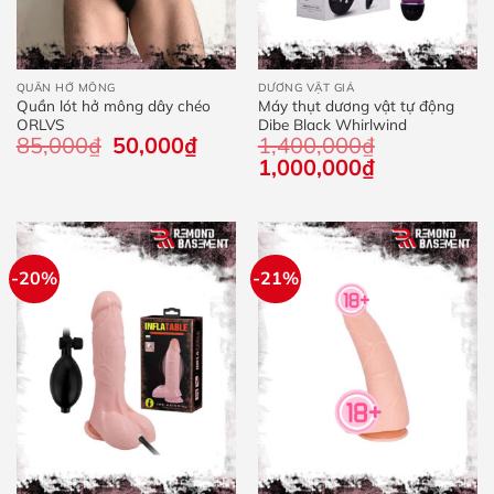
QUẦN HỞ MÔNG
DƯƠNG VẬT GIẢ
Quần lót hở mông dây chéo
Máy thụt dương vật tự động
ORLVS
Dibe Black Whirlwind
85,000
₫
Giá
50,000
₫
Giá
1,400,000
₫
gốc
hiện
Giá
1,000,000
₫
Giá
là:
tại
gốc
hiện
85,000₫.
là:
là:
tại
50,000₫.
1,400,000₫.
là:
1,000,000₫.
-20%
-21%