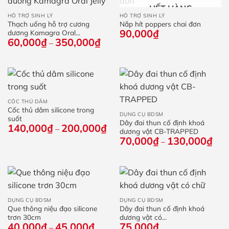
HẾT HÀNG
HỖ TRỢ SINH LÝ
HỖ TRỢ SINH LÝ
Thạch uống hỗ trợ cương
Nắp hít poppers chai đơn
90,000
₫
dương Kamagra Oral...
60,000
₫
350,000
₫
Khoảng
–
giá:
từ
60,000₫
đến
350,000₫
CỐC THỦ DÂM
Cốc thủ dâm silicone trong
DỤNG CỤ BDSM
suốt
Dây đai thun cố định khoá
140,000
₫
200,000
₫
Khoảng
–
dương vật CB-TRAPPED
giá:
70,000
₫
130,000
₫
Kho
–
từ
giá:
140,000₫
từ
đến
70,
200,000₫
đến
130
DỤNG CỤ BDSM
DỤNG CỤ BDSM
Que thông niệu đạo silicone
Dây đai thun cố định khoá
trơn 30cm
dương vật có...
40,000
₫
45,000
₫
Khoảng
75,000
₫
–