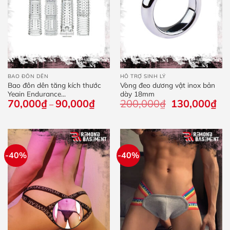
BAO ĐÔN DÊN
HỖ TRỢ SINH LÝ
Bao đôn dên tăng kích thước
Vòng đeo dương vật inox bản
Yeain Endurance...
dày 18mm
70,000
₫
90,000
₫
Khoảng
200,000
₫
Giá
130,000
₫
Giá
–
giá:
gốc
hiệ
từ
là:
tại
70,000₫
200,000₫.
là:
đến
130
90,000₫
-40%
-40%