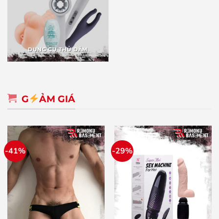
DỤNG CỤ THỦ DÂM
G
ẢM GIÁ
-41%
-29%