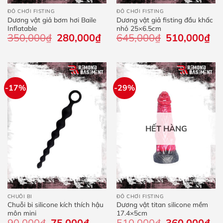
ĐỒ CHƠI FISTING
ĐỒ CHƠI FISTING
Dương vật giả bơm hơi Baile
Dương vật giả fisting đầu khấc
Inflatable
nhỏ 25×6.5cm
350,000
₫
Giá
280,000
₫
Giá
645,000
₫
Giá
510,000
₫
Giá
gốc
hiện
gốc
hiệ
là:
tại
là:
tại
350,000₫.
là:
645,000₫.
là:
280,000₫.
510
-17%
-29%
HẾT HÀNG
CHUỖI BI
ĐỒ CHƠI FISTING
Chuỗi bi silicone kích thích hậu
Dương vật titan silicone mềm
môn mini
17.4×5cm
90,000
₫
Giá
75,000
₫
Giá
510,000
₫
Giá
360,000
₫
Giá