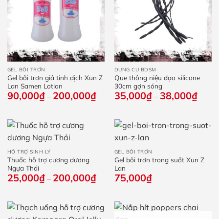
GEL BÔI TRƠN
DỤNG CỤ BDSM
Gel bôi trơn giả tinh dịch Xun Z
Que thông niệu đạo silicone
Lan Samen Lotion
30cm gợn sóng
90,000
₫
200,000
₫
Khoảng
35,000
₫
38,000
₫
Khoả
–
–
giá:
giá:
từ
từ
90,000₫
35,0
đến
đến
200,000₫
38,0
HỖ TRỢ SINH LÝ
GEL BÔI TRƠN
Thuốc hỗ trợ cương dương
Gel bôi trơn trong suốt Xun Z
Ngựa Thái
Lan
25,000
₫
200,000
₫
Khoảng
75,000
₫
–
giá:
từ
25,000₫
đến
200,000₫