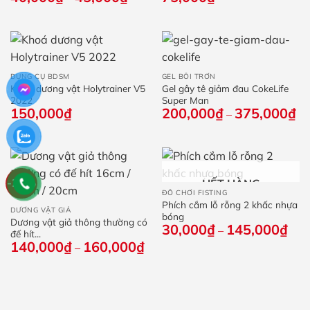
giá:
từ
40,000₫
đến
45,000₫
DỤNG CỤ BDSM
GEL BÔI TRƠN
Khoá dương vật Holytrainer V5
Gel gây tê giảm đau CokeLife
2022
Super Man
150,000
₫
200,000
₫
375,000
₫
Kh
–
giá
từ
20
đế
37
-22%
HẾT HÀNG
ĐỒ CHƠI FISTING
Phích cắm lỗ rỗng 2 khấc nhựa
DƯƠNG VẬT GIẢ
bóng
Dương vật giả thông thường có
30,000
₫
145,000
₫
Kho
–
đế hít...
giá:
140,000
₫
160,000
₫
Khoảng
–
từ
giá:
30,
từ
đến
140,000₫
145
đến
160,000₫