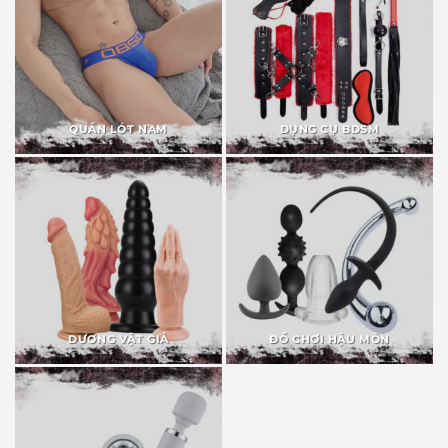
QUẦN LÓT NAM
DỤNG CỤ BDSM
DƯƠNG VẬT GIẢ
ĐỒ CHƠI HẬU MÔN