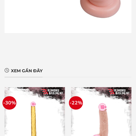
XEM GẦN ĐÂY
-30%
-22%