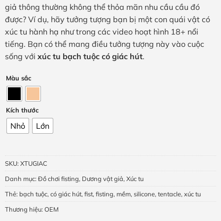
đến
giả thông thường không thể thỏa mãn nhu cầu cầu đó
410,000₫
được? Ví dụ, hãy tưởng tượng bạn bị một con quái vật có
xúc tu hành hạ như trong các video hoạt hình 18+ nổi
tiếng. Bạn có thể mang điều tưởng tượng này vào cuộc
sống với
xúc tu bạch tuộc có giác hút
.
Màu sắc
Kích thước
Nhỏ
Lớn
SKU:
XTUGIAC
Danh mục:
Đồ chơi fisting
,
Dương vật giả
,
Xúc tu
Thẻ:
bạch tuộc
,
có giác hút
,
fist
,
fisting
,
mềm
,
silicone
,
tentacle
,
xúc tu
Thương hiệu:
OEM