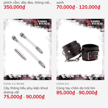
phích cắm, dây đeo, thông niệu
xanh
350,000
₫
70,000
₫
120,000
₫
Kho
đạo
–
giá:
từ
70,
đến
120
DỤNG CỤ BDSM
CÒNG DA
Cây thông tiểu phụ kiện khoá
Còng tay chân da trái tim
85,000
₫
90,000
₫
Khoả
dương vật
–
giá:
75,000
₫
90,000
₫
Khoảng
–
từ
giá:
85,0
từ
đến
75,000₫