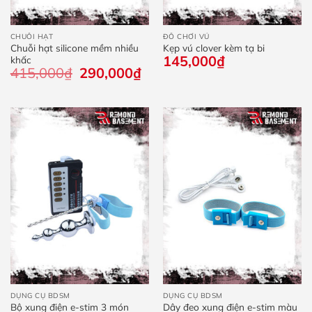
CHUỖI HẠT
ĐỒ CHƠI VÚ
Chuỗi hạt silicone mềm nhiều
Kẹp vú clover kèm tạ bi
145,000
₫
khấc
415,000
₫
Giá
290,000
₫
Giá
gốc
hiện
là:
tại
415,000₫.
là:
290,000₫.
DỤNG CỤ BDSM
DỤNG CỤ BDSM
Bộ xung điện e-stim 3 món
Dây đeo xung điện e-stim màu