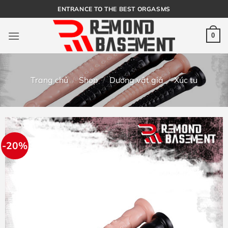
Bỏ
ENTRANCE TO THE BEST ORGASMS
qua
nội
0
dung
Trang chủ
/
Shop
/
Dương vật giả
/
Xúc tu
-20%