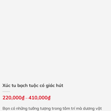
Xúc tu bạch tuộc có giác hút
220,000
₫
410,000
₫
Khoảng
–
giá:
từ
Bạn có những tưởng tượng trong tâm trí mà dương vật
220,000₫