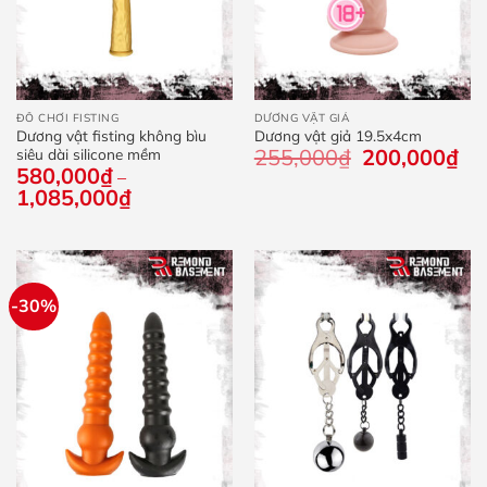
ĐỒ CHƠI FISTING
DƯƠNG VẬT GIẢ
Dương vật fisting không bìu
Dương vật giả 19.5x4cm
255,000
₫
Giá
200,000
₫
Giá
siêu dài silicone mềm
gốc
hiệ
580,000
₫
–
là:
tại
1,085,000
₫
Khoảng
255,000₫.
là:
giá:
200
từ
580,000₫
đến
1,085,000₫
-30%