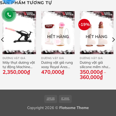
SẢN PHẨM TƯƠNG TỰ
-19%
HẾT HÀNG
HẾT HÀNG
DƯƠNG VẬT GIẢ
DƯƠNG VẬT GIẢ
DƯƠNG VẬT GIẢ
Máy thụt dương vật
Dương vật giả rung
Dương vật giả
tự động Machine
xoay Royal Ares
silicone mềm như
2,350,000
₫
470,000
₫
350,000
₫
Gun phiên bản 2026
20×4cm sạc USB
thật 18cm / 21cm
–
g
360,000
₫
Khoản
giá:
từ
00₫
350,0
đến
00₫
360,0
Cash
Bank
On
Transfer
Copyright 2026 ©
Flatsome Theme
Delivery