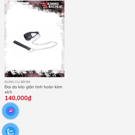
90,0
đến
90,000₫
DỤNG CỤ BDSM
Đai da kéo giãn tinh hoàn kèm
xích
140,000
₫