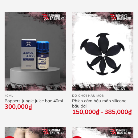
40ML
ĐỒ CHƠI HẬU MÔN
Poppers Jungle Juice bạc 40mL
Phích cắm hậu môn silicone
300,000
₫
bầu dài
150,000
₫
385,000
₫
Kh
–
giá
từ
15
đế
38