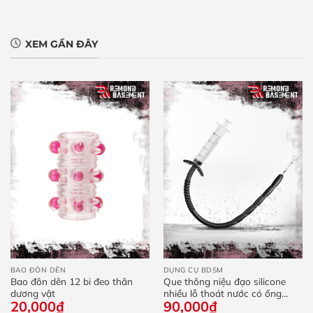
XEM GẦN ĐÂY
BAO ĐÔN DÊN
DỤNG CỤ BDSM
Bao đôn dên 12 bi đeo thân
Que thông niệu đạo silicone
dương vật
nhiều lỗ thoát nước có ống
20,000
₫
90,000
₫
bơm