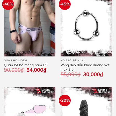
-40%
-45%
QUẦN HỞ MÔNG
HỖ TRỢ SINH LÝ
Quần lót hở mông nam BS
Vòng đeo đầu khấc dương vật
90,000
₫
Giá
54,000
₫
Giá
inox 3 bi
gốc
hiện
55,000
₫
Giá
30,000
₫
Giá
là:
tại
gốc
hiện
90,000₫.
là:
là:
tại
54,000₫.
55,000₫.
là:
30,000
-20%