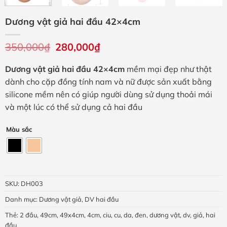
Dương vật giả hai đầu 42×4cm
350,000
₫
Giá
280,000
₫
Giá
gốc
hiện
là:
tại
Dương vật giả hai đầu 42×4cm
mềm mại đẹp như thật
350,000₫.
là:
280,000₫.
dành cho cặp đồng tính nam và nữ được sản xuất bằng
silicone mềm nên có giúp người dùng sử dụng thoải mái
và một lúc có thể sử dụng cả hai đầu
Màu sắc
SKU:
DH003
Danh mục:
Dương vật giả
,
DV hai đầu
Thẻ:
2 đầu
,
49cm
,
49x4cm
,
4cm
,
ciu
,
cu
,
da
,
đen
,
dương vật
,
dv
,
giả
,
hai
đầu