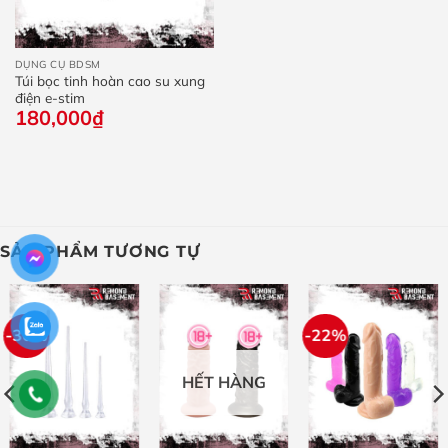
DỤNG CỤ BDSM
Túi bọc tinh hoàn cao su xung
điện e-stim
180,000
₫
SẢN PHẨM TƯƠNG TỰ
-30%
-22%
HẾT HÀNG