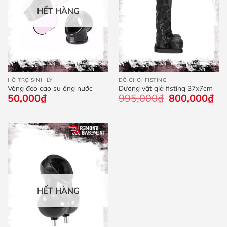
HẾT HÀNG
HỖ TRỢ SINH LÝ
ĐỒ CHƠI FISTING
Vòng đeo cao su ống nước
Dương vật giả fisting 37x7cm
50,000
₫
995,000
₫
Giá
800,000
₫
Giá
gốc
hiệ
là:
tại
995,000₫.
là:
800
HẾT HÀNG