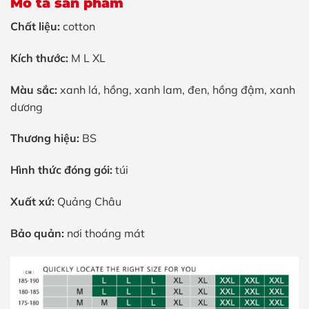
Mô tả sản phẩm
Chất liệu:
cotton
Kích thước:
M L XL
Màu sắc:
xanh lá, hồng, xanh lam, đen, hồng đậm, xanh
dương
Thương hiệu:
BS
Hình thức đóng gói:
túi
Xuất xứ:
Quảng Châu
Bảo quản:
nơi thoáng mát