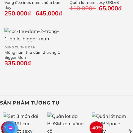
Vòng đeo inox nam châm bản
Quần lót nam sexy ORLVS
110,000
₫
Giá
65,000
₫
Giá
dày
gốc
hiện
250,000
₫
645,000
₫
Khoảng
–
là:
tại
giá:
110,000₫.
là:
từ
65,0
250,000₫
đến
645,000₫
DỤNG CỤ THỦ DÂM
Mông nam thủ dâm 2 trong 1
Bigger Man
335,000
₫
SẢN PHẨM TƯƠNG TỰ
-38%
-40%