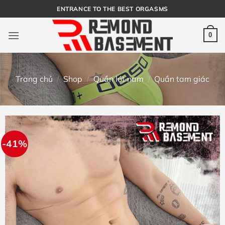
Bỏ
ENTRANCE TO THE BEST ORGASMS
qua
nội
0
dung
Trang chủ
/
Shop
/
Quần lót nam
/
Quần tam giác
-41%