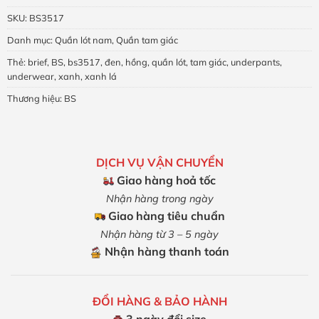
SKU:
BS3517
Danh mục:
Quần lót nam
,
Quần tam giác
Thẻ:
brief
,
BS
,
bs3517
,
đen
,
hồng
,
quần lót
,
tam giác
,
underpants
,
underwear
,
xanh
,
xanh lá
Thương hiệu:
BS
DỊCH VỤ VẬN CHUYỂN
Giao hàng hoả tốc
Nhận hàng trong ngày
Giao hàng tiêu chuẩn
Nhận hàng từ 3 – 5 ngày
Nhận hàng thanh toán
ĐỔI HÀNG & BẢO HÀNH