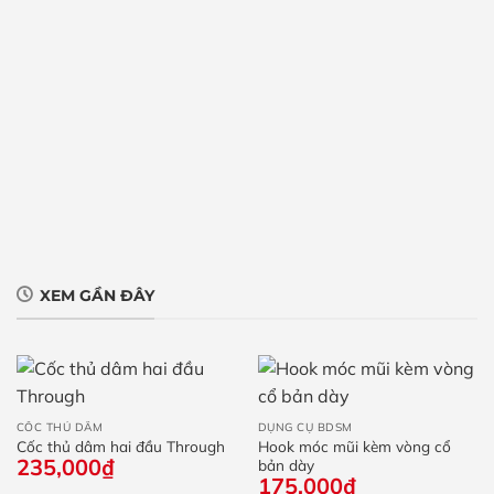
XEM GẦN ĐÂY
CỐC THỦ DÂM
DỤNG CỤ BDSM
Cốc thủ dâm hai đầu Through
Hook móc mũi kèm vòng cổ
235,000
₫
bản dày
175,000
₫