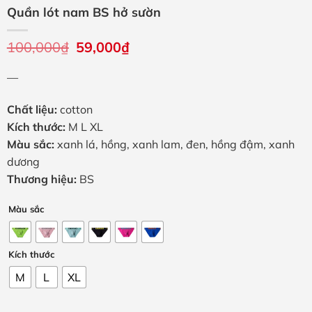
Quần lót nam BS hở sườn
100,000
₫
Giá
59,000
₫
Giá
gốc
hiện
là:
tại
—
100,000₫.
là:
59,000₫.
Chất liệu:
cotton
Kích thước:
M L XL
Màu sắc:
xanh lá, hồng, xanh lam, đen, hồng đậm, xanh
dương
Thương hiệu:
BS
Màu sắc
Kích thước
M
L
XL