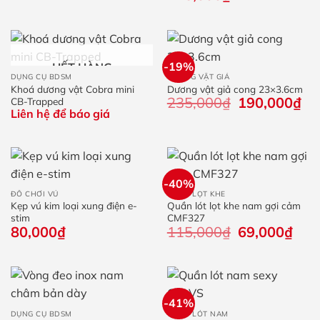
-19%
HẾT HÀNG
DỤNG CỤ BDSM
DƯƠNG VẬT GIẢ
Khoá dương vật Cobra mini
Dương vật giả cong 23×3.6cm
235,000
₫
Giá
190,000
₫
Giá
CB-Trapped
gốc
hiệ
Liên hệ để báo giá
là:
tại
235,000₫.
là:
190
-40%
ĐỒ CHƠI VÚ
QUẦN LỌT KHE
Kẹp vú kim loại xung điện e-
Quần lót lọt khe nam gợi cảm
stim
CMF327
80,000
₫
115,000
₫
Giá
69,000
₫
Giá
gốc
hiện
là:
tại
115,000₫.
là:
69,0
-41%
DỤNG CỤ BDSM
QUẦN LÓT NAM