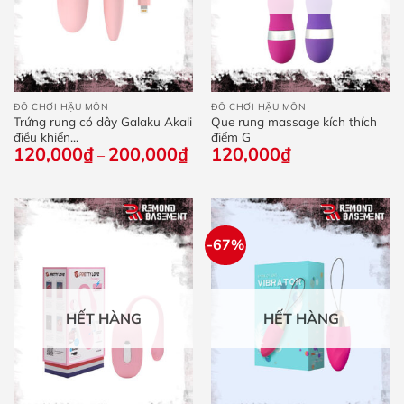
ĐỒ CHƠI HẬU MÔN
ĐỒ CHƠI HẬU MÔN
Trứng rung có dây Galaku Akali
Que rung massage kích thích
điều khiển...
điểm G
120,000
₫
200,000
₫
Khoảng
120,000
₫
–
giá:
từ
120,000₫
đến
200,000₫
-67%
HẾT HÀNG
HẾT HÀNG