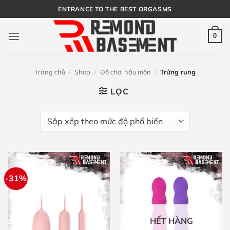
Bỏ
ENTRANCE TO THE BEST ORGASMS
qua
nội
0
dung
Trang chủ
/
Shop
/
Đồ chơi hậu môn
/
Trứng rung
LỌC
-31%
HẾT HÀNG