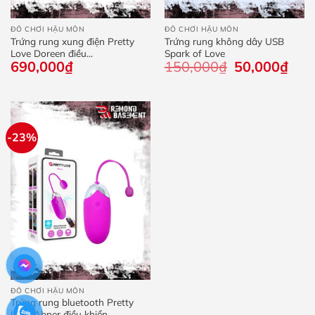
ĐỒ CHƠI HẬU MÔN
ĐỒ CHƠI HẬU MÔN
Trứng rung xung điện Pretty
Trứng rung không dây USB
Love Doreen điều...
Spark of Love
690,000
₫
150,000
₫
Giá
50,000
₫
Giá
gốc
hiện
là:
tại
150,000₫.
là:
50,0
-23%
ĐỒ CHƠI HẬU MÔN
Trứng rung bluetooth Pretty
Love Abner điều khiển...