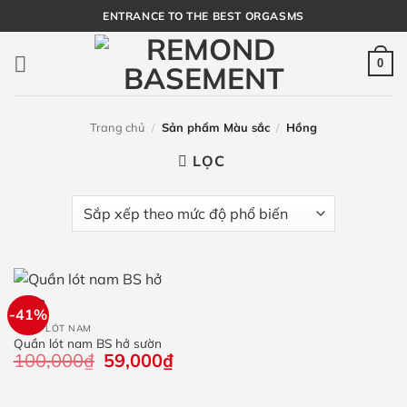
Bỏ
ENTRANCE TO THE BEST ORGASMS
qua
nội
0
dung
Trang chủ
/
Sản phẩm Màu sắc
/
Hồng
LỌC
-41%
QUẦN LÓT NAM
Quần lót nam BS hở sườn
100,000
₫
Giá
59,000
₫
Giá
gốc
hiện
là:
tại
100,000₫.
là: