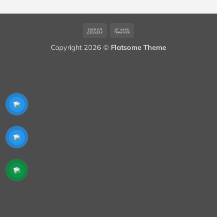
59,000₫.
Cash
Bank
On
Transfer
Copyright 2026 ©
Flatsome Theme
Delivery