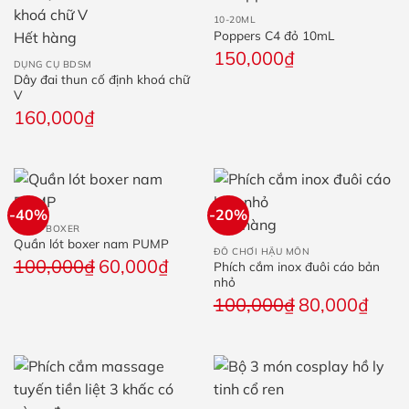
đến
500
10-20ML
160,000₫
Poppers C4 đỏ 10mL
Hết hàng
150,000
₫
DỤNG CỤ BDSM
Dây đai thun cố định khoá chữ
V
160,000
₫
-40%
-20%
Hết hàng
QUẦN BOXER
Quần lót boxer nam PUMP
ĐỒ CHƠI HẬU MÔN
Giá
Giá
100,000
₫
60,000
₫
Phích cắm inox đuôi cáo bản
nhỏ
gốc
hiện
Giá
Giá
100,000
₫
80,000
₫
là:
tại
gốc
hiện
100,000₫.
là:
là:
tại
60,000₫.
100,000₫.
là:
80,00