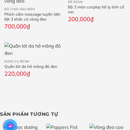
BỘ BDSM
Bộ 3 món cosplay hồ ly tinh cổ
ĐỒ CHƠI HẬU MÔN
ren
Phích cắm massage tuyến tiền
200,000
₫
liệt 3 khấc có vòng đeo
700,000
₫
DỤNG CỤ BDSM
Quần lót da hở mông đỏ đen
220,000
₫
SẢN PHẨM TƯƠNG TỰ