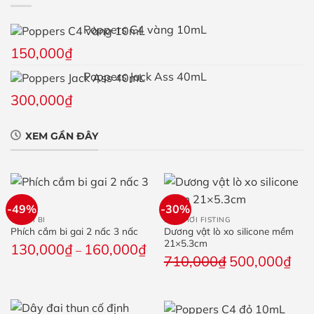
Poppers C4 vàng 10mL
150,000
₫
Poppers Jack Ass 40mL
300,000
₫
XEM GẦN ĐÂY
-49%
-30%
CHUỖI BI
ĐỒ CHƠI FISTING
Phích cắm bi gai 2 nấc 3 nấc
Dương vật lò xo silicone mềm
21×5.3cm
Khoảng
130,000
₫
160,000
₫
–
Giá
Giá
710,000
₫
500,000
₫
giá:
gốc
hiện
từ
là:
tại
130,000₫
710,000₫.
là: