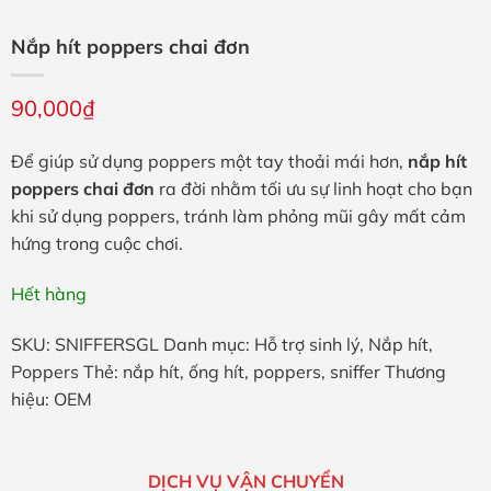
Nắp hít poppers chai đơn
90,000
₫
Để giúp sử dụng poppers một tay thoải mái hơn,
nắp hít
poppers chai đơn
ra đời nhằm tối ưu sự linh hoạt cho bạn
khi sử dụng poppers, tránh làm phỏng mũi gây mất cảm
hứng trong cuộc chơi.
Hết hàng
SKU:
SNIFFERSGL
Danh mục:
Hỗ trợ sinh lý
,
Nắp hít
,
Poppers
Thẻ:
nắp hít
,
ống hít
,
poppers
,
sniffer
Thương
hiệu:
OEM
DỊCH VỤ VẬN CHUYỂN