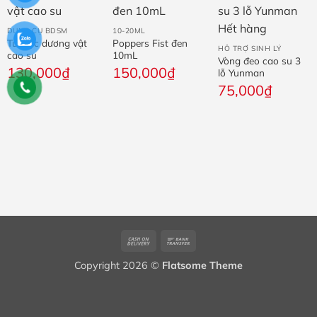
Hết hàng
DỤNG CỤ BDSM
10-20ML
Túi bọc dương vật
Poppers Fist đen
HỖ TRỢ SINH LÝ
cao su
10mL
Vòng đeo cao su 3
130,000
₫
150,000
₫
lỗ Yunman
75,000
₫
Cash
Bank
On
Transfer
Copyright 2026 ©
Flatsome Theme
Delivery