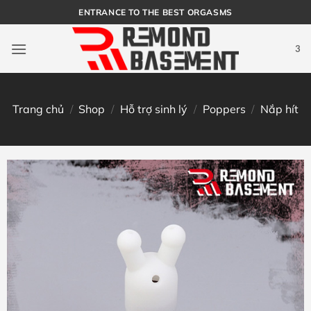
Bỏ
ENTRANCE TO THE BEST ORGASMS
qua
nội
3
dung
Trang chủ
/
Shop
/
Hỗ trợ sinh lý
/
Poppers
/
Nắp hít