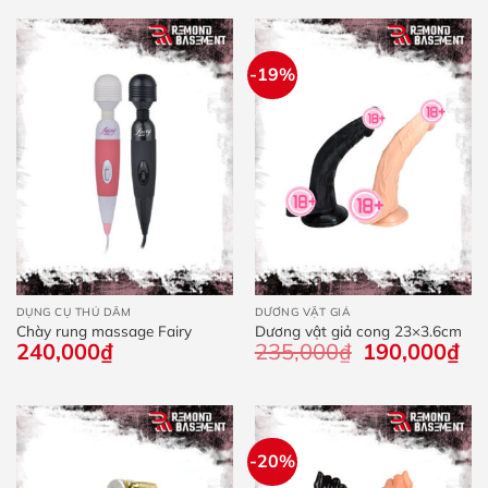
-19%
DỤNG CỤ THỦ DÂM
DƯƠNG VẬT GIẢ
Chày rung massage Fairy
Dương vật giả cong 23×3.6cm
240,000
₫
235,000
₫
Giá
190,000
₫
Giá
gốc
hiệ
là:
tại
235,000₫.
là:
190
-20%