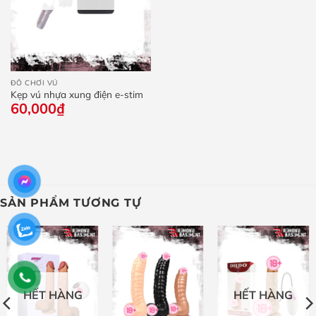
ĐỒ CHƠI VÚ
Kẹp vú nhựa xung điện e-stim
60,000
₫
SẢN PHẨM TƯƠNG TỰ
HẾT HÀNG
HẾT HÀNG