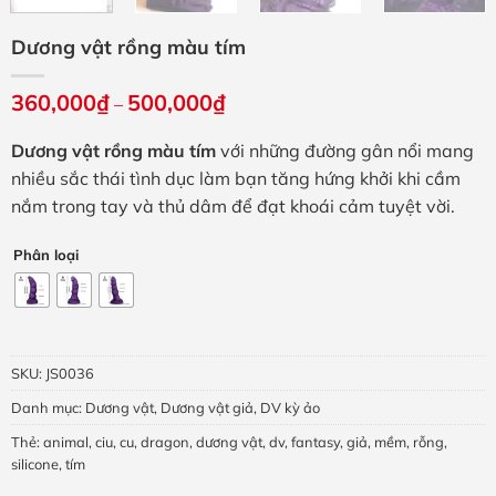
Dương vật rồng màu tím
360,000
₫
500,000
₫
Khoảng
–
giá:
từ
Dương vật rồng màu tím
với những đường gân nổi mang
360,000₫
đến
nhiều sắc thái tình dục làm bạn tăng hứng khởi khi cầm
500,000₫
nắm trong tay và thủ dâm để đạt khoái cảm tuyệt vời.
Phân loại
SKU:
JS0036
Danh mục:
Dương vật
,
Dương vật giả
,
DV kỳ ảo
Thẻ:
animal
,
ciu
,
cu
,
dragon
,
dương vật
,
dv
,
fantasy
,
giả
,
mềm
,
rỗng
,
silicone
,
tím