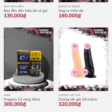
BAO ĐÔN DÊN
DỤNG CỤ BDSM
Bao đôn dên màu da có gai
Gag rọ mõm da
130,000
₫
160,000
₫
40ML
DƯƠNG VẬT GIẢ
Poppers C4 vàng 40mL
Dương vật giả 20×4.5cm
300,000
₫
320,000
₫