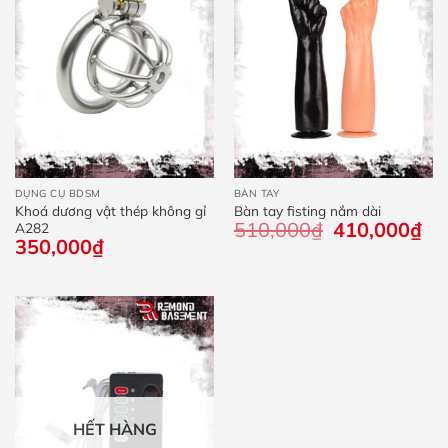
DỤNG CỤ BDSM
BÀN TAY
Khoá dương vật thép không gỉ
Bàn tay fisting nắm dài
510,000
₫
Giá
410,000
₫
Giá
A282
gốc
hiệ
350,000
₫
là:
tại
510,000₫.
là:
410
HẾT HÀNG