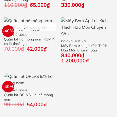
110,000
₫
Giá
65,000
₫
Giá
330,000
₫
gốc
hiện
là:
tại
110,000₫.
là:
65,000₫.
-40%
HẾT HÀNG
QUẦN HỞ MÔNG
Quần lót hở mông nam PUMP
ĐỒ CHƠI FISTING
có lỗ thoáng khí
Máy Bơm Áp Lực Kích Thích
70,000
₫
Giá
42,000
₫
Giá
Hậu Môn Chuyên Sâu
gốc
hiện
840,000
₫
–
là:
tại
1,200,000
₫
Khoảng
70,000₫.
là:
giá:
42,000₫.
từ
840,000₫
đến
1,200,000₫
-40%
QUẦN HỞ MÔNG
Quần lót ORLVS lưới hở mông
nam
90,000
₫
Giá
54,000
₫
Giá
gốc
hiện
là:
tại
90,000₫.
là: