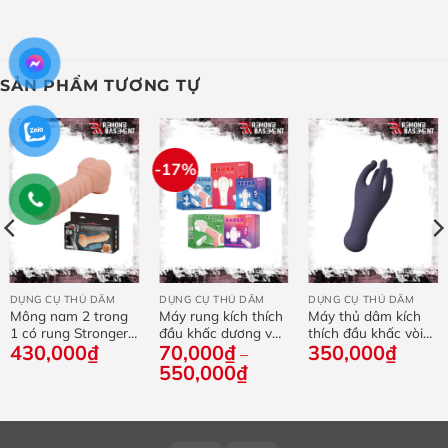
54,000₫.
SẢN PHẨM TƯƠNG TỰ
-17%
DỤNG CỤ THỦ DÂM
DỤNG CỤ THỦ DÂM
DỤNG CỤ THỦ DÂM
Mông nam 2 trong
Máy rung kích thích
Máy thủ dâm kích
1 có rung Stronger
đầu khấc dương vật
thích đầu khấc vòi
430,000
₫
70,000
₫
350,000
₫
Man
Pleasure More
bạch tuộc
–
550,000
₫
Khoảng
giá:
từ
70,000₫
đến