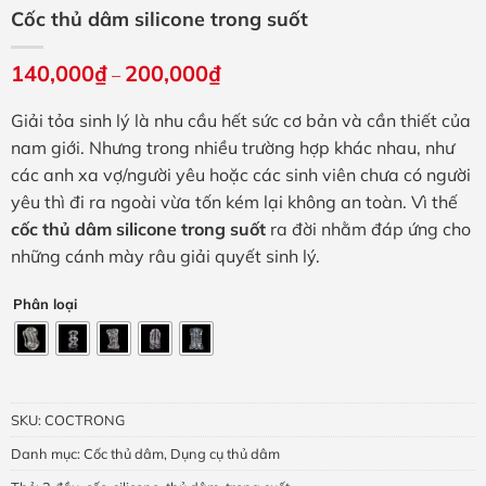
Cốc thủ dâm silicone trong suốt
140,000
₫
200,000
₫
Khoảng
–
giá:
từ
Giải tỏa sinh lý là nhu cầu hết sức cơ bản và cần thiết của
140,000₫
đến
nam giới. Nhưng trong nhiều trường hợp khác nhau, như
200,000₫
các anh xa vợ/người yêu hoặc các sinh viên chưa có người
yêu thì đi ra ngoài vừa tốn kém lại không an toàn. Vì thế
cốc thủ dâm silicone trong suốt
ra đời nhằm đáp ứng cho
những cánh mày râu giải quyết sinh lý.
Phân loại
SKU:
COCTRONG
Danh mục:
Cốc thủ dâm
,
Dụng cụ thủ dâm