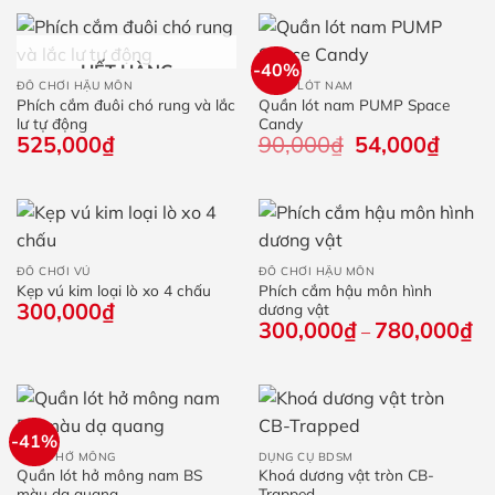
-40%
HẾT HÀNG
ĐỒ CHƠI HẬU MÔN
QUẦN LÓT NAM
Phích cắm đuôi chó rung và lắc
Quần lót nam PUMP Space
lư tự động
Candy
525,000
₫
90,000
₫
Giá
54,000
₫
Giá
gốc
hiện
là:
tại
90,000₫.
là:
54,000
ĐỒ CHƠI VÚ
ĐỒ CHƠI HẬU MÔN
Kẹp vú kim loại lò xo 4 chấu
Phích cắm hậu môn hình
300,000
₫
dương vật
300,000
₫
780,000
₫
Kh
–
giá
từ
30
đế
78
-41%
QUẦN HỞ MÔNG
DỤNG CỤ BDSM
Quần lót hở mông nam BS
Khoá dương vật tròn CB-
màu dạ quang
Trapped