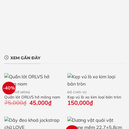
XEM GẦN ĐÂY
-40%
QUẦN HỞ MÔNG
ĐỒ CHƠI VÚ
Quần lót ORLVS hở mông nam
Kẹp vú lò xo kim loại bản tròn
75,000
₫
Giá
45,000
₫
Giá
150,000
₫
gốc
hiện
là:
tại
75,000₫.
là:
45,000₫.