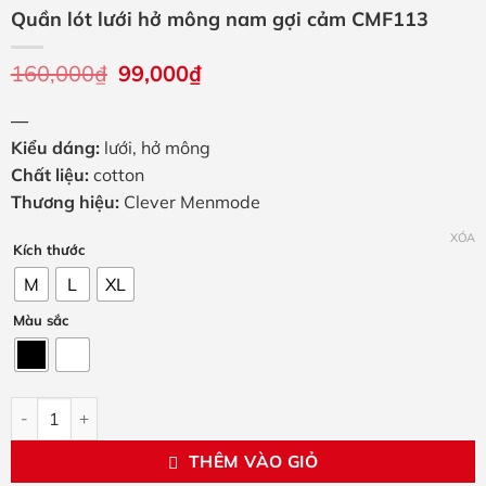
Quần lót lưới hở mông nam gợi cảm CMF113
160,000
₫
Giá
99,000
₫
Giá
gốc
hiện
là:
tại
—
160,000₫.
là:
99,000₫.
Kiểu dáng:
lưới, hở mông
Chất liệu:
cotton
Thương hiệu:
Clever Menmode
XÓA
Kích thước
M
L
XL
Màu sắc
Quần lót lưới hở mông nam gợi cảm CMF113 số lượng
THÊM VÀO GIỎ