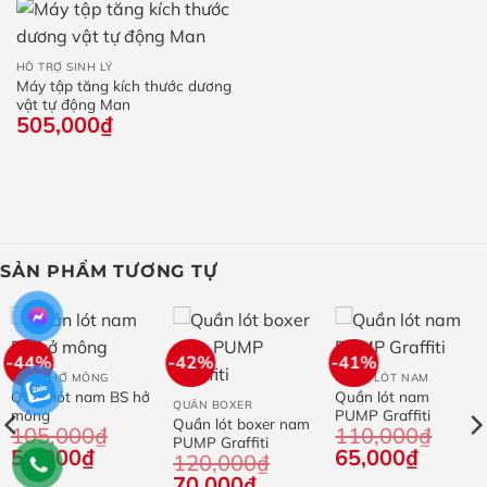
70,000₫.
HỖ TRỢ SINH LÝ
Máy tập tăng kích thước dương
vật tự động Man
505,000
₫
SẢN PHẨM TƯƠNG TỰ
-44%
-42%
-41%
QUẦN HỞ MÔNG
QUẦN LÓT NAM
Quần lót nam BS hở
Quần lót nam
QUẦN BOXER
mông
PUMP Graffiti
Quần lót boxer nam
105,000
₫
110,000
₫
PUMP Graffiti
Giá
59,000
₫
Giá
Giá
65,000
₫
Giá
120,000
₫
gốc
hiện
gốc
hiện
Giá
70,000
₫
Giá