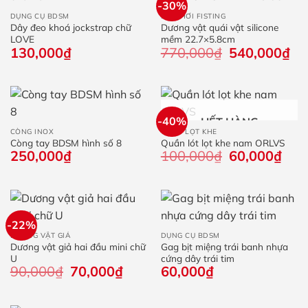
-30%
DỤNG CỤ BDSM
ĐỒ CHƠI FISTING
Dây đeo khoá jockstrap chữ
Dương vật quái vật silicone
LOVE
mềm 22.7×5.8cm
130,000
₫
770,000
₫
Giá
540,000
₫
Giá
gốc
hiệ
là:
tại
770,000₫.
là:
540
-40%
HẾT HÀNG
CÒNG INOX
QUẦN LỌT KHE
Còng tay BDSM hình số 8
Quần lót lọt khe nam ORLVS
250,000
₫
100,000
₫
Giá
60,000
₫
Giá
gốc
hiện
là:
tại
100,000₫.
là:
60,0
-22%
DƯƠNG VẬT GIẢ
DỤNG CỤ BDSM
Dương vật giả hai đầu mini chữ
Gag bịt miệng trái banh nhựa
U
cứng dây trái tim
90,000
₫
Giá
70,000
₫
Giá
60,000
₫
gốc
hiện
là:
tại
90,000₫.
là: