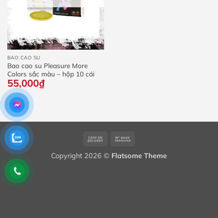
BAO CAO SU
Bao cao su Pleasure More
Colors sắc màu – hộp 10 cái
55,000
₫
Cash
Bank
On
Transfer
Copyright 2026 ©
Flatsome Theme
Delivery