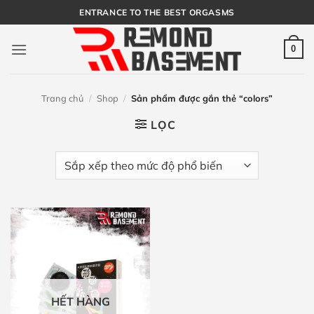
Bỏ
ENTRANCE TO THE BEST ORGASMS
qua
nội
0
dung
Trang chủ
/
Shop
/
Sản phẩm được gắn thẻ “colors”
LỌC
HẾT HÀNG