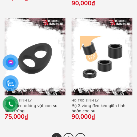
90,000
₫
HỖ TRỢ SINH LÝ
HỖ TRỢ SINH LÝ
Vòng đeo dương vật cao su
Bộ 3 vòng đeo kéo giãn tinh
hình trứng
hoàn cao su
75,000
₫
90,000
₫