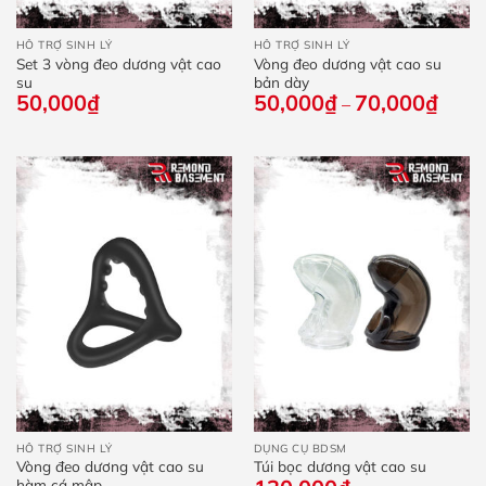
HỖ TRỢ SINH LÝ
HỖ TRỢ SINH LÝ
Set 3 vòng đeo dương vật cao
Vòng đeo dương vật cao su
su
bản dày
50,000
₫
50,000
₫
70,000
₫
Khoả
–
giá:
từ
50,0
đến
70,0
HỖ TRỢ SINH LÝ
DỤNG CỤ BDSM
Vòng đeo dương vật cao su
Túi bọc dương vật cao su
hàm cá mập