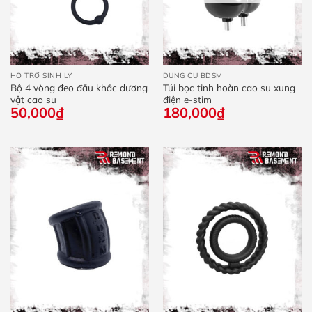
HỖ TRỢ SINH LÝ
DỤNG CỤ BDSM
Bộ 4 vòng đeo đầu khấc dương
Túi bọc tinh hoàn cao su xung
vật cao su
điện e-stim
50,000
₫
180,000
₫