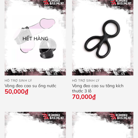
đến
150
HẾT HÀNG
HỖ TRỢ SINH LÝ
HỖ TRỢ SINH LÝ
Vòng đeo cao su ống nước
Vòng đeo cao su tăng kích
50,000
₫
thước 3 lỗ
70,000
₫