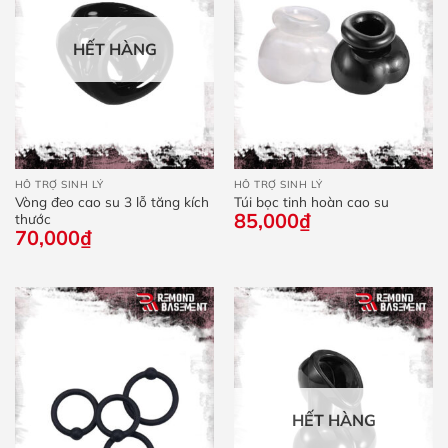
HẾT HÀNG
HỖ TRỢ SINH LÝ
HỖ TRỢ SINH LÝ
Vòng đeo cao su 3 lỗ tăng kích
Túi bọc tinh hoàn cao su
85,000
₫
thước
70,000
₫
HẾT HÀNG