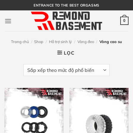
Bỏ
ENTRANCE TO THE BEST ORGASMS
qua
nội
0
dung
Trang chủ
/
Shop
/
Hỗ trợ sinh lý
/
Vòng đeo
/
Vòng cao su
LỌC