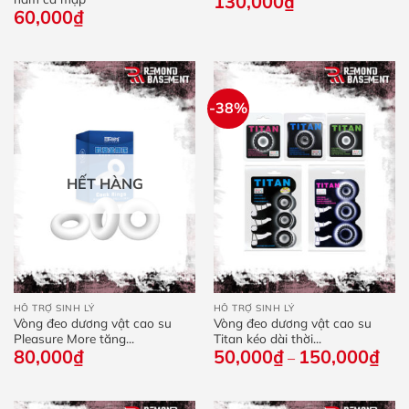
130,000
₫
60,000
₫
-38%
HẾT HÀNG
HỖ TRỢ SINH LÝ
HỖ TRỢ SINH LÝ
Vòng đeo dương vật cao su
Vòng đeo dương vật cao su
Pleasure More tăng...
Titan kéo dài thời...
80,000
₫
50,000
₫
150,000
₫
Kho
–
giá:
từ
50,