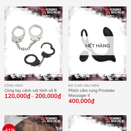
90,000₫.
là:
54,000₫.
HẾT HÀNG
CÒNG INOX
ĐỒ CHƠI HẬU MÔN
Còng tay cảnh sát hình số 8
Phích cắm rung Prostate
120,000
₫
200,000
₫
Khoảng
Massager II
–
giá:
400,000
₫
từ
120,000₫
đến
200,000₫
-41%