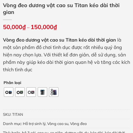
Vòng đeo dương vật cao su Titan kéo dài thời
gian
50,000
₫
150,000
₫
Khoảng
–
giá:
từ
Vòng đeo dương vật cao su Titan kéo dài thời gian
là
50,000₫
đến
một sản phẩm đồ chơi tình dục được rất nhiều quý ông
150,000₫
hiện nay chọn lựa. Với thiết kế đơn giản, dễ sử dụng, sản
phẩm này giúp kéo dài thời gian quan hệ và tăng các kích
thích tình dục
Phân loại
SKU:
TITAN
Danh mục:
Hỗ trợ sinh lý
,
Vòng cao su
,
Vòng đeo
Thẻ:
baile
,
bộ 3 cái
,
cao su
,
co giãn
,
dương vật
,
dv
,
kéo dài
,
kéo dài thời