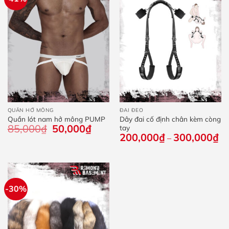
QUẦN HỞ MÔNG
ĐAI ĐEO
Quần lót nam hở mông PUMP
Dây đai cố định chân kèm còng
85,000
₫
Giá
50,000
₫
Giá
tay
gốc
hiện
200,000
₫
300,000
₫
Kh
–
là:
tại
giá
85,000₫.
là:
từ
50,000₫.
20
đế
30
-30%