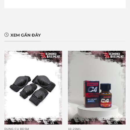
XEM GẦN ĐÂY
DỤNG CỤ BDSM
10-20ML