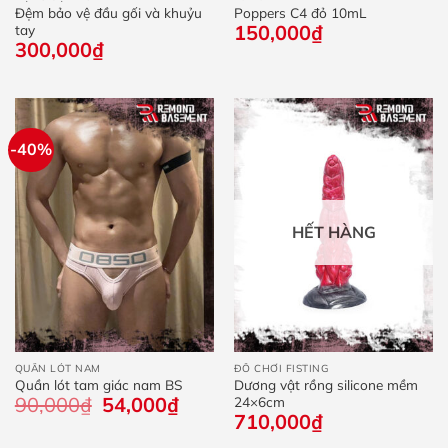
Đệm bảo vệ đầu gối và khuỷu
Poppers C4 đỏ 10mL
150,000
₫
tay
300,000
₫
-40%
HẾT HÀNG
QUẦN LÓT NAM
ĐỒ CHƠI FISTING
Quần lót tam giác nam BS
Dương vật rồng silicone mềm
90,000
₫
Giá
54,000
₫
Giá
24×6cm
gốc
hiện
710,000
₫
là:
tại