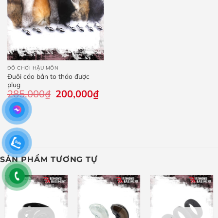
ĐỒ CHƠI HẬU MÔN
Đuôi cáo bản to tháo được
plug
285,000
₫
Giá
200,000
₫
Giá
gốc
hiện
là:
tại
285,000₫.
là:
200,000₫.
SẢN PHẨM TƯƠNG TỰ