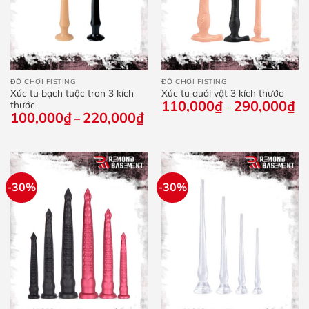
ĐỒ CHƠI FISTING
ĐỒ CHƠI FISTING
Xúc tu bạch tuộc trơn 3 kích
Xúc tu quái vật 3 kích thước
110,000
₫
290,000
₫
Kh
thước
–
giá
100,000
₫
220,000
₫
Khoảng
–
từ
giá:
11
từ
đế
100,000₫
29
đến
220,000₫
-30%
-30%