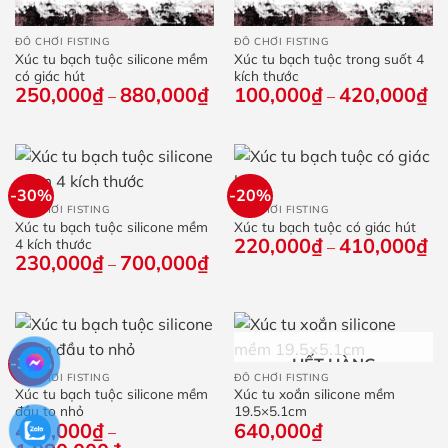
ĐỒ CHƠI FISTING
ĐỒ CHƠI FISTING
Xúc tu bạch tuộc silicone mềm
Xúc tu bạch tuộc trong suốt 4
có giác hút
kích thước
250,000
₫
880,000
₫
Khoảng
100,000
₫
420,000
₫
Kh
–
–
giá:
giá
từ
từ
250,000₫
10
đến
đế
880,000₫
42
-30%
-20%
ĐỒ CHƠI FISTING
ĐỒ CHƠI FISTING
Xúc tu bạch tuộc silicone mềm
Xúc tu bạch tuộc có giác hút
220,000
₫
410,000
₫
Kh
4 kích thước
–
giá
230,000
₫
700,000
₫
Khoảng
–
từ
giá:
22
từ
đế
230,000₫
41
đến
700,000₫
-30%
HẾT HÀNG
ĐỒ CHƠI FISTING
ĐỒ CHƠI FISTING
Xúc tu bạch tuộc silicone mềm
Xúc tu xoắn silicone mềm
đầu to nhỏ
19.5×5.1cm
400,000
₫
640,000
₫
–
Khoảng