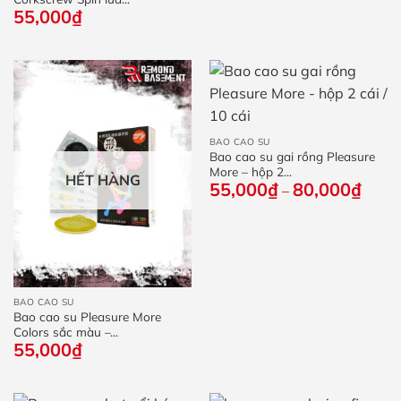
55,000
₫
BAO CAO SU
Bao cao su gai rồng Pleasure
More – hộp 2...
HẾT HÀNG
55,000
₫
80,000
₫
Khoả
–
giá:
từ
55,0
đến
80,0
BAO CAO SU
Bao cao su Pleasure More
Colors sắc màu –...
55,000
₫