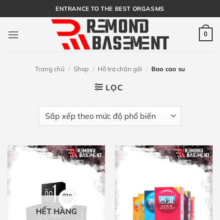
Bỏ
ENTRANCE TO THE BEST ORGASMS
qua
nội
0
dung
Trang chủ
/
Shop
/
Hỗ trợ chăn gối
/
Bao cao su
LỌC
HẾT HÀNG