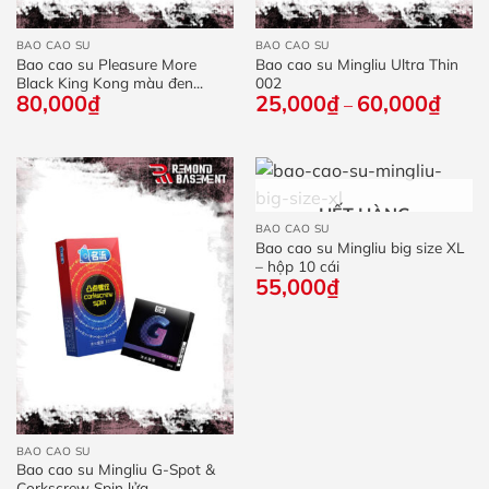
BAO CAO SU
BAO CAO SU
Bao cao su Pleasure More
Bao cao su Mingliu Ultra Thin
Black King Kong màu đen...
002
80,000
₫
25,000
₫
60,000
₫
Khoả
–
giá:
từ
25,0
đến
60,0
HẾT HÀNG
BAO CAO SU
Bao cao su Mingliu big size XL
– hộp 10 cái
55,000
₫
BAO CAO SU
Bao cao su Mingliu G-Spot &
Corkscrew Spin lửa...