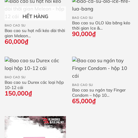
HẾT HÀNG
BAO CAO SU
Bao cao su OLO lửa băng kéo
BAO CAO SU
thời gian Ice &...
Bao cao su hạt nổi kéo dài thời
90,000
₫
gian Meleon...
60,000
₫
BAO CAO SU
Bao cao su Durex các loại hộp
BAO CAO SU
10-12 cái
Bao cao su ngón tay Finger
150,000
₫
Condom – hộp 10...
65,000
₫