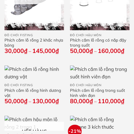
ĐỒ CHƠI FISTING
ĐỒ CHƠI HẬU MÔN
Phích cắm lỗ rỗng 2 khấc nhựa
Phích cắm lỗ rỗng có nắp đậy
bóng
trong suốt
30,000
₫
145,000
₫
Khoảng
50,000
₫
160,000
₫
Kho
–
–
giá:
giá:
từ
từ
30,000₫
50,
đến
đến
145,000₫
160
ĐỒ CHƠI FISTING
ĐỒ CHƠI HẬU MÔN
Phích cắm lỗ rỗng hình dương
Phích cắm lỗ rỗng trong suốt
vật
hình viên đạn
50,000
₫
130,000
₫
Khoảng
80,000
₫
110,000
₫
Kho
–
–
giá:
giá:
từ
từ
50,000₫
80,
đến
đến
130,000₫
110
-21%
HẾT HÀNG