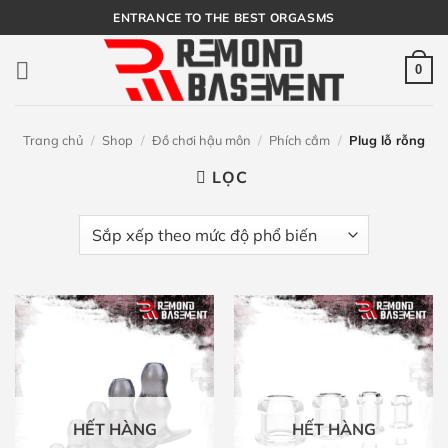
Bỏ
ENTRANCE TO THE BEST ORGASMS
qua
nội
0
dung
Trang chủ
/
Shop
/
Đồ chơi hậu môn
/
Phích cắm
/
Plug lỗ rỗng
LỌC
HẾT HÀNG
HẾT HÀNG