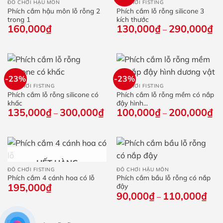
ĐỒ CHƠI HẬU MÔN
ĐỒ CHƠI FISTING
Phích cắm hậu môn lỗ rỗng 2
Phích cắm lỗ rỗng silicone 3
trong 1
kích thước
160,000
₫
130,000
₫
290,000
₫
Kh
–
giá
từ
13
đế
29
-23%
-23%
ĐỒ CHƠI FISTING
ĐỒ CHƠI FISTING
Phích cắm lỗ rỗng silicone có
Phích cắm lỗ rỗng mềm có nắp
khấc
đậy hình...
135,000
₫
300,000
₫
Khoảng
100,000
₫
200,000
₫
Kh
–
–
giá:
giá
từ
từ
135,000₫
10
đến
đế
300,000₫
20
HẾT HÀNG
ĐỒ CHƠI FISTING
ĐỒ CHƠI HẬU MÔN
Phích cắm 4 cánh hoa có lỗ
Phích cắm bầu lỗ rỗng có nắp
195,000
₫
đậy
90,000
₫
110,000
₫
Kho
–
giá:
từ
90,