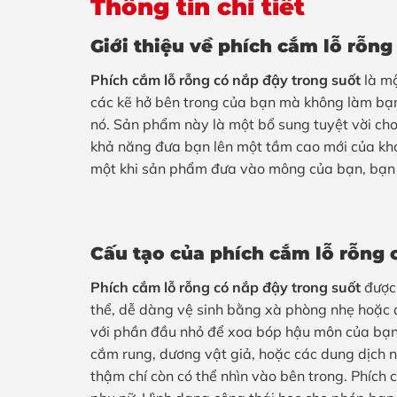
Thông tin chi tiết
Giới thiệu về phích cắm lỗ rỗng
Phích cắm lỗ rỗng có nắp đậy trong suốt
là mộ
các kẽ hở bên trong của bạn mà không làm bạn
nó. Sản phẩm này là một bổ sung tuyệt vời cho
khả năng đưa bạn lên một tầm cao mới của kho
một khi sản phẩm đưa vào mông của bạn, bạn 
Cấu tạo của phích cắm lỗ rỗng 
Phích cắm lỗ rỗng có nắp đậy trong suốt
được 
thể, dễ dàng vệ sinh bằng xà phòng nhẹ hoặc c
với phần đầu nhỏ để xoa bóp hậu môn của bạn
cắm rung, dương vật giả, hoặc các dung dịch nh
thậm chí còn có thể nhìn vào bên trong. Phích