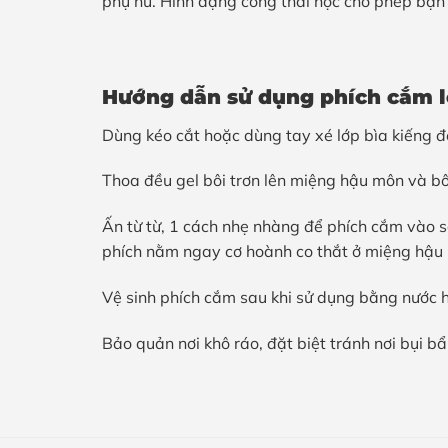
phụ nữ. Hình dạng công thái học cho phép bạn 
Hướng dẫn sử dụng
phích cắm l
Dùng kéo cắt hoặc dùng tay xé lớp bìa kiếng đ
Thoa đều gel bôi trơn lên miệng hậu môn và bô
Ấn từ từ, 1 cách nhẹ nhàng để phích cắm vào sâ
phích nằm ngay cơ hoành co thắt ở miệng hậu m
Vệ sinh phích cắm sau khi sử dụng bằng nước h
Bảo quản nơi khô ráo, đặt biệt tránh nơi bụi bẩ