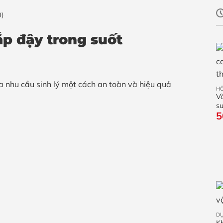
0)
ắp đậy trong suốt
a nhu cầu sinh lý một cách an toàn và hiệu quả
HỖ
V
su
5
D
K