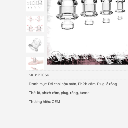
SKU:
PT056
Danh mục:
Đồ chơi hậu môn
,
Phích cắm
,
Plug lỗ rỗng
Thẻ:
lỗ
,
phích cắm
,
plug
,
rỗng
,
tunnel
Thương hiệu:
OEM