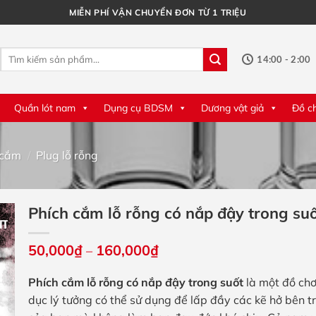
MIỄN PHÍ VẬN CHUYỂN ĐƠN TỪ 1 TRIỆU
Tìm
14:00 - 2:00
kiếm:
Quần lót nam
Dụng cụ BDSM
Dương vật giả
Đồ c
 cắm
/
Plug lỗ rỗng
Phích cắm lỗ rỗng có nắp đậy trong su
Khoảng
50,000
₫
160,000
₫
–
giá:
từ
Phích cắm lỗ rỗng có nắp đậy trong suốt
là một đồ chơ
50,000₫
đến
dục lý tưởng có thể sử dụng để lấp đầy các kẽ hở bên t
160,000₫