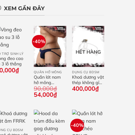
XEM GẦN ĐÂY
-40%
+
HẾT HÀNG
 TRỢ SINH LÝ
òng đeo cao
+
+
 3 lỗ thẳng
0,000
₫
QUẦN HỞ MÔNG
DỤNG CỤ BDSM
Quần lót nam
Khoá dương vật
hở mông
thép không gỉ
90,000
₫
400,000
₫
ADANNU
A279P
Giá
Giá
54,000
₫
gốc
hiện
là:
tại
90,000₫.
là:
54,000₫.
+
-40%
ỤNG CỤ BDSM
hoá dương vật
+