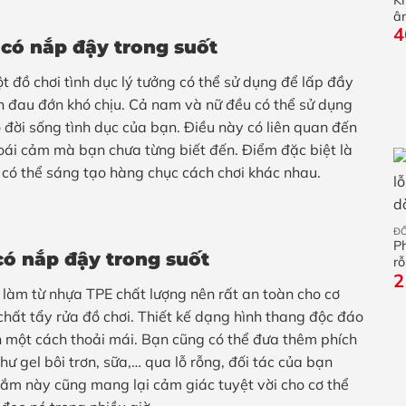
â
4
 có nắp đậy trong suốt
t đồ chơi tình dục lý tưởng có thể sử dụng để lấp đầy
 đau đớn khó chịu. Cả nam và nữ đều có thể sử dụng
 đời sống tình dục của bạn. Điều này có liên quan đến
ái cảm mà bạn chưa từng biết đến. Điểm đặc biệt là
có thể sáng tạo hàng chục cách chơi khác nhau.
ĐỒ
Ph
có nắp đậy trong suốt
rỗ
2
làm từ nhựa TPE chất lượng nên rất an toàn cho cơ
hất tẩy rửa đồ chơi. Thiết kế dạng hình thang độc đáo
 một cách thoải mái. Bạn cũng có thể đưa thêm phích
ư gel bôi trơn, sữa,… qua lỗ rỗng, đối tác của bạn
 cắm này cũng mang lại cảm giác tuyệt vời cho cơ thể