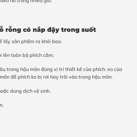
đeo nó trong nhiều giờ.
ỗ rỗng có nắp đậy trong suốt
ể lấy sản phẩm ra khỏi bao.
i lên toàn bộ phích cắm.
u trong hậu môn đúng vị trí thiết kế của phích: eo của
ôn để phích ko bị rơi hay trôi vào trong hậu môn.
oặc dung dịch vệ sinh.
n.