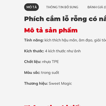
MÔ TẢ
THÔNG TIN BỔ SUNG
ĐÁNH GIÁ (
Phích cắm lỗ rỗng có n
Mô tả sản phẩm
Tính năng:
kích thích hậu môn, âm đạo, giải tỏ
Kích thước:
4 kích thước như ảnh
Chất liệu:
nhựa TPE
Màu sắc:
trong suốt
Thương hiệu:
Sweet Magic