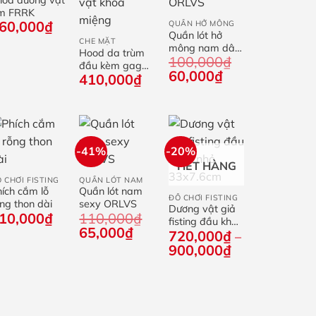
m FRRK
+
60,000
₫
QUẦN HỞ MÔNG
Quần lót hở
CHE MẶT
mông nam dây
Hood da trùm
100,000
₫
chéo ORLVS
đầu kèm gag
Giá
Giá
60,000
₫
410,000
₫
dương vật khoá
gốc
hiện
miệng
là:
tại
100,000₫.
là:
60,000₫.
-41%
-20%
+
+
HẾT HÀNG
+
 CHƠI FISTING
QUẦN LÓT NAM
ích cắm lỗ
Quần lót nam
ĐỒ CHƠI FISTING
ng thon dài
sexy ORLVS
Dương vật giả
10,000
₫
110,000
₫
fisting đầu khấc
Giá
Giá
65,000
₫
720,000
₫
nhỏ 33×7.6cm
–
gốc
hiện
Khoảng
900,000
₫
là:
tại
giá:
110,000₫.
là:
từ
65,000₫.
720,000₫
đến
900,000₫