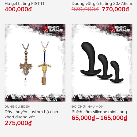
Hũ gel fisting FIST IT
Dương vật giả fisting 30×7.6cm
400,000
₫
970,000
₫
Giá
770,000
₫
Giá
gốc
hiệ
là:
tại
970,000₫.
là:
770
DỤNG CỤ BDSM
ĐỒ CHƠI HẬU MÔN
Dây chuyền custom bộ chìa
Phích cắm silicone mini cong
65,000
₫
165,000
₫
Kho
khoá dương vật
–
giá:
275,000
₫
từ
65,
đến