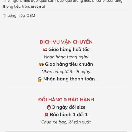
Thẻ:
ngắn
,
niệu đạo
,
quai cầm
,
que
,
que thông tiểu
,
silicone
,
sounding
,
thông tiểu
,
tròn
,
urethral
Thương hiệu:
OEM
DỊCH VỤ VẬN CHUYỂN
Giao hàng hoả tốc
Nhận hàng trong ngày
Giao hàng tiêu chuẩn
Nhận hàng từ 3 – 5 ngày
Nhận hàng thanh toán
ĐỔI HÀNG & BẢO HÀNH
3 ngày đổi size
Bảo hành 1 đổi 1
Chưa xé bao, lỗi sản xuất