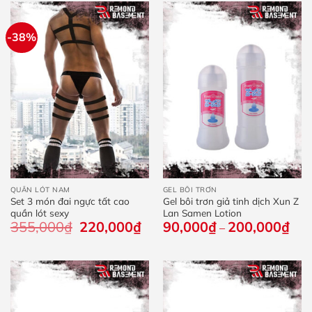
165
-38%
QUẦN LÓT NAM
GEL BÔI TRƠN
Set 3 món đai ngực tất cao
Gel bôi trơn giả tinh dịch Xun Z
quần lót sexy
Lan Samen Lotion
355,000
₫
Giá
220,000
₫
Giá
90,000
₫
200,000
₫
Kho
–
gốc
hiện
giá:
là:
tại
từ
355,000₫.
là:
90,
220,000₫.
đến
200