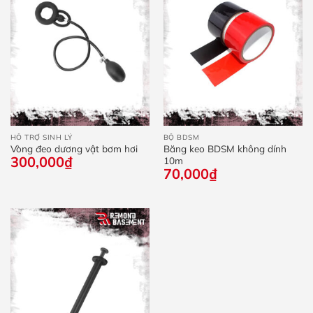
HỖ TRỢ SINH LÝ
BỘ BDSM
Vòng đeo dương vật bơm hơi
Băng keo BDSM không dính
300,000
₫
10m
70,000
₫