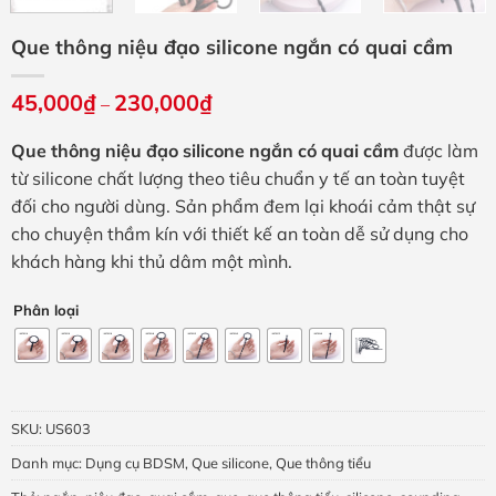
Que thông niệu đạo silicone ngắn có quai cầm
45,000
₫
230,000
₫
Khoảng
–
giá:
từ
Que thông niệu đạo silicone ngắn có quai cầm
được làm
45,000₫
đến
từ silicone chất lượng theo tiêu chuẩn y tế an toàn tuyệt
230,000₫
đối cho người dùng. Sản phẩm đem lại khoái cảm thật sự
cho chuyện thầm kín với thiết kế an toàn dễ sử dụng cho
khách hàng khi thủ dâm một mình.
Phân loại
SKU:
US603
Danh mục:
Dụng cụ BDSM
,
Que silicone
,
Que thông tiểu