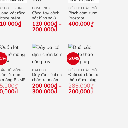
 CHƠI FISTING
CÒNG INOX
ĐỒ CHƠI HẬU MÔN
ương vật rồng
Còng tay cảnh
Phích cắm rung
licone mềm
sát hình số 8
Prostate
10,000
₫
120,000
₫
400,000
₫
4×6cm
Massager II
–
Khoảng
200,000
₫
giá:
từ
120,000₫
đến
200,000₫
41%
-30%
+
+
+
UẦN HỞ MÔNG
ĐAI ĐEO
ĐỒ CHƠI HẬU MÔN
uần lót nam
Dây đai cố định
Đuôi cáo bản to
ở mông PUMP
chân kèm còng
tháo được plug
5,000
₫
200,000
₫
285,000
₫
tay
–
iá
Giá
Khoảng
Giá
Giá
0,000
₫
300,000
₫
200,000
₫
ốc
hiện
giá:
gốc
hiện
:
tại
từ
là:
tại
5,000₫.
là:
200,000₫
285,000₫.
là:
50,000₫.
đến
200,000₫.
300,000₫