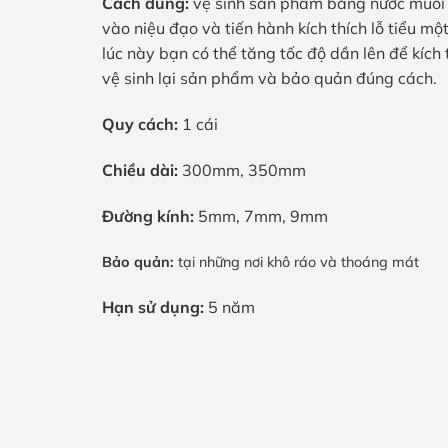
Cách dùng:
vệ sinh sản phẩm bằng nước muối h
vào niệu đạo và tiến hành kích thích lỗ tiểu mộ
lúc này bạn có thể tăng tốc độ dần lên để kích t
vệ sinh lại sản phẩm và bảo quản đúng cách.
Quy cách:
1 cái
Chiều dài:
300mm, 350mm
Đường kính:
5mm, 7mm, 9mm
Bảo quản:
tại những nơi khô ráo và thoáng mát
Hạn sử dụng:
5 năm