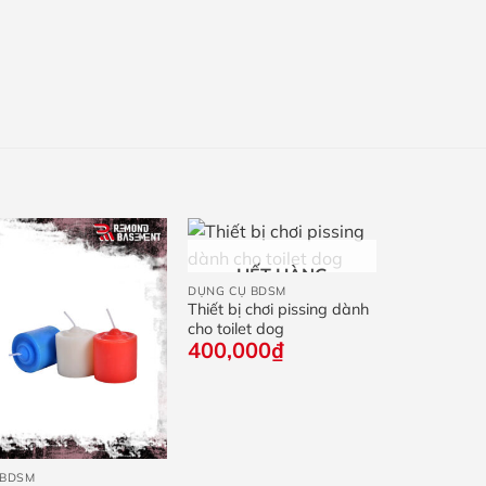
+
HẾT HÀNG
DỤNG CỤ BDSM
Thiết bị chơi pissing dành
cho toilet dog
400,000
₫
+
 BDSM