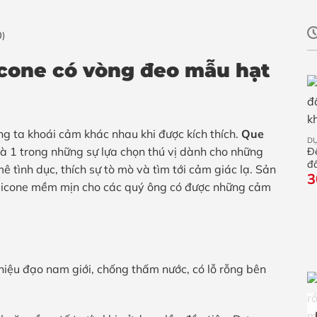
0)
icone có vòng đeo mẫu hạt
g ta khoái cảm khác nhau khi được kích thích.
Que
D
à 1 trong những sự lựa chọn thú vị dành cho những
Đ
đầ
 tình dục, thích sự tò mò và tìm tới cảm giác lạ. Sản
3
k
ilicone mềm mịn cho các quý ông có được những cảm
 niệu đạo nam giới, chống thấm nước, có lỗ rỗng bên