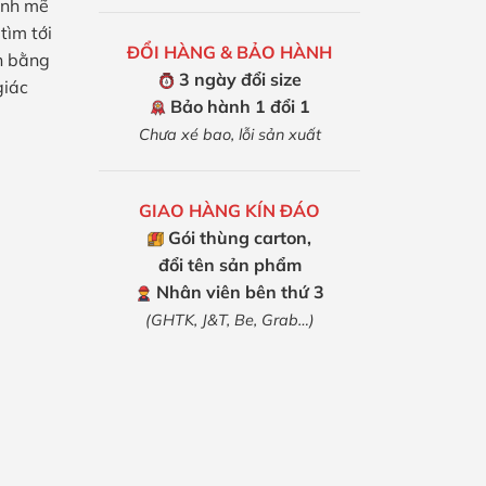
ạnh mẽ
tìm tới
ĐỔI HÀNG & BẢO HÀNH
n bằng
3 ngày đổi size
giác
Bảo hành 1 đổi 1
Chưa xé bao, lỗi sản xuất
GIAO HÀNG KÍN ĐÁO
Gói thùng carton,
đổi tên sản phẩm
Nhân viên bên thứ 3
(GHTK, J&T, Be, Grab…)