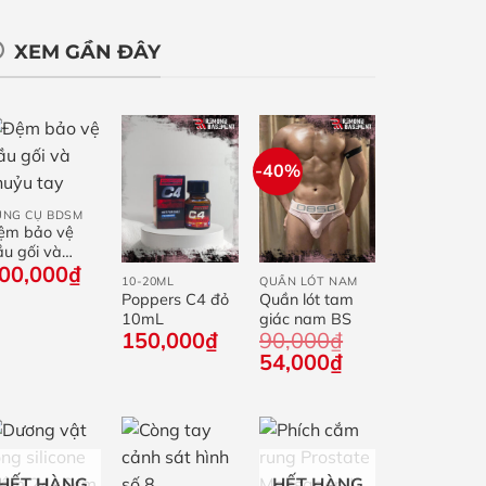
XEM GẦN ĐÂY
-40%
+
ỤNG CỤ BDSM
ệm bảo vệ
+
+
u gối và
00,000
₫
huỷu tay
10-20ML
QUẦN LÓT NAM
Poppers C4 đỏ
Quần lót tam
10mL
giác nam BS
150,000
₫
90,000
₫
Giá
Giá
54,000
₫
gốc
hiện
là:
tại
90,000₫.
là:
54,000₫.
+
+
+
HẾT HÀNG
HẾT HÀNG