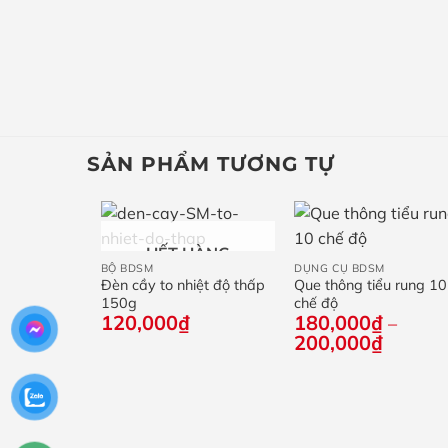
SẢN PHẨM TƯƠNG TỰ
+
+
HẾT HÀNG
BỘ BDSM
DỤNG CỤ BDSM
ều món màu
Đèn cầy to nhiệt độ thấp
Que thông tiểu rung 10
150g
chế độ
120,000
₫
180,000
₫
–
–
Khoảng
Khoảng
200,000
₫
giá:
giá:
từ
từ
300,000₫
180,00
đến
đến
330,000₫
200,00