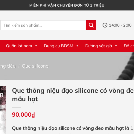
MIỄN PHÍ VẬN CHUYỂN ĐƠN TỪ 1 TRIỆU
Tìm
14:00 - 2:00
kiếm:
Quần lót nam
Dụng cụ BDSM
Dương vật giả
Đồ c
ng tiểu
/
Que silicone
Que thông niệu đạo silicone có vòng đ
mẫu hạt
90,000
₫
Que thông niệu đạo silicone có vòng đeo mẫu hạt
là 1