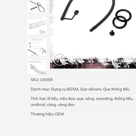
SKU:
US059
Danh mục:
Dụng cụ BDSM
,
Que silicone
,
Que thông tiểu
Thẻ:
hạt
,
lỗ tiểu
,
niệu đạo
,
que
,
sóng
,
sounding
,
thông tiểu
,
urethral
,
vòng
,
vòng đeo
Thương hiệu:
OEM