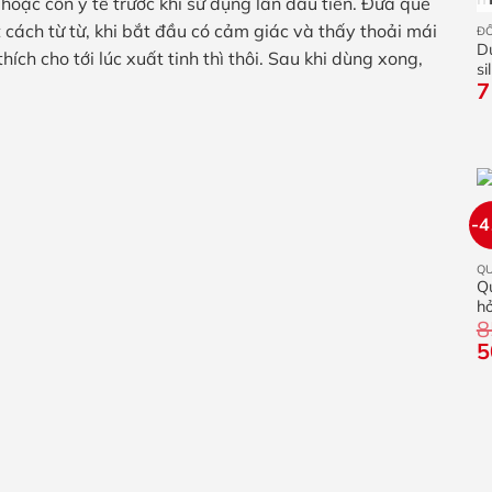
oặc cồn y tế trước khi sử dụng lần đầu tiên. Đưa que
t cách từ từ, khi bắt đầu có cảm giác và thấy thoải mái
ĐỒ
D
hích cho tới lúc xuất tinh thì thôi. Sau khi dùng xong,
si
7
2
-
Q
Q
h
8
G
5
g
là
8