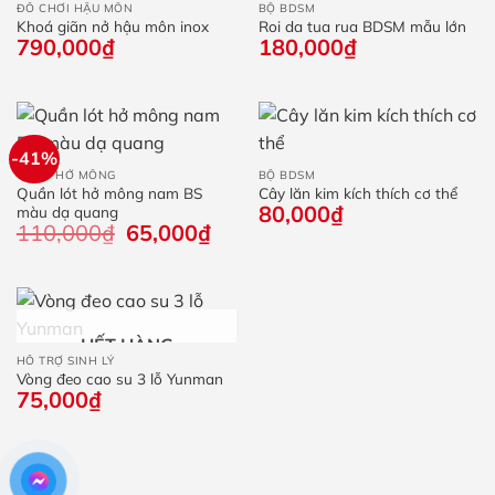
ĐỒ CHƠI HẬU MÔN
BỘ BDSM
Khoá giãn nở hậu môn inox
Roi da tua rua BDSM mẫu lớn
790,000
₫
180,000
₫
-41%
QUẦN HỞ MÔNG
BỘ BDSM
Quần lót hở mông nam BS
Cây lăn kim kích thích cơ thể
80,000
₫
màu dạ quang
110,000
₫
Giá
65,000
₫
Giá
gốc
hiện
là:
tại
110,000₫.
là:
65,000₫.
HẾT HÀNG
HỖ TRỢ SINH LÝ
Vòng đeo cao su 3 lỗ Yunman
75,000
₫