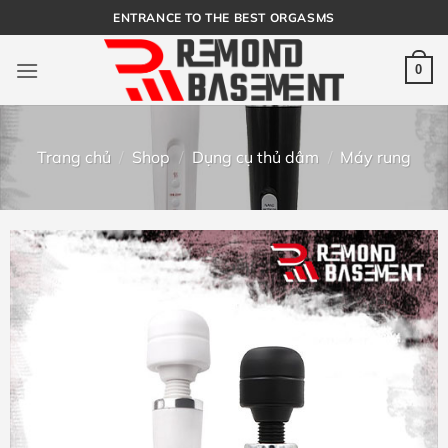
Bỏ
ENTRANCE TO THE BEST ORGASMS
qua
nội
0
dung
Trang chủ
/
Shop
/
Dụng cụ thủ dâm
/
Máy rung