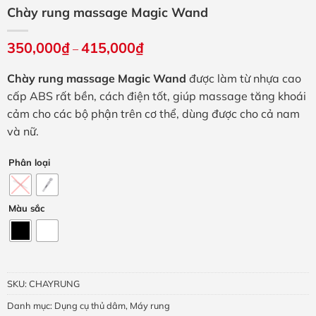
Chày rung massage Magic Wand
350,000
₫
415,000
₫
Khoảng
–
giá:
từ
Chày rung massage Magic Wand
được làm từ nhựa cao
350,000₫
đến
cấp ABS rất bền, cách điện tốt, giúp massage tăng khoái
415,000₫
cảm cho các bộ phận trên cơ thể, dùng được cho cả nam
và nữ.
Phân loại
Màu sắc
SKU:
CHAYRUNG
Danh mục:
Dụng cụ thủ dâm
,
Máy rung