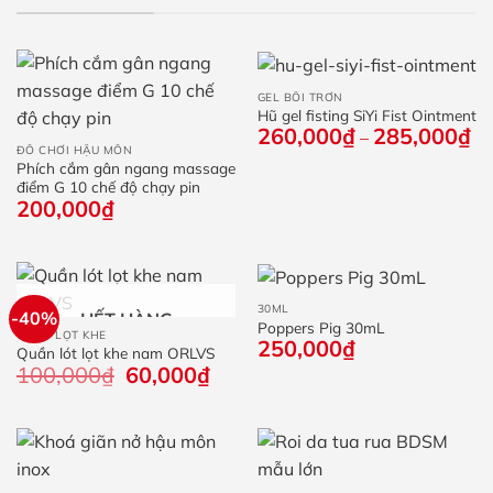
GEL BÔI TRƠN
Hũ gel fisting SiYi Fist Ointment
260,000
₫
285,000
₫
Kh
–
giá
ĐỒ CHƠI HẬU MÔN
từ
Phích cắm gân ngang massage
26
điểm G 10 chế độ chạy pin
đế
200,000
₫
28
30ML
-40%
HẾT HÀNG
Poppers Pig 30mL
QUẦN LỌT KHE
250,000
₫
Quần lót lọt khe nam ORLVS
100,000
₫
Giá
60,000
₫
Giá
gốc
hiện
là:
tại
100,000₫.
là:
60,000₫.