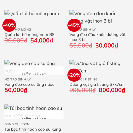
từ
15
đế
38
-40%
-45%
QUẦN HỞ MÔNG
HỖ TRỢ SINH LÝ
Quần lót hở mông nam BS
Vòng đeo đầu khấc dương vật
90,000
₫
Giá
54,000
₫
Giá
inox 3 bi
gốc
hiện
55,000
₫
Giá
30,000
₫
Giá
là:
tại
gốc
hiện
90,000₫.
là:
là:
tại
54,000₫.
55,000₫.
là:
30,000
-20%
HẾT HÀNG
HỖ TRỢ SINH LÝ
ĐỒ CHƠI FISTING
Vòng đeo cao su ống nước
Dương vật giả fisting 37x7cm
50,000
₫
995,000
₫
Giá
800,000
₫
Giá
gốc
hiệ
là:
tại
995,000₫.
là:
800
HẾT HÀNG
DỤNG CỤ BDSM
Túi bọc tinh hoàn cao su xung