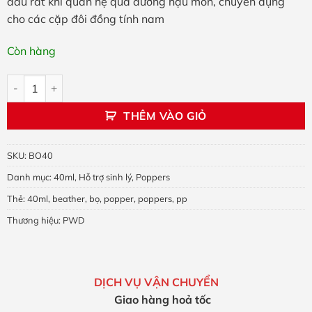
đau rát khi quan hệ qua đường hậu môn, chuyên dụng
cho các cặp đôi đồng tính nam
Còn hàng
Poppers Bọ 40mL số lượng
THÊM VÀO GIỎ
SKU:
BO40
Danh mục:
40ml
,
Hỗ trợ sinh lý
,
Poppers
Thẻ:
40ml
,
beather
,
bọ
,
popper
,
poppers
,
pp
Thương hiệu:
PWD
DỊCH VỤ VẬN CHUYỂN
Giao hàng hoả tốc