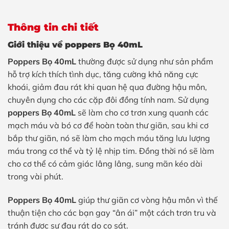
Thông tin chi tiết
Giới thiệu về poppers Bọ 40mL
Poppers Bọ 40mL
thường được sử dụng như sản phẩm
hỗ trợ kích thích tình dục, tăng cường khả năng cực
khoái, giảm đau rát khi quan hệ qua đường hậu môn,
chuyên dụng cho các cặp đôi đồng tính nam. Sử dụng
poppers Bọ 40mL
sẽ làm cho cơ trơn xung quanh các
mạch máu và bó cơ để hoàn toàn thư giãn, sau khi cơ
bắp thư giãn, nó sẽ làm cho mạch máu tăng lưu lượng
máu trong cơ thể và tỷ lệ nhịp tim. Đồng thời nó sẽ làm
cho cơ thể có cảm giác lâng lâng, sung mãn kéo dài
trong vài phút.
Poppers Bọ 40mL
giúp thư giãn cơ vòng hậu môn vì thế
thuận tiện cho các bạn gay “ân ái” một cách trơn tru và
tránh được sự đau rát do cọ sát.