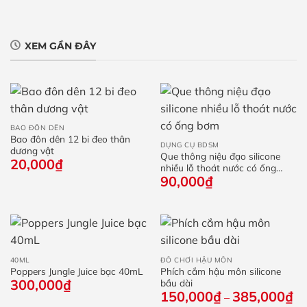
XEM GẦN ĐÂY
BAO ĐÔN DÊN
Bao đôn dên 12 bi đeo thân
DỤNG CỤ BDSM
dương vật
Que thông niệu đạo silicone
20,000
₫
nhiều lỗ thoát nước có ống
90,000
₫
bơm
40ML
ĐỒ CHƠI HẬU MÔN
Poppers Jungle Juice bạc 40mL
Phích cắm hậu môn silicone
300,000
₫
bầu dài
150,000
₫
385,000
₫
Kh
–
giá