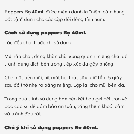
Poppers Bọ 40mL
được mệnh danh là “niềm cảm hứng
bất tận” dành cho các cặp đôi đồng tính nam.
Cách sử dụng poppers Bọ 40mL
Lắc đều chai trước khi sử dụng.
Mở nắp chai, dùng khăn chùi xung quanh miệng chai để
tránh dung dịch bên trong tiếp xúc da gây phỏng.
Che một bên mũi, hít một hơi thật sâu, giữ tầm 5 giây
sau đó thở nhẹ ra bằng miệng. Lặp lại cho mũi bên kia.
Trong quá trình sử dụng bạn nên kết hợp gel bôi trơn và
bao cao su để đảm bảo an toàn, tăng thêm khoái cảm
và tránh đau rát.
Chú ý khi sử dụng poppers Bọ 40mL