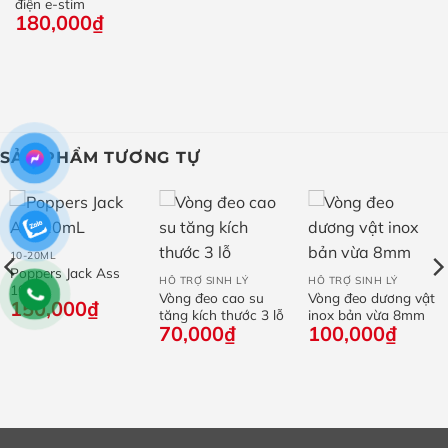
điện e-stim
180,000
₫
SẢN PHẨM TƯƠNG TỰ
10-20ML
Poppers Jack Ass
HỖ TRỢ SINH LÝ
HỖ TRỢ SINH LÝ
10mL
Vòng đeo cao su
Vòng đeo dương vật
150,000
₫
tăng kích thước 3 lỗ
inox bản vừa 8mm
70,000
₫
100,000
₫
g
0₫