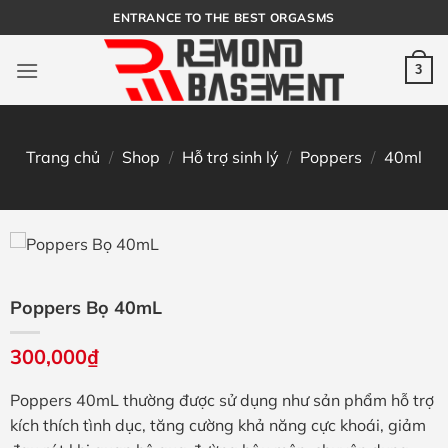
Bỏ
ENTRANCE TO THE BEST ORGASMS
qua
nội
3
dung
Trang chủ
/
Shop
/
Hỗ trợ sinh lý
/
Poppers
/
40ml
Poppers Bọ 40mL
300,000
₫
Poppers 40mL thường được sử dụng như sản phẩm hỗ trợ
kích thích tình dục, tăng cường khả năng cực khoái, giảm