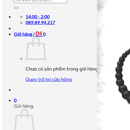
kiếm:
14:00 - 2:00
089.89.94.217
0
₫
Giỏ hàng /
0
Chưa có sản phẩm trong giỏ hàng.
Quay trở lại cửa hàng
0
Giỏ hàng