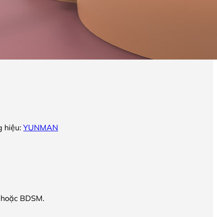
 hiệu:
YUNMAN
y hoặc BDSM.