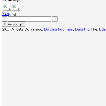
Xóa
Phích
cắm
Thêm vào giỏ
đuôi
SKU:
AT692
Danh mục:
Đồ chơi hậu môn
,
Đuôi thú
Thẻ:
bd
chó
có
rung
số
lượng