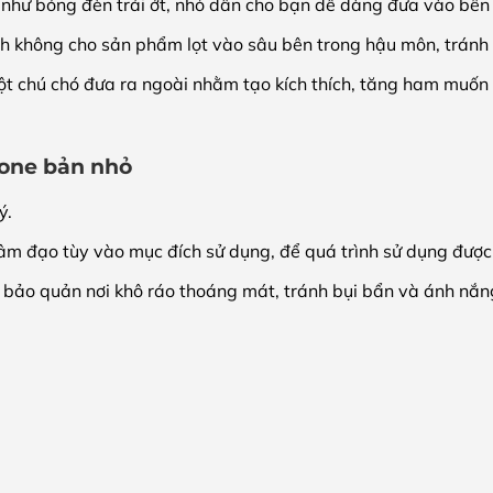
như bóng đèn trái ớt, nhỏ dần cho bạn dễ dàng đưa vào bên
ịnh không cho sản phẩm lọt vào sâu bên trong hậu môn, tránh 
ột chú chó đưa ra ngoài nhằm tạo kích thích, tăng ham muốn 
cone bản nhỏ
ý.
o tùy vào mục đích sử dụng, để quá trình sử dụng được trơ
̉o quản nơi khô ráo thoáng mát, tránh bụi bẩn và ánh nắng 