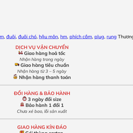
sm
,
đuôi
,
đuôi chó
,
hậu môn
,
hm
,
phích cắm
,
plug
,
rung
Thương
DỊCH VỤ VẬN CHUYỂN
Giao hàng hoả tốc
Nhận hàng trong ngày
Giao hàng tiêu chuẩn
Nhận hàng từ 3 – 5 ngày
Nhận hàng thanh toán
ĐỔI HÀNG & BẢO HÀNH
3 ngày đổi size
Bảo hành 1 đổi 1
Chưa xé bao, lỗi sản xuất
GIAO HÀNG KÍN ĐÁO
Gói thùng carton,