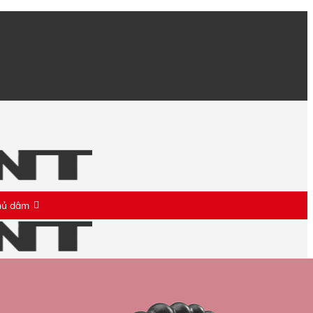
hủ dâm