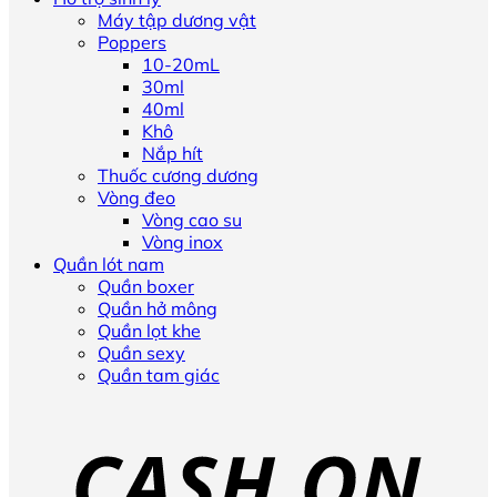
Máy tập dương vật
Poppers
10-20mL
30ml
40ml
Khô
Nắp hít
Thuốc cương dương
Vòng đeo
Vòng cao su
Vòng inox
Quần lót nam
Quần boxer
Quần hở mông
Quần lọt khe
Quần sexy
Quần tam giác
D