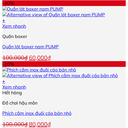
-40%
+
Sản
Xem nhanh
phẩm
Quần boxer
này
có
Quần lót boxer nam PUMP
nhiều
biến
Giá
Giá
100,000
₫
60,000
₫
thể.
gốc
hiện
-20%
Các
là:
tại
tùy
100,000₫.
là:
chọn
60,000₫.
+
có
Sản
Xem nhanh
thể
phẩm
Hết hàng
được
này
chọn
Đồ chơi hậu môn
có
trên
nhiều
trang
Phích cắm inox đuôi cáo bản nhỏ
biến
sản
thể.
phẩm
Giá
Giá
100,000
₫
80,000
₫
Các