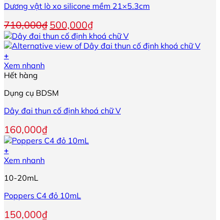
trang
Dương vật lò xo silicone mềm 21×5.3cm
sản
phẩm
Giá
Giá
710,000
₫
500,000
₫
gốc
hiện
là:
tại
710,000₫.
là:
+
500,000₫.
Xem nhanh
Hết hàng
Dụng cụ BDSM
Dây đai thun cố định khoá chữ V
160,000
₫
+
Xem nhanh
10-20mL
Poppers C4 đỏ 10mL
150,000
₫