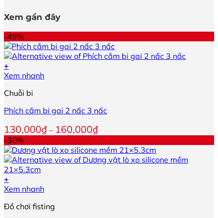
Xem gần đây
-49%
+
Sản
Xem nhanh
phẩm
Chuỗi bi
này
có
Phích cắm bi gai 2 nấc 3 nấc
nhiều
biến
Khoảng
130,000
₫
160,000
₫
–
thể.
giá:
-30%
Các
từ
tùy
130,000₫
chọn
đến
có
160,000₫
+
thể
Xem nhanh
được
chọn
Đồ chơi fisting
trên