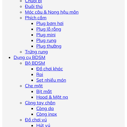
Chuỗi bi
Đuôi thú
Móc câu & Nong hậu môn
Phích cắm
Plug bơm hơi
Plug lỗ rỗng
Plug mini
Plug rung
Plug thường
Trứng rung
Dụng cụ BDSM
Bộ BDSM
Đồ chơi khác
Roi
Set nhiều món
Che mặt
Bịt mắt
Hood & Mặt nạ
Còng tay chân
Còng da
Còng inox
Đồ chơi vú
Hút vú