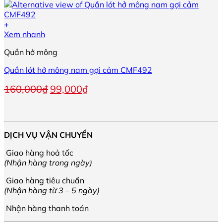
110,000₫.
là:
chọn
65,000₫.
có
+
thể
Sản
Xem nhanh
được
phẩm
chọn
Quần hở mông
này
trên
có
trang
Quần lót hở mông nam gợi cảm CMF492
nhiều
sản
biến
phẩm
Giá
Giá
160,000
₫
99,000
₫
thể.
gốc
hiện
Các
là:
tại
tùy
160,000₫.
là:
chọn
99,000₫.
có
DỊCH VỤ VẬN CHUYỂN
thể
được
Giao hàng hoả tốc
chọn
(Nhận hàng trong ngày)
trên
Giao hàng tiêu chuẩn
trang
(Nhận hàng từ 3 – 5 ngày)
sản
phẩm
Nhận hàng thanh toán