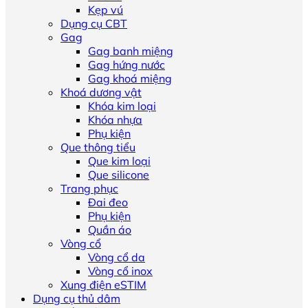
Kẹp vú
Dụng cụ CBT
Gag
Gag banh miệng
Gag hứng nước
Gag khoá miệng
Khoá dương vật
Khóa kim loại
Khóa nhựa
Phụ kiện
Que thông tiểu
Que kim loại
Que silicone
Trang phục
Đai đeo
Phụ kiện
Quần áo
Vòng cổ
Vòng cổ da
Vòng cổ inox
Xung điện eSTIM
Dụng cụ thủ dâm