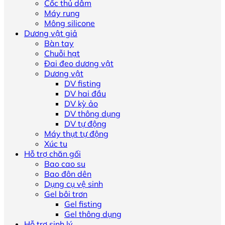
Cốc thủ dâm
Máy rung
Mông silicone
Dương vật giả
Bàn tay
Chuỗi hạt
Đai đeo dương vật
Dương vật
DV fisting
DV hai đầu
DV kỳ ảo
DV thông dụng
DV tự động
Máy thụt tự động
Xúc tu
Hỗ trợ chăn gối
Bao cao su
Bao đôn dên
Dụng cụ vệ sinh
Gel bôi trơn
Gel fisting
Gel thông dụng
Hỗ trợ sinh lý