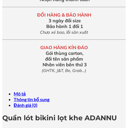
ĐỔI HÀNG & BẢO HÀNH
3 ngày đổi size
Bảo hành 1 đổi 1
Chưa xé bao, lỗi sản xuất
GIAO HÀNG KÍN ĐÁO
Gói thùng carton,
đổi tên sản phẩm
Nhân viên bên thứ 3
(GHTK, J&T, Be, Grab…)
Mô tả
Thông tin bổ sung
Đánh giá (0)
Quần lót bikini lọt khe ADANNU