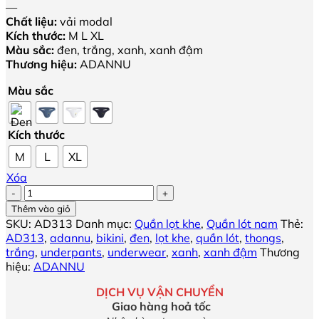
là:
tại
—
85,000₫.
là:
Chất liệu:
vải modal
51,000₫.
Kích thước:
M L XL
Màu sắc:
đen, trắng, xanh, xanh đậm
Thương hiệu:
ADANNU
Màu sắc
Kích thước
M
L
XL
Xóa
Quần
lót
Thêm vào giỏ
bikini
SKU:
AD313
Danh mục:
Quần lọt khe
,
Quần lót nam
Thẻ:
lọt
AD313
,
adannu
,
bikini
,
đen
,
lọt khe
,
quần lót
,
thongs
,
khe
trắng
,
underpants
,
underwear
,
xanh
,
xanh đậm
Thương
ADANNU
hiệu:
ADANNU
số
lượng
DỊCH VỤ VẬN CHUYỂN
Giao hàng hoả tốc