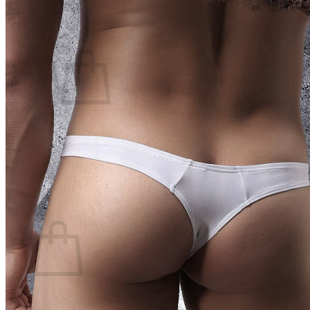
14:00 - 2:00
089.89.94.217
0
₫
Giỏ hàng /
0
Chưa có sản phẩm trong giỏ hàng.
Quay trở lại cửa hàng
0
Giỏ hàng
Chưa có sản phẩm trong giỏ hàng.