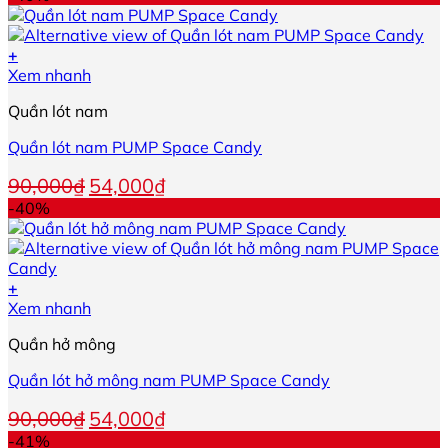
+
Sản
Xem nhanh
phẩm
Quần lót nam
này
có
Quần lót nam PUMP Space Candy
nhiều
biến
Giá
Giá
90,000
₫
54,000
₫
thể.
gốc
hiện
-40%
Các
là:
tại
tùy
90,000₫.
là:
chọn
54,000₫.
có
+
thể
Sản
Xem nhanh
được
phẩm
chọn
Quần hở mông
này
trên
có
trang
Quần lót hở mông nam PUMP Space Candy
nhiều
sản
biến
phẩm
Giá
Giá
90,000
₫
54,000
₫
thể.
gốc
hiện
-41%
Các