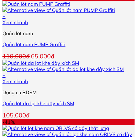
là:
tại
tùy
90,000₫.
là:
chọn
54,000₫.
+
có
Sản
Xem nhanh
thể
phẩm
được
Quần lót nam
này
chọn
có
trên
Quần lót nam PUMP Graffiti
nhiều
trang
biến
sản
Giá
Giá
110,000
₫
65,000
₫
thể.
phẩm
gốc
hiện
Các
là:
tại
tùy
110,000₫.
là:
+
chọn
65,000₫.
Xem nhanh
có
thể
Dụng cụ BDSM
được
chọn
Quần lót da lọt khe dây xích SM
trên
trang
105,000
₫
sản
-41%
phẩm