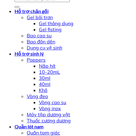
kiếm:
Hỗ trợ chăn gối
Gel bôi trơn
Gel thông dụng
Gel fisting
Bao cao su
Bao đôn dên
Dụng cụ vệ sinh
Hỗ trợ sinh lý
Poppers
Nắp hít
10-20mL
30ml
40ml
Khô
Vòng đeo
Vòng cao su
Vòng inox
Máy tập dương vật
Thuốc cương dương
Quần lót nam
Quần tam giác