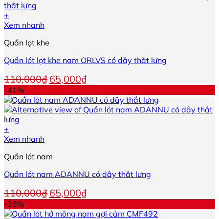
+
Sản
Xem nhanh
phẩm
Quần lọt khe
này
có
Quần lót lọt khe nam ORLVS có dây thắt lưng
nhiều
biến
Giá
Giá
110,000
₫
65,000
₫
thể.
gốc
hiện
-41%
Các
là:
tại
tùy
110,000₫.
là:
chọn
65,000₫.
có
+
thể
Sản
Xem nhanh
được
phẩm
chọn
Quần lót nam
này
trên
có
trang
Quần lót nam ADANNU có dây thắt lưng
nhiều
sản
biến
phẩm
Giá
Giá
110,000
₫
65,000
₫
thể.
gốc
hiện
-38%
Các
là:
tại
tùy