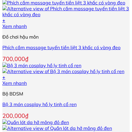
gốc
hiện
tùy
là:
tại
chọn
100,000₫.
là:
có
80,000₫.
+
thể
Xem nhanh
được
chọn
Đồ chơi hậu môn
trên
trang
Phích cắm massage tuyến tiền liệt 3 khấc có vòng đeo
sản
phẩm
700,000
₫
+
Xem nhanh
Bộ BDSM
Bộ 3 món cosplay hồ ly tinh cổ ren
200,000
₫