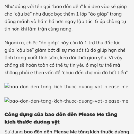
Như đúng với tên gọi “bao đôn dên” khi đeo vào sẽ giúp
cho “cậu bé” như được bọc thêm 1 lớp “áo giáp” trong
dũng mãnh và hầm hố hơn ngay lập tức. Giúp chàng tự
tin hơn khi lâm trận cùng nàng.
Ngoài ra, chiếc “áo giáp” này còn là 1 trợ thủ đắc lực
giúp “cậu bé” giảm bớt đi sự ma sát từ đó giúp hạn chế
tình trạng xuất tính sớm, kéo dài thời gian yêu. Vì vậy
chẳng sẽ hoàn toàn có thể tự tin yêu ở mọi tư thể mà
không phải e thẹn vấn đề “chưa đến chợ mà đã hết tiền”,
Công dụng của bao đôn dên Please Me tăng
kích thước dương vật
Sử dụng
bao đôn dên Please Me tăng kích thước dương