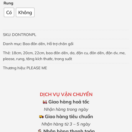
Rung
Có
Không
SKU:
DONTRONPL
Danh mục:
Bao đôn dên
,
Hỗ trợ chăn gối
Thẻ:
18cm
,
20cm
,
22cm
,
bao đôn dên
,
da
,
độn cu
,
đôn dên
,
độn dv
,
me
,
please
,
rung
,
tăng kích thước
,
trong suốt
Thương hiệu:
PLEASE ME
DỊCH VỤ VẬN CHUYỂN
Giao hàng hoả tốc
Nhận hàng trong ngày
Giao hàng tiêu chuẩn
Nhận hàng từ 3 – 5 ngày
Nhận hàng thanh toán