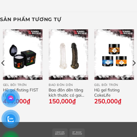
SẢN PHẨM TƯƠNG TỰ
GEL BÔI TRƠN
BAO ĐÔN DÊN
GEL BÔI TRƠN
Hũ gel fisting FIST
Bao đôn dên tăng
Hũ gel fisting
IT
kích thước có gai
CokeLife
400,000
₫
150,000
₫
250,000
₫
bên trong
Cash
Bank