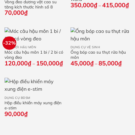
Vòng đeo dương vật cao su
350,000
₫
415,000
₫
Kh
–
tăng kích thước hình số 8
giá
70,000
₫
từ
35
đế
41
-32%
ĐỒ CHƠI HẬU MÔN
DỤNG CỤ VỆ SINH
Móc câu hậu môn 1 bi / 2 bi có
Ống bóp cao su thụt rửa hậu
vòng đeo
môn
120,000
₫
150,000
₫
Khoảng
45,000
₫
85,000
₫
Khoả
–
–
giá:
giá:
từ
từ
120,000₫
45,0
đến
đến
150,000₫
85,0
DỤNG CỤ BDSM
Hộp điều khiển máy xung điện
e-stim
90,000
₫