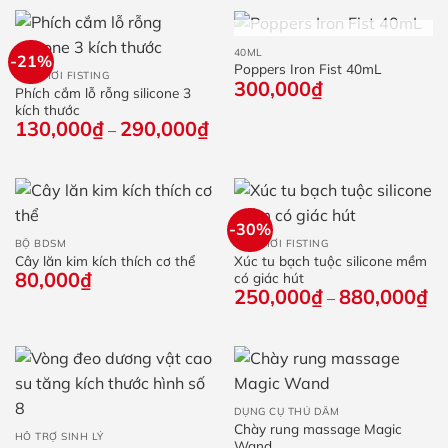
HẾT HÀNG
40ML
-21%
Poppers Iron Fist 40mL
ĐỒ CHƠI FISTING
300,000
₫
Phích cắm lỗ rỗng silicone 3
kích thước
130,000
₫
290,000
₫
Khoảng
–
giá:
từ
130,000₫
đến
290,000₫
-30%
BỘ BDSM
ĐỒ CHƠI FISTING
Cây lăn kim kích thích cơ thể
Xúc tu bạch tuộc silicone mềm
80,000
₫
có giác hút
250,000
₫
880,000
₫
Kh
–
giá
từ
25
đế
88
DỤNG CỤ THỦ DÂM
Chày rung massage Magic
HỖ TRỢ SINH LÝ
Wand