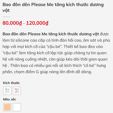
Bao đôn dên Please Me tăng kích thước dương
vật
80,000
₫
120,000
₫
Khoảng
–
giá:
từ
Bao đôn dên Please Me tăng kích thước dương vật
được
80,000₫
đến
làm từ silicone cao cấp có tính đàn hồi cao, ôm sát và phù
120,000₫
hợp với mọi kích cỡ của “cậu bé”. Thiết kế bao đeo vào
“cậu bé” làm tăng kích cỡ lập tức giúp chàng tự tin quan
hệ với nàng cuồng nhiệt, còn giúp kéo dài thời gian quan
hệ . Thân bao có nhiều gai nổi sẽ kích thích “cô bé” hưng
phấn, chạm điểm G giúp nàng lên đỉnh dễ dàng.
Kích thước
Màu sắc