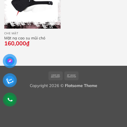
CHE MẶT
Mặt nạ cao su mũi chó
160,000
₫
Cash
Bank
On
Transfer
Copyright 2026 ©
Flatsome Theme
Delivery