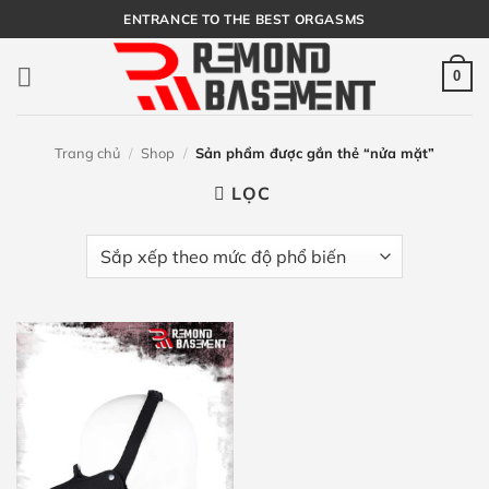
Bỏ
ENTRANCE TO THE BEST ORGASMS
qua
nội
0
dung
Trang chủ
/
Shop
/
Sản phẩm được gắn thẻ “nửa mặt”
LỌC