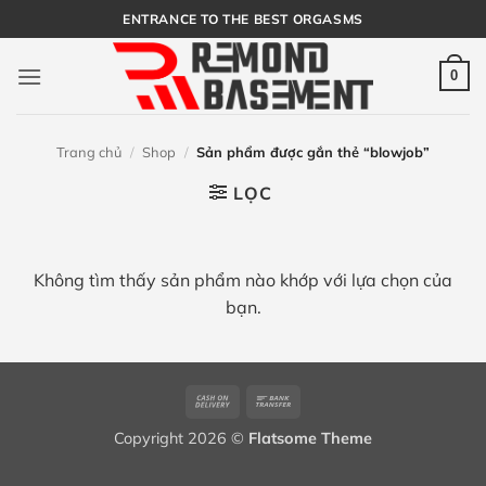
Bỏ
ENTRANCE TO THE BEST ORGASMS
qua
nội
0
dung
Trang chủ
/
Shop
/
Sản phẩm được gắn thẻ “blowjob”
LỌC
Không tìm thấy sản phẩm nào khớp với lựa chọn của
bạn.
Cash
Bank
On
Transfer
Copyright 2026 ©
Flatsome Theme
Delivery