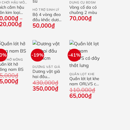
ĐỒ CHƠI HẬU MÔN
DỤNG CỤ BDSM
hích cắm hậu
Vòng cổ da có
HỖ TRỢ SINH LÝ
n kim loại
chuông 2 màu
Bộ 4 vòng đeo
0,000
₫
70,000
₫
uôi tim
–
đầu khấc dương
Khoảng
20,000
₫
50,000
₫
vật cao su
giá:
từ
80,000₫
đến
120,000₫
+
40%
-19%
-41%
+
UẦN HỞ MÔNG
ần lót hở
+
DƯƠNG VẬT GIẢ
ông nam BS
Dương vật giả
5,000
₫
QUẦN LỌT KHE
hai đầu
Quần lót lọt khe
iá
Giá
5,000
₫
430,000
₫
55×4cm
nam ORLVS có
ốc
hiện
Giá
Giá
350,000
₫
110,000
₫
dây thắt lưng
:
tại
gốc
hiện
Giá
Giá
65,000
₫
5,000₫.
là:
là:
tại
gốc
hiện
45,000₫.
430,000₫.
là:
là:
tại
350,000₫.
110,000₫.
là:
65,000₫.