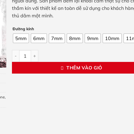
người dùng. Sản phẩm đem lại khoái cảm thật sự cho 
thầm kín với thiết kế an toàn dễ sử dụng cho khách hàn
thủ dâm một mình.
Đường kính
5mm
6mm
7mm
8mm
9mm
10mm
11
Que thông niệu đạo đinh tán silicone số lượng
THÊM VÀO GIỎ
one
,