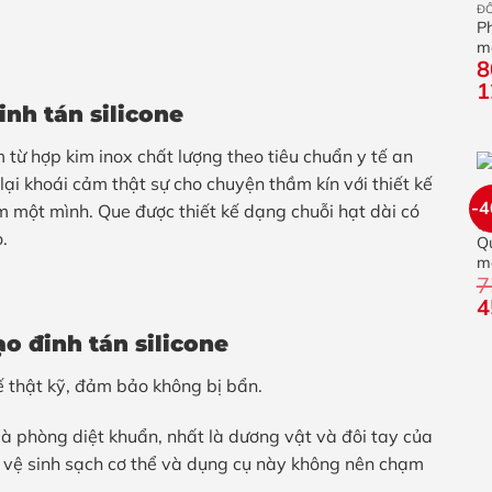
P
mô
8
ch
1
inh tán silicone
 từ hợp kim inox chất lượng theo tiêu chuẩn y tế an
ại khoái cảm thật sự cho chuyện thầm kín với thiết kế
-
 một mình. Que được thiết kế dạng chuỗi hạt dài có
Q
.
Qu
m
7
G
4
g
o đinh tán silicone
là
7
ế thật kỹ, đảm bảo không bị bẩn.
à phòng diệt khuẩn, nhất là dương vật và đôi tay của
i vệ sinh sạch cơ thể và dụng cụ này không nên chạm