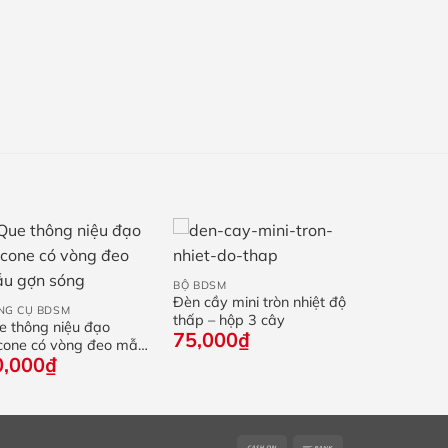
+
+
BỘ BDSM
Đèn cầy mini tròn nhiệt độ
NG CỤ BDSM
thấp – hộp 3 cây
e thông niệu đạo
75,000
₫
licone có vòng đeo mẫu
0,000
₫
n sóng