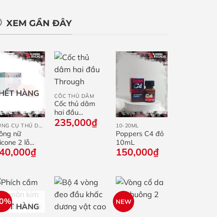
XEM GẦN ĐÂY
+
HẾT HÀNG
CỐC THỦ DÂM
Cốc thủ dâm
+
+
hai đầu
235,000
₫
Through
DỤNG CỤ THỦ DÂM
10-20ML
ông nữ
Poppers C4 đỏ
licone 2 lỗ
10mL
40,000
₫
150,000
₫
UMI
50%
NEW
+
+
HẾT HÀNG
+