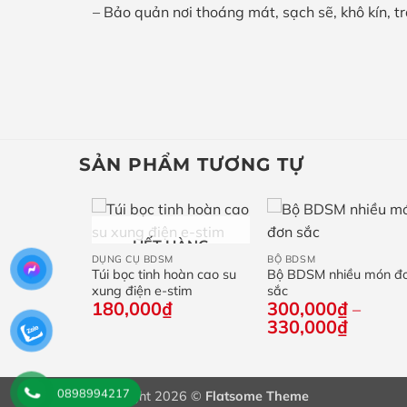
– Bảo quản nơi thoáng mát, sạch sẽ, khô kín, t
SẢN PHẨM TƯƠNG TỰ
+
+
HẾT HÀNG
DỤNG CỤ BDSM
BỘ BDSM
cố định khoá
Túi bọc tinh hoàn cao su
Bộ BDSM nhiều món đ
chữ
xung điện e-stim
sắc
180,000
₫
300,000
₫
–
Khoảng
330,000
₫
giá:
từ
300,00
đến
0898994217
Copyright 2026 ©
Flatsome Theme
330,00