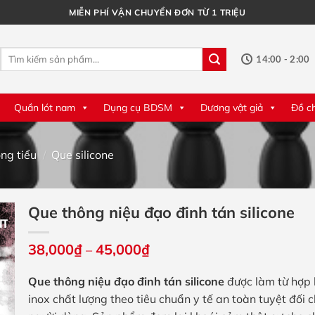
MIỄN PHÍ VẬN CHUYỂN ĐƠN TỪ 1 TRIỆU
Tìm
14:00 - 2:00
kiếm:
Quần lót nam
Dụng cụ BDSM
Dương vật giả
Đồ c
ng tiểu
/
Que silicone
Que thông niệu đạo đinh tán silicone
Khoảng
38,000
₫
45,000
₫
–
giá:
từ
Que thông niệu đạo đinh tán silicone
được làm từ hợp 
38,000₫
đến
inox chất lượng theo tiêu chuẩn y tế an toàn tuyệt đối 
45,000₫