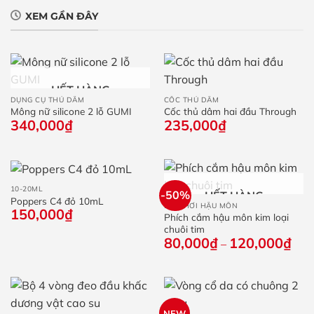
XEM GẦN ĐÂY
HẾT HÀNG
DỤNG CỤ THỦ DÂM
CỐC THỦ DÂM
Mông nữ silicone 2 lỗ GUMI
Cốc thủ dâm hai đầu Through
340,000
₫
235,000
₫
10-20ML
-50%
HẾT HÀNG
Poppers C4 đỏ 10mL
ĐỒ CHƠI HẬU MÔN
150,000
₫
Phích cắm hậu môn kim loại
chuôi tim
80,000
₫
120,000
₫
Kho
–
giá:
từ
80,
đến
120
NEW