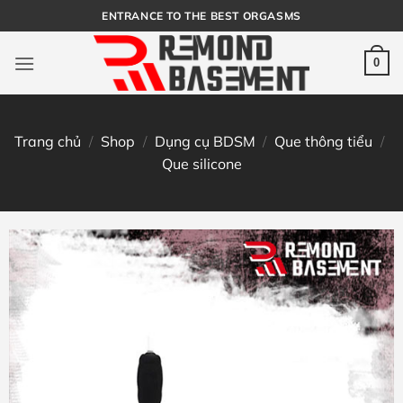
Bỏ
ENTRANCE TO THE BEST ORGASMS
qua
nội
0
dung
Trang chủ
/
Shop
/
Dụng cụ BDSM
/
Que thông tiểu
/
Que silicone