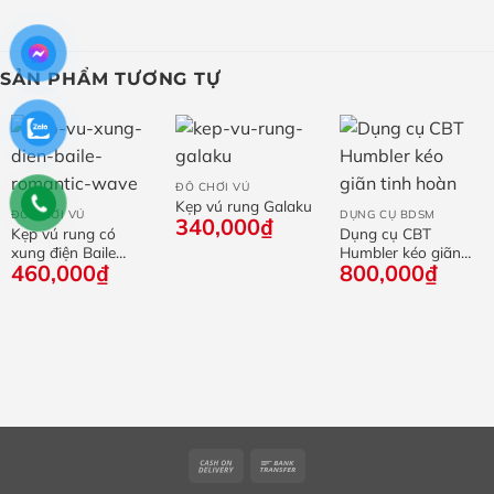
SẢN PHẨM TƯƠNG TỰ
ĐỒ CHƠI VÚ
Kẹp vú rung Galaku
ĐỒ CHƠI VÚ
DỤNG CỤ BDSM
340,000
₫
Kẹp vú rung có
Dụng cụ CBT
xung điện Baile
Humbler kéo giãn
460,000
₫
800,000
₫
Romantic Wave
tinh hoàn
Cash
Bank
On
Transfer