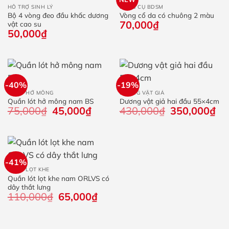
HỖ TRỢ SINH LÝ
DỤNG CỤ BDSM
Bộ 4 vòng đeo đầu khấc dương
Vòng cổ da có chuông 2 màu
70,000
₫
vật cao su
50,000
₫
-40%
-19%
QUẦN HỞ MÔNG
DƯƠNG VẬT GIẢ
Quần lót hở mông nam BS
Dương vật giả hai đầu 55×4cm
75,000
₫
Giá
45,000
₫
Giá
430,000
₫
Giá
350,000
₫
Giá
gốc
hiện
gốc
hiệ
là:
tại
là:
tại
75,000₫.
là:
430,000₫.
là:
45,000₫.
350
-41%
QUẦN LỌT KHE
Quần lót lọt khe nam ORLVS có
dây thắt lưng
110,000
₫
Giá
65,000
₫
Giá
gốc
hiện
là:
tại
110,000₫.
là:
65,000₫.