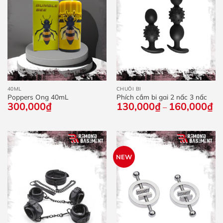
40ML
CHUỖI BI
Poppers Ong 40mL
Phích cắm bi gai 2 nấc 3 nấc
300,000
₫
130,000
₫
160,000
₫
Kh
–
giá
từ
13
đế
16
NEW