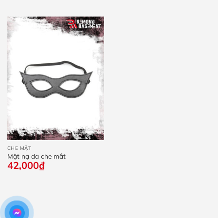
là:
tại
160,000₫.
là:
50,0
CHE MẶT
Mặt nạ da che mắt
42,000
₫