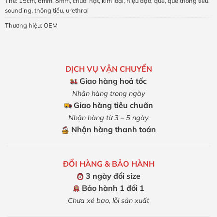
Thẻ:
15cm
,
6mm
,
8mm
,
chuỗi hạt
,
kim loại
,
niệu đạo
,
que
,
que thông tiểu
,
sounding
,
thông tiểu
,
urethral
Thương hiệu:
OEM
DỊCH VỤ VẬN CHUYỂN
Giao hàng hoả tốc
Nhận hàng trong ngày
Giao hàng tiêu chuẩn
Nhận hàng từ 3 – 5 ngày
Nhận hàng thanh toán
ĐỔI HÀNG & BẢO HÀNH
3 ngày đổi size
Bảo hành 1 đổi 1
Chưa xé bao, lỗi sản xuất