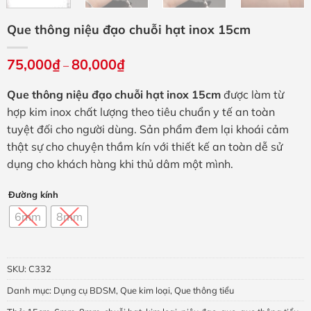
Que thông niệu đạo chuỗi hạt inox 15cm
75,000
₫
80,000
₫
Khoảng
–
giá:
từ
Que thông niệu đạo chuỗi hạt inox 15cm
được làm từ
75,000₫
đến
hợp kim inox chất lượng theo tiêu chuẩn y tế an toàn
80,000₫
tuyệt đối cho người dùng. Sản phẩm đem lại khoái cảm
thật sự cho chuyện thầm kín với thiết kế an toàn dễ sử
dụng cho khách hàng khi thủ dâm một mình.
Đường kính
6mm
8mm
SKU:
C332
Danh mục:
Dụng cụ BDSM
,
Que kim loại
,
Que thông tiểu