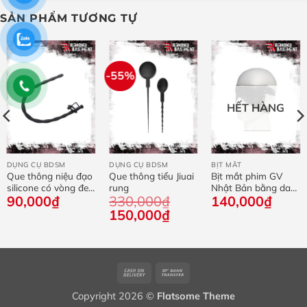
SẢN PHẨM TƯƠNG TỰ
-55%
HẾT HÀNG
DỤNG CỤ BDSM
DỤNG CỤ BDSM
BỊT MẮT
Que thông niệu đạo
Que thông tiểu Jiuai
Bịt mắt phim GV
silicone có vòng đeo
rung
Nhật Bản bằng da
90,000
₫
330,000
₫
140,000
₫
mẫu gợn sóng
bản to
Giá
150,000
₫
Giá
gốc
hiện
là:
tại
330,000₫.
là:
150,000₫.
Cash
Bank
On
Transfer
Copyright 2026 ©
Flatsome Theme
Delivery