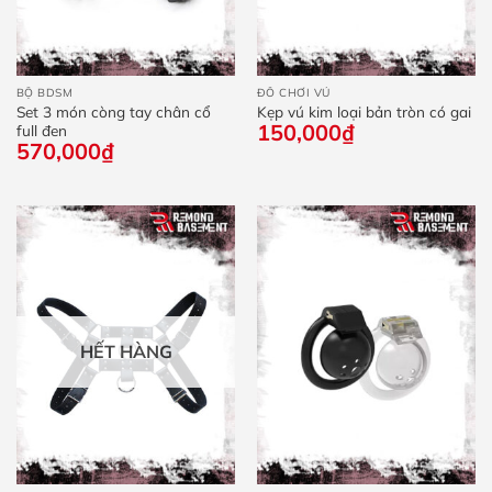
BỘ BDSM
ĐỒ CHƠI VÚ
Set 3 món còng tay chân cổ
Kẹp vú kim loại bản tròn có gai
150,000
₫
full đen
570,000
₫
HẾT HÀNG