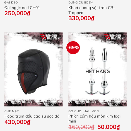
ĐAI ĐEO
DỤNG CỤ BDSM
Đai ngực da LCH01
Khoá dương vật tròn CB-
250,000
₫
Trapped
330,000
₫
-69%
HẾT HÀNG
CHE MẶT
ĐỒ CHƠI HẬU MÔN
Hood trùm đầu cao su sọc đỏ
Phích cắm hậu môn kim loại
430,000
₫
mini
160,000
₫
Giá
50,000
₫
Giá
gốc
hiện