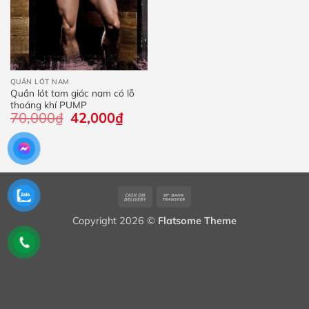
QUẦN LÓT NAM
Quần lót tam giác nam có lỗ
thoáng khí PUMP
70,000
₫
Giá
42,000
₫
Giá
gốc
hiện
là:
tại
70,000₫.
là:
42,000₫.
Cash
Bank
On
Transfer
Copyright 2026 ©
Flatsome Theme
Delivery