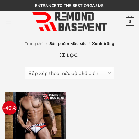
Bỏ
ENTRANCE TO THE BEST ORGASMS
qua
nội
0
dung
Trang chủ
/
Sản phẩm Màu sắc
/
Xanh trắng
LỌC
-40%