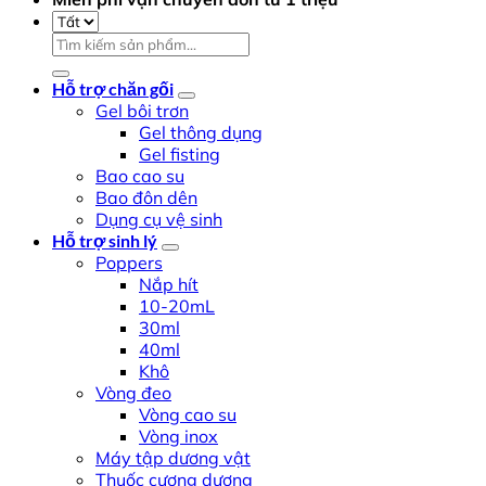
Tìm
kiếm:
Hỗ trợ chăn gối
Gel bôi trơn
Gel thông dụng
Gel fisting
Bao cao su
Bao đôn dên
Dụng cụ vệ sinh
Hỗ trợ sinh lý
Poppers
Nắp hít
10-20mL
30ml
40ml
Khô
Vòng đeo
Vòng cao su
Vòng inox
Máy tập dương vật
Thuốc cương dương