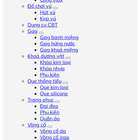
Đồ chơi vú
Hút vú
Kẹp vú
Dụng cụ CBT
Gag
Gag banh miệng
Gag hứng nước
Gag khoá miệng
Khoá dương vật
Khóa kim loại
Khóa nhựa
Phụ kiện
Que thông tiểu
Que kim loại
Que silicone
Trang phục
Đai đeo
Phụ kiện
Quần áo
Vòng cổ
Vòng cổ da
Vòng cổ inox