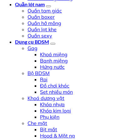
Quần lót nam
Quần tam giác
Quần boxer
Quần hở mông
Quần lọt khe
Quần sexy
Dụng cụ BDSM
Gag
Khoá miệng
Banh miệng
Hứng nước
Bộ BDSM
Roi
Đồ chơi khác
Set nhiều món
Khoá dương vật
Khóa nhựa
Khóa kim loại
Phụ kiện
Che mặt
Bịt mắt
Hood & Mặt nạ