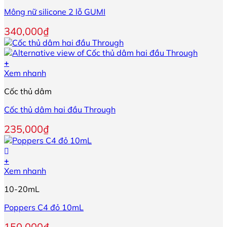
Mông nữ silicone 2 lỗ GUMI
340,000
₫
+
Sản
Xem nhanh
phẩm
Cốc thủ dâm
này
có
Cốc thủ dâm hai đầu Through
nhiều
biến
235,000
₫
thể.
Các
tùy
+
chọn
Xem nhanh
có
thể
10-20mL
được
chọn
Poppers C4 đỏ 10mL
trên
trang
150,000
₫