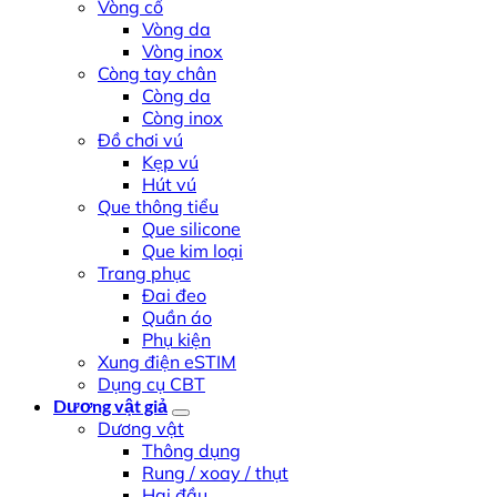
Vòng cổ
Vòng da
Vòng inox
Còng tay chân
Còng da
Còng inox
Đồ chơi vú
Kẹp vú
Hút vú
Que thông tiểu
Que silicone
Que kim loại
Trang phục
Đai đeo
Quần áo
Phụ kiện
Xung điện eSTIM
Dụng cụ CBT
Dương vật giả
Dương vật
Thông dụng
Rung / xoay / thụt
Hai đầu