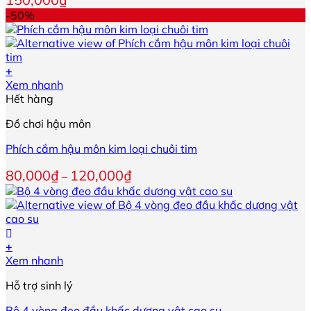
sản
-50%
phẩm
+
Sản
Xem nhanh
phẩm
Hết hàng
này
Đồ chơi hậu môn
có
nhiều
Phích cắm hậu môn kim loại chuôi tim
biến
thể.
Khoảng
80,000
₫
120,000
₫
–
Các
giá:
tùy
từ
chọn
80,000₫
có
đến
thể
120,000₫
+
được
Xem nhanh
chọn
trên
Hỗ trợ sinh lý
trang
sản
Bộ 4 vòng đeo đầu khấc dương vật cao su