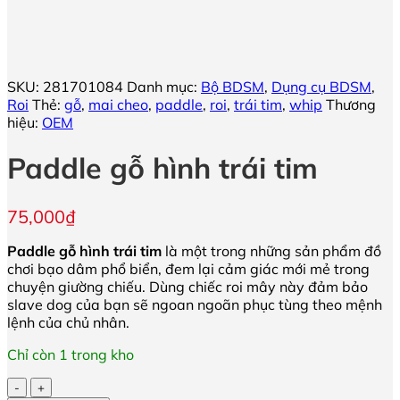
SKU:
281701084
Danh mục:
Bộ BDSM
,
Dụng cụ BDSM
,
Roi
Thẻ:
gỗ
,
mai cheo
,
paddle
,
roi
,
trái tim
,
whip
Thương
hiệu:
OEM
Paddle gỗ hình trái tim
75,000
₫
Paddle gỗ hình trái tim
là một trong những sản phẩm đồ
chơi bạo dâm phổ biển, đem lại cảm giác mới mẻ trong
chuyện giường chiếu. Dùng chiếc roi mây này đảm bảo
slave dog của bạn sẽ ngoan ngoãn phục tùng theo mệnh
lệnh của chủ nhân.
Chỉ còn 1 trong kho
Paddle