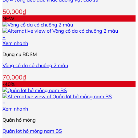
phẩm
50,000
₫
NEW
+
Sản
Xem nhanh
phẩm
Dụng cụ BDSM
này
có
Vòng cổ da có chuông 2 màu
nhiều
biến
70,000
₫
thể.
-40%
Các
tùy
chọn
+
có
Sản
Xem nhanh
thể
phẩm
được
Quần hở mông
này
chọn
có
trên
Quần lót hở mông nam BS
nhiều
trang