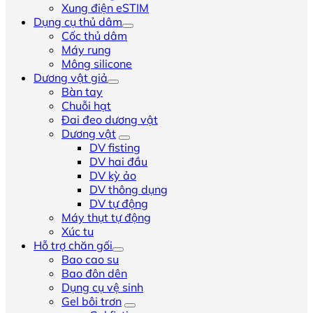
Xung điện eSTIM
Dụng cụ thủ dâm
Cốc thủ dâm
Máy rung
Mông silicone
Dương vật giả
Bàn tay
Chuỗi hạt
Đai đeo dương vật
Dương vật
DV fisting
DV hai đầu
DV kỳ ảo
DV thông dụng
DV tự động
Máy thụt tự động
Xúc tu
Hỗ trợ chăn gối
Bao cao su
Bao đôn dên
Dụng cụ vệ sinh
Gel bôi trơn