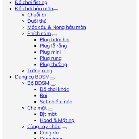
Đồ chơi fisting
Đồ chơi hậu môn
Chuỗi bi
Đuôi thú
Móc câu & Nong hậu môn
Phích cắm
Plug bơm hơi
Plug lỗ rỗng
Plug mini
Plug rung
Plug thường
Trứng rung
Dụng cụ BDSM
Bộ BDSM
Đồ chơi khác
Roi
Set nhiều món
Che mặt
Bịt mắt
Hood & Mặt nạ
Còng tay chân
Còng da
Còng inox