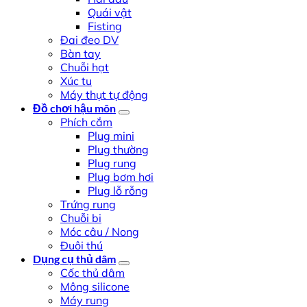
Quái vật
Fisting
Đai đeo DV
Bàn tay
Chuỗi hạt
Xúc tu
Máy thụt tự động
Đồ chơi hậu môn
Phích cắm
Plug mini
Plug thường
Plug rung
Plug bơm hơi
Plug lỗ rỗng
Trứng rung
Chuỗi bi
Móc câu / Nong
Đuôi thú
Dụng cụ thủ dâm
Cốc thủ dâm
Mông silicone
Máy rung