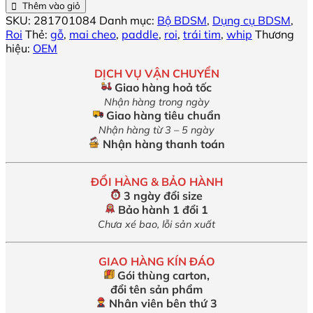
gỗ
Thêm vào giỏ
hình
SKU:
281701084
Danh mục:
Bộ BDSM
,
Dụng cụ BDSM
,
trái
Roi
Thẻ:
gỗ
,
mai cheo
,
paddle
,
roi
,
trái tim
,
whip
Thương
tim
hiệu:
OEM
số
lượng
DỊCH VỤ VẬN CHUYỂN
Giao hàng hoả tốc
Nhận hàng trong ngày
Giao hàng tiêu chuẩn
Nhận hàng từ 3 – 5 ngày
Nhận hàng thanh toán
ĐỔI HÀNG & BẢO HÀNH
3 ngày đổi size
Bảo hành 1 đổi 1
Chưa xé bao, lỗi sản xuất
GIAO HÀNG KÍN ĐÁO
Gói thùng carton,
đổi tên sản phẩm
Nhân viên bên thứ 3