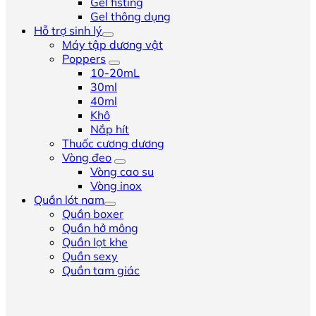
Gel fisting
Gel thông dụng
Hỗ trợ sinh lý
Máy tập dương vật
Poppers
10-20mL
30ml
40ml
Khô
Nắp hít
Thuốc cương dương
Vòng đeo
Vòng cao su
Vòng inox
Quần lót nam
Quần boxer
Quần hở mông
Quần lọt khe
Quần sexy
Quần tam giác