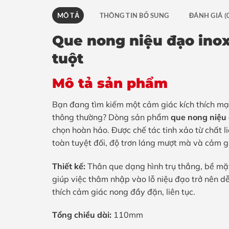
MÔ TẢ
THÔNG TIN BỔ SUNG
ĐÁNH GIÁ (
Que nong niệu đạo ino
tuột
Mô tả sản phẩm
Bạn đang tìm kiếm một cảm giác kích thích mạ
thông thường? Dòng sản phẩm
que nong niệu 
chọn hoàn hảo. Được chế tác tinh xảo từ chất 
toàn tuyệt đối, độ trơn láng mượt mà và cảm gi
Thiết kế:
Thân que dạng hình trụ thẳng, bề mặ
giúp việc thâm nhập vào lỗ niệu đạo trở nên 
thích cảm giác nong đầy đặn, liên tục.
Tổng chiều dài:
110mm