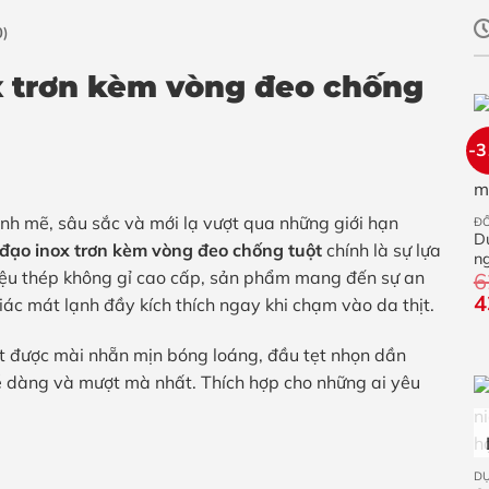
0)
x trơn kèm vòng đeo chống
-
nh mẽ, sâu sắc và mới lạ vượt qua những giới hạn
ĐỒ
D
đạo inox trơn kèm vòng đeo chống tuột
chính là sự lựa
ng
liệu thép không gỉ cao cấp, sản phẩm mang đến sự an
6
si
G
2
4
ác mát lạnh đầy kích thích ngay khi chạm vào da thịt.
g
là
t được mài nhẵn mịn bóng loáng, đầu tẹt nhọn dần
6
dễ dàng và mượt mà nhất. Thích hợp cho những ai yêu
D