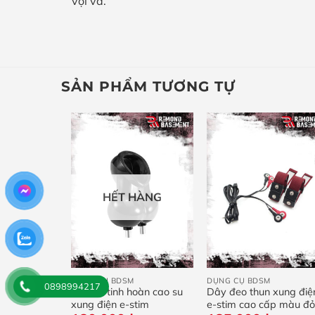
vội vã.
SẢN PHẨM TƯƠNG TỰ
HẾT HÀNG
+
+
DỤNG CỤ BDSM
DỤNG CỤ BDSM
0898994217
cố định khoá
Túi bọc tinh hoàn cao su
Dây đeo thun xung điệ
chữ
xung điện e-stim
e-stim cao cấp màu đ