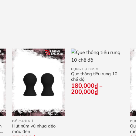
+
DỤNG CỤ BDSM
Que thông tiểu rung 10
chế độ
180,000
₫
–
Khoảng
200,000
₫
giá:
từ
180,000₫
+
đến
200,000₫
ĐỒ CHƠI VÚ
DỤ
n
Hút núm vú nhựa dẻo
Qu
ỏ
màu đen
ru