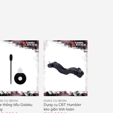
+
+
NG CỤ BDSM
DỤNG CỤ BDSM
e thông tiểu Galaku
Dụng cụ CBT Humbler
ng
kéo giãn tinh hoàn