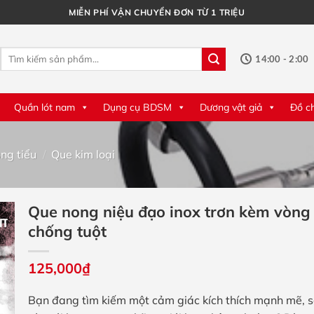
MIỄN PHÍ VẬN CHUYỂN ĐƠN TỪ 1 TRIỆU
Tìm
14:00 - 2:00
kiếm:
Quần lót nam
Dụng cụ BDSM
Dương vật giả
Đồ c
ng tiểu
/
Que kim loại
Que nong niệu đạo inox trơn kèm vòng
chống tuột
125,000
₫
Bạn đang tìm kiếm một cảm giác kích thích mạnh mẽ, 