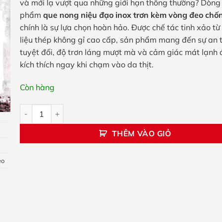
và mới lạ vượt qua những giới hạn thông thường? Dòng
phẩm
que nong niệu đạo inox trơn kèm vòng đeo chốn
chính là sự lựa chọn hoàn hảo. Được chế tác tinh xảo từ
liệu thép không gỉ cao cấp, sản phẩm mang đến sự an 
tuyệt đối, độ trơn láng mượt mà và cảm giác mát lạnh
kích thích ngay khi chạm vào da thịt.
Còn hàng
Que nong niệu đạo inox trơn kèm vòng đeo chống tuột số 
THÊM VÀO GIỎ
eo