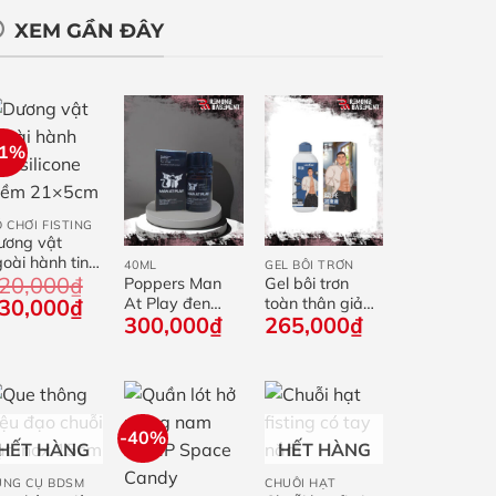
XEM GẦN ĐÂY
31%
+
 CHƠI FISTING
+
+
ương vật
oài hành tinh
40ML
GEL BÔI TRƠN
20,000
₫
licone mềm
Poppers Man
Gel bôi trơn
iá
Giá
1×5cm
At Play đen
toàn thân giả
30,000
₫
300,000
₫
265,000
₫
ốc
hiện
40mL
tinh dịch Lovcae
:
tại
20,000₫.
là:
430,000₫.
-40%
+
+
HẾT HÀNG
HẾT HÀNG
+
ỤNG CỤ BDSM
CHUỖI HẠT