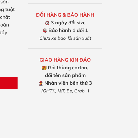
 sản
g tuột
ĐỔI HÀNG & BẢO HÀNH
 chất
3 ngày đổi size
toàn
Bảo hành 1 đổi 1
 đầy
Chưa xé bao, lỗi sản xuất
GIAO HÀNG KÍN ĐÁO
Gói thùng carton,
lượng
đổi tên sản phẩm
Nhân viên bên thứ 3
(GHTK, J&T, Be, Grab…)