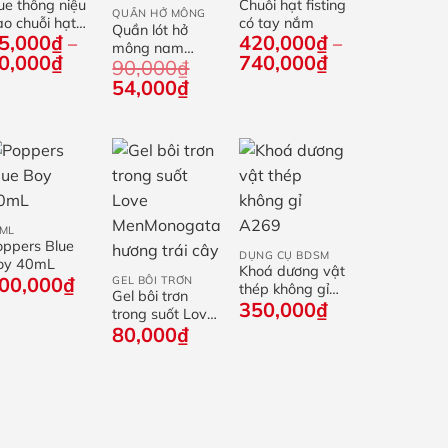
ue thông niệu
Chuỗi hạt fisting
QUẦN HỞ MÔNG
o chuỗi hạt
có tay nắm
Quần lót hở
5,000
₫
420,000
₫
nox 15cm
–
–
mông nam
Khoảng
Khoảng
0,000
₫
740,000
₫
90,000
₫
PUMP Space
giá:
giá:
Giá
Giá
Candy
54,000
₫
từ
từ
gốc
hiện
75,000₫
420,000₫
là:
tại
đến
đến
90,000₫.
là:
80,000₫
740,000₫
54,000₫.
+
+
0ML
oppers Blue
+
DỤNG CỤ BDSM
oy 40mL
Khoá dương vật
00,000
₫
GEL BÔI TRƠN
thép không gỉ
Gel bôi trơn
350,000
₫
A269
trong suốt Love
80,000
₫
MenMonogatari
hương trái cây