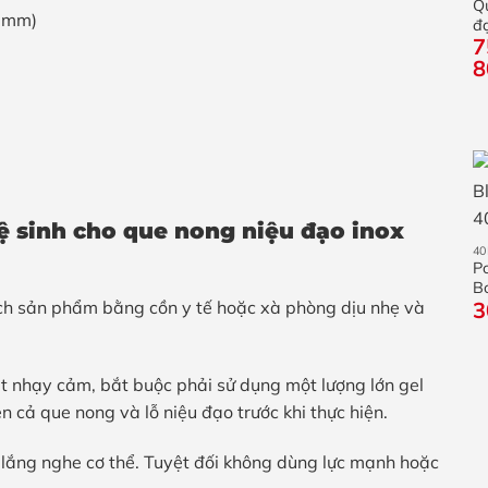
Q
7mm)
đạ
7
i
8
ệ sinh cho que nong niệu đạo inox
4
P
B
3
h sản phẩm bằng cồn y tế hoặc xà phòng dịu nhẹ và
ất nhạy cảm, bắt buộc phải sử dụng một lượng lớn gel
ên cả que nong và lỗ niệu đạo trước khi thực hiện.
, lắng nghe cơ thể. Tuyệt đối không dùng lực mạnh hoặc