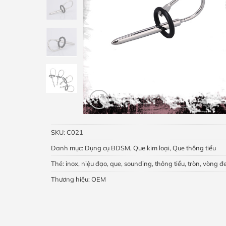
SKU:
C021
Danh mục:
Dụng cụ BDSM
,
Que kim loại
,
Que thông tiểu
Thẻ:
inox
,
niệu đạo
,
que
,
sounding
,
thông tiểu
,
tròn
,
vòng đ
Thương hiệu:
OEM