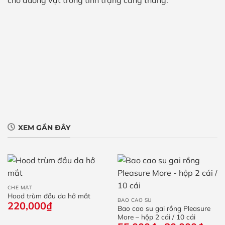
cho dương vật trong tình trạng căng thẳng.
XEM GẦN ĐÂY
CHE MẶT
Hood trùm đầu da hở mắt
BAO CAO SU
220,000
₫
Bao cao su gai rồng Pleasure
More – hộp 2 cái / 10 cái