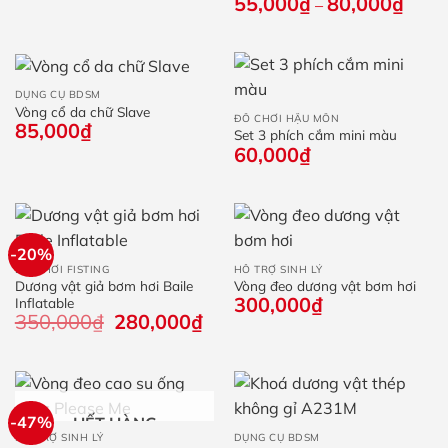
55,000
₫
80,000
₫
Khoả
–
giá:
từ
55,0
đến
80,0
DỤNG CỤ BDSM
Vòng cổ da chữ Slave
ĐỒ CHƠI HẬU MÔN
85,000
₫
Set 3 phích cắm mini màu
60,000
₫
-20%
ĐỒ CHƠI FISTING
HỖ TRỢ SINH LÝ
Dương vật giả bơm hơi Baile
Vòng đeo dương vật bơm hơi
300,000
₫
Inflatable
350,000
₫
Giá
280,000
₫
Giá
gốc
hiện
là:
tại
350,000₫.
là:
280,000₫.
-47%
HẾT HÀNG
HỖ TRỢ SINH LÝ
DỤNG CỤ BDSM