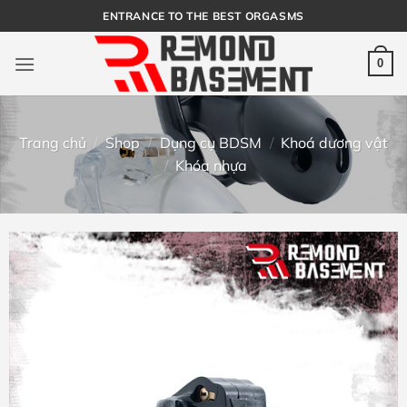
Bỏ
ENTRANCE TO THE BEST ORGASMS
qua
nội
0
dung
Trang chủ
/
Shop
/
Dụng cụ BDSM
/
Khoá dương vật
/
Khóa nhựa