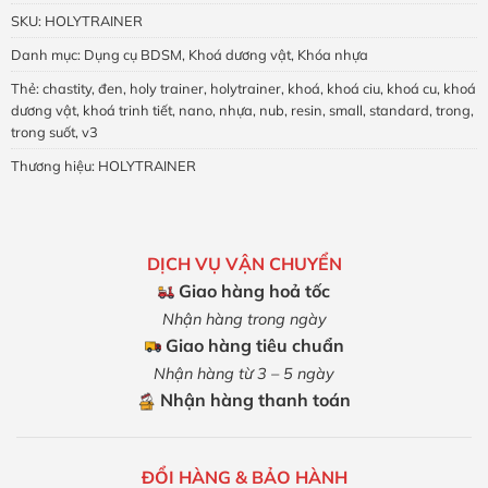
SKU:
HOLYTRAINER
Danh mục:
Dụng cụ BDSM
,
Khoá dương vật
,
Khóa nhựa
Thẻ:
chastity
,
đen
,
holy trainer
,
holytrainer
,
khoá
,
khoá ciu
,
khoá cu
,
khoá
dương vật
,
khoá trinh tiết
,
nano
,
nhựa
,
nub
,
resin
,
small
,
standard
,
trong
,
trong suốt
,
v3
Thương hiệu:
HOLYTRAINER
DỊCH VỤ VẬN CHUYỂN
Giao hàng hoả tốc
Nhận hàng trong ngày
Giao hàng tiêu chuẩn
Nhận hàng từ 3 – 5 ngày
Nhận hàng thanh toán
ĐỔI HÀNG & BẢO HÀNH