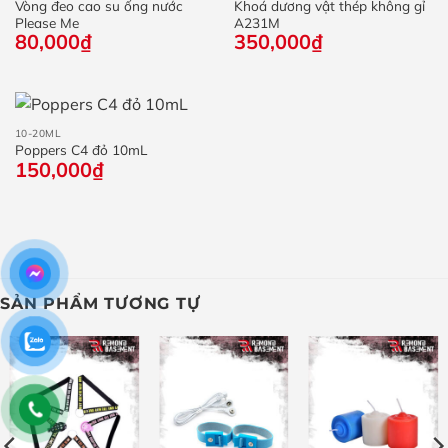
Vòng đeo cao su ống nước
Khoá dương vật thép không gỉ
Please Me
A231M
80,000
₫
350,000
₫
10-20ML
Poppers C4 đỏ 10mL
150,000
₫
SẢN PHẨM TƯƠNG TỰ