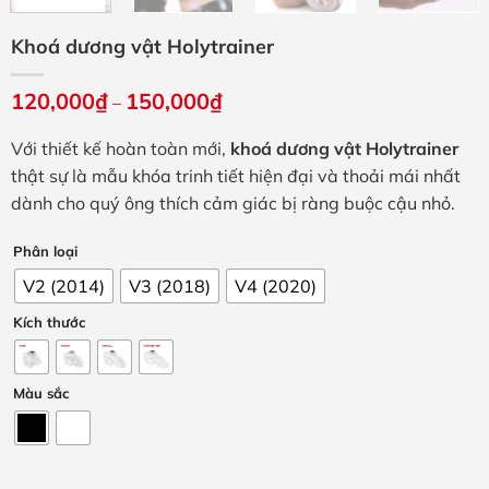
Khoá dương vật Holytrainer
120,000
₫
150,000
₫
Khoảng
–
giá:
từ
Với thiết kế hoàn toàn mới,
khoá dương vật Holytrainer
120,000₫
đến
thật sự là mẫu khóa trinh tiết hiện đại và thoải mái nhất
150,000₫
dành cho quý ông thích cảm giác bị ràng buộc cậu nhỏ.
Phân loại
V2 (2014)
V3 (2018)
V4 (2020)
Kích thước
Màu sắc