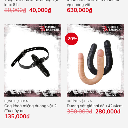
inox 6 bi
ép dương vật
80,000
₫
Giá
40,000
₫
Giá
630,000
₫
gốc
hiện
là:
tại
80,000₫.
là:
40,000₫.
-20%
DỤNG CỤ BDSM
DƯƠNG VẬT GIẢ
Gag khoá miệng dương vật 2
Dương vật giả hai đầu 42×4cm
350,000
₫
Giá
280,000
₫
Giá
đầu dây da
gốc
hiệ
135,000
₫
là:
tại
350,000₫.
là: