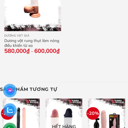
DƯƠNG VẬT GIẢ
Dương vật rung thụt làm nóng
điều khiển từ xa
580,000
₫
600,000
₫
Khoảng
–
giá:
từ
580,000₫
đến
600,000₫
SẢN PHẨM TƯƠNG TỰ
-20%
-20%
HẾT HÀNG