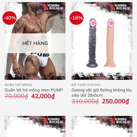
280
-40%
-19%
HẾT HÀNG
QUẦN HỞ MÔNG
ĐỒ CHƠI FISTING
Quần lót hở mông nam PUMP
Dương vật giả fisting không bìu
70,000
₫
Giá
42,000
₫
Giá
siêu dài 28x5cm
gốc
hiện
310,000
₫
Giá
250,000
₫
Giá
là:
tại
gốc
hiệ
70,000₫.
là:
là:
tại
42,000₫.
310,000₫.
là:
250