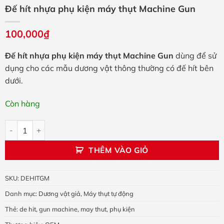
Đế hít nhựa phụ kiện máy thụt Machine Gun
100,000
₫
Đế hít nhựa phụ kiện máy thụt Machine Gun
dùng để sử
dụng cho các mẫu dương vật thông thường có đế hít bên
dưới.
Còn hàng
Đế hít nhựa phụ kiện máy thụt Machine Gun số lượng
THÊM VÀO GIỎ
SKU:
DEHITGM
Danh mục:
Dương vật giả
,
Máy thụt tự động
Thẻ:
de hit
,
gun machine
,
may thut
,
phụ kiện