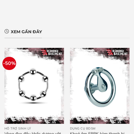
XEM GẦN ĐÂY
-50%
HỖ TRỢ SINH LÝ
DỤNG CỤ BDSM
Vòng đeo đầu khấc dương vật
Khoá âm FRRK kèm thanh bi