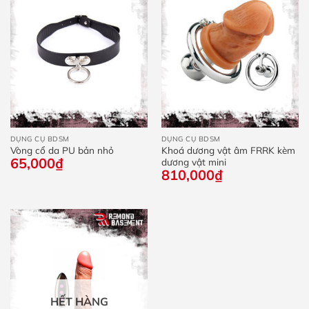
DỤNG CỤ BDSM
DỤNG CỤ BDSM
Vòng cổ da PU bản nhỏ
Khoá dương vật âm FRRK kèm
65,000
₫
dương vật mini
810,000
₫
HẾT HÀNG