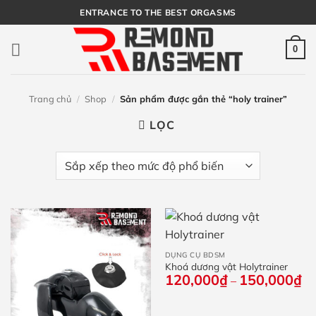
Bỏ
ENTRANCE TO THE BEST ORGASMS
qua
nội
0
dung
Trang chủ
/
Shop
/
Sản phẩm được gắn thẻ “holy trainer”
LỌC
DỤNG CỤ BDSM
Khoá dương vật Holytrainer
120,000
₫
150,000
₫
Kh
–
giá
từ
12