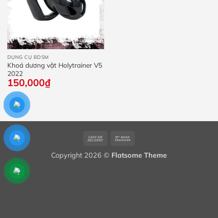
đế
15
DỤNG CỤ BDSM
Khoá dương vật Holytrainer V5
2022
150,000
₫
Cash
Bank
On
Transfer
Copyright 2026 ©
Flatsome Theme
Delivery