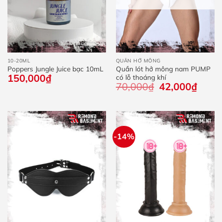
10-20ML
QUẦN HỞ MÔNG
Poppers Jungle Juice bạc 10mL
Quần lót hở mông nam PUMP
150,000
₫
có lỗ thoáng khí
70,000
₫
Giá
42,000
₫
Giá
gốc
hiện
là:
tại
70,000₫.
là:
42,000
-14%