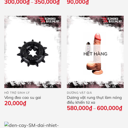
300,000
₫
350,000
₫
Khoảng
90,000
₫
10 cái
–
giá:
từ
300,000₫
đến
350,000₫
HẾT HÀNG
HỖ TRỢ SINH LÝ
DƯƠNG VẬT GIẢ
Vòng đeo cao su gai
Dương vật rung thụt làm nóng
20,000
₫
điều khiển từ xa
580,000
₫
600,000
₫
Kh
–
giá
từ
58
đế