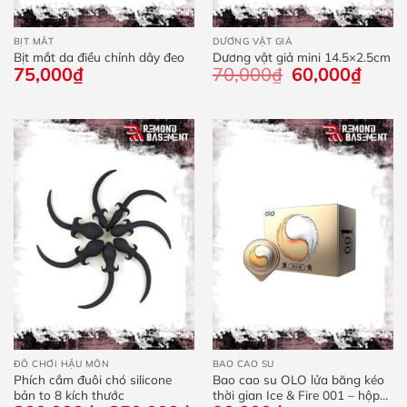
BỊT MẮT
DƯƠNG VẬT GIẢ
Bịt mắt da điều chỉnh dây đeo
Dương vật giả mini 14.5×2.5cm
75,000
₫
70,000
₫
Giá
60,000
₫
Giá
gốc
hiện
là:
tại
70,000₫.
là:
60,000
ĐỒ CHƠI HẬU MÔN
BAO CAO SU
Phích cắm đuôi chó silicone
Bao cao su OLO lửa băng kéo
bản to 8 kích thước
thời gian Ice & Fire 001 – hộp