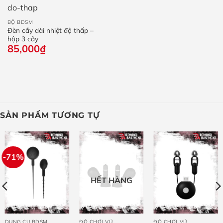
60
BỘ BDSM
Đèn cầy dài nhiệt độ thấp –
hộp 3 cây
85,000
₫
SẢN PHẨM TƯƠNG TỰ
-71%
HẾT HÀNG
DỤNG CỤ BDSM
ĐỒ CHƠI VÚ
ĐỒ CHƠI VÚ