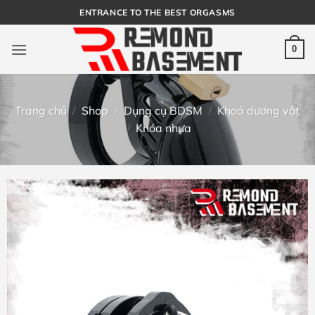
Bỏ
ENTRANCE TO THE BEST ORGASMS
qua
nội
0
dung
Trang chủ
/
Shop
/
Dụng cụ BDSM
/
Khoá dương vật
/
Khóa nhựa