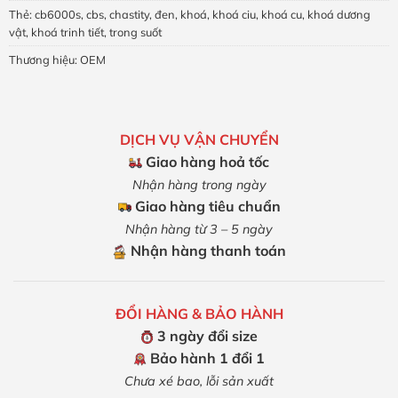
Thẻ:
cb6000s
,
cbs
,
chastity
,
đen
,
khoá
,
khoá ciu
,
khoá cu
,
khoá dương
vật
,
khoá trinh tiết
,
trong suốt
Thương hiệu:
OEM
DỊCH VỤ VẬN CHUYỂN
Giao hàng hoả tốc
Nhận hàng trong ngày
Giao hàng tiêu chuẩn
Nhận hàng từ 3 – 5 ngày
Nhận hàng thanh toán
ĐỔI HÀNG & BẢO HÀNH
3 ngày đổi size
Bảo hành 1 đổi 1
Chưa xé bao, lỗi sản xuất