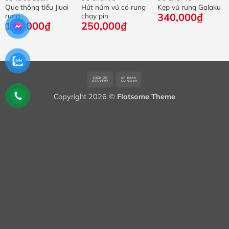
Que thông tiểu Jiuai
Hút núm vú có rung
Kẹp vú rung Galaku
340,000
₫
rung
chạy pin
100,000
₫
250,000
₫
Cash
Bank
On
Transfer
Copyright 2026 ©
Flatsome Theme
Delivery