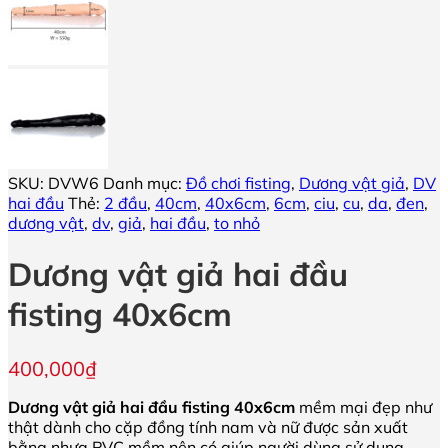
SKU:
DVW6
Danh mục:
Đồ chơi fisting
,
Dương vật giả
,
DV
hai đầu
Thẻ:
2 đầu
,
40cm
,
40x6cm
,
6cm
,
ciu
,
cu
,
da
,
đen
,
dương vật
,
dv
,
giả
,
hai đầu
,
to nhỏ
Dương vật giả hai đầu
fisting 40x6cm
400,000
₫
Dương vật giả hai đầu fisting 40x6cm
mềm mại đẹp như
thật dành cho cặp đồng tính nam và nữ được sản xuất
bằng nhựa PVC mềm nên có giúp người dùng sử dụng