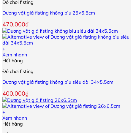
Đồ chơi fisting
có
nhiều
Dương vật giả fisting không bìu 25×6.5cm
biến
thể.
470,000
₫
Các
tùy
chọn
có
+
thể
Sản
Xem nhanh
được
phẩm
Hết hàng
chọn
này
trên
Đồ chơi fisting
có
trang
nhiều
sản
Dương vật giả fisting không bìu siêu dài 34×5.5cm
biến
phẩm
thể.
400,000
₫
Các
tùy
chọn
+
có
Sản
Xem nhanh
thể
phẩm
Hết hàng
được
này
chọn