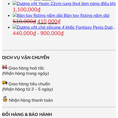
400,000₫
gốc
hiện
trên
đến
là:
tại
trang
1,100,000
₫
1,080,000₫
90,000₫.
là:
sản
Bàn tay fisting nắm dài
70,000₫.
phẩm
Giá
Giá
510,000
₫
410,000
₫
gốc
hiện
Dương vật chó silicone 4 khấc Fantasy Penis
là:
tại
Khoảng
440,000
₫
900,000
₫
–
510,000₫.
là:
giá:
410,000₫.
từ
440,000₫
đến
DỊCH VỤ VẬN CHUYỂN
900,000₫
Giao hàng hoả tốc
(Nhận hàng trong ngày)
Giao hàng tiêu chuẩn
(Nhận hàng từ 3 – 5 ngày)
Nhận hàng thanh toán
ĐỔI HÀNG & BẢO HÀNH