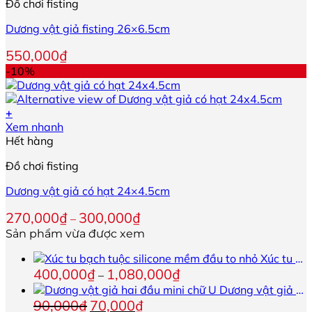
Đồ chơi fisting
có
trên
nhiều
trang
Dương vật giả fisting 26×6.5cm
biến
sản
thể.
phẩm
550,000
₫
Các
-10%
tùy
chọn
có
+
thể
Sản
Xem nhanh
được
phẩm
Hết hàng
chọn
này
trên
Đồ chơi fisting
có
trang
nhiều
sản
Dương vật giả có hạt 24×4.5cm
biến
phẩm
thể.
Khoảng
270,000
₫
300,000
₫
–
Các
giá:
Sản phẩm vừa được xem
tùy
từ
chọn
270,000₫
Xúc tu bạch tuộc silicone mềm đầu to nhỏ
có
đến
Khoảng
400,000
₫
1,080,000
₫
–
thể
300,000₫
giá:
Dương vật giả hai đầu mini chữ U
được
từ
Giá
Giá
90,000
₫
70,000
₫
chọn