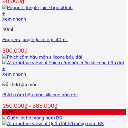
90,000
₫
Các
tùy
+
chọn
Xem nhanh
có
thể
40ml
được
chọn
Poppers Jungle Juice bạc 40mL
trên
trang
300,000
₫
sản
phẩm
+
Sản
Xem nhanh
phẩm
Đồ chơi hậu môn
này
có
Phích cắm hậu môn silicone bầu dài
nhiều
biến
Khoảng
150,000
₫
385,000
₫
–
thể.
giá:
-40%
Các
từ
tùy
150,000₫
chọn
đến