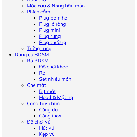
Móc câu & Nong hậu môn
Phích cắm
Plug bơm hơi
Plug lỗ rỗng
Plug mini
Plug rung
Plug thường
Trứng rung
Dụng cụ BDSM
Bộ BDSM
Đồ chơi khác
Roi
Set nhiều món
Che mặt
Bịt mắt
Hood & Mặt nạ
Còng tay chân
Còng da
Còng inox
Đồ chơi vú
Hút vú
Kẹp vú