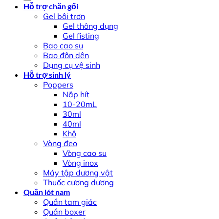
Hỗ trợ chăn gối
Gel bôi trơn
Gel thông dụng
Gel fisting
Bao cao su
Bao đôn dên
Dụng cụ vệ sinh
Hỗ trợ sinh lý
Poppers
Nắp hít
10-20mL
30ml
40ml
Khô
Vòng đeo
Vòng cao su
Vòng inox
Máy tập dương vật
Thuốc cương dương
Quần lót nam
Quần tam giác
Quần boxer