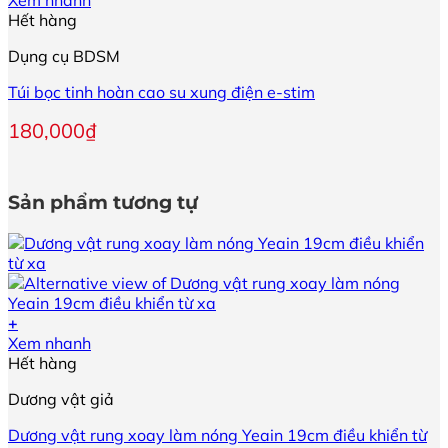
thể
phẩm
Hết hàng
được
này
chọn
Dụng cụ BDSM
có
trên
nhiều
trang
Túi bọc tinh hoàn cao su xung điện e-stim
biến
sản
thể.
phẩm
180,000
₫
Các
tùy
chọn
có
Sản phẩm tương tự
thể
được
chọn
trên
trang
sản
+
phẩm
Xem nhanh
Hết hàng
Dương vật giả
Dương vật rung xoay làm nóng Yeain 19cm điều khiển từ