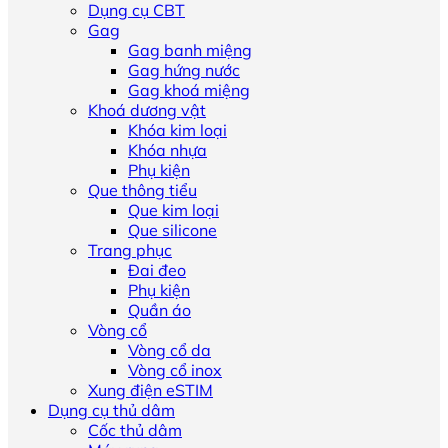
Dụng cụ CBT
Gag
Gag banh miệng
Gag hứng nước
Gag khoá miệng
Khoá dương vật
Khóa kim loại
Khóa nhựa
Phụ kiện
Que thông tiểu
Que kim loại
Que silicone
Trang phục
Đai đeo
Phụ kiện
Quần áo
Vòng cổ
Vòng cổ da
Vòng cổ inox
Xung điện eSTIM
Dụng cụ thủ dâm
Cốc thủ dâm