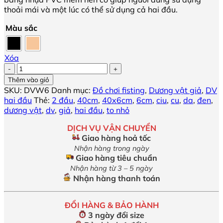
thoải mái và một lúc có thể sử dụng cả hai đầu.
Màu sắc
Xóa
Dương
vật
Thêm vào giỏ
giả
SKU:
DVW6
Danh mục:
Đồ chơi fisting
,
Dương vật giả
,
DV
hai
hai đầu
Thẻ:
2 đầu
,
40cm
,
40x6cm
,
6cm
,
ciu
,
cu
,
da
,
đen
,
đầu
dương vật
,
dv
,
giả
,
hai đầu
,
to nhỏ
fisting
40x6cm
DỊCH VỤ VẬN CHUYỂN
số
Giao hàng hoả tốc
lượng
Nhận hàng trong ngày
Giao hàng tiêu chuẩn
Nhận hàng từ 3 – 5 ngày
Nhận hàng thanh toán
ĐỔI HÀNG & BẢO HÀNH
3 ngày đổi size