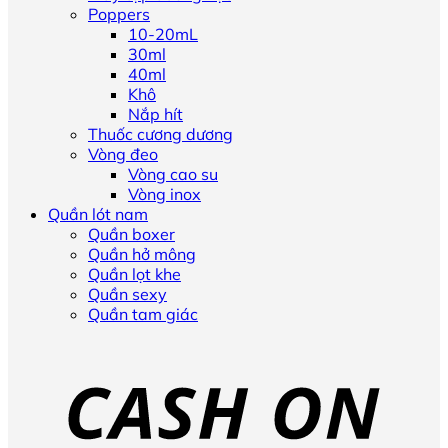
Poppers
10-20mL
30ml
40ml
Khô
Nắp hít
Thuốc cương dương
Vòng đeo
Vòng cao su
Vòng inox
Quần lót nam
Quần boxer
Quần hở mông
Quần lọt khe
Quần sexy
Quần tam giác
D