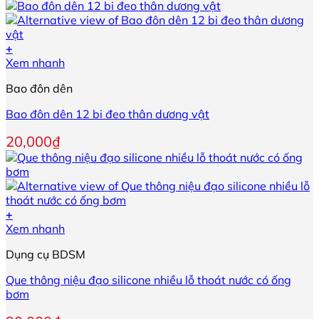
+
Xem nhanh
Bao đôn dên
Bao đôn dên 12 bi đeo thân dương vật
20,000
₫
+
Sản
Xem nhanh
phẩm
Dụng cụ BDSM
này
có
Que thông niệu đạo silicone nhiều lỗ thoát nước có ống
nhiều
bơm
biến
thể.