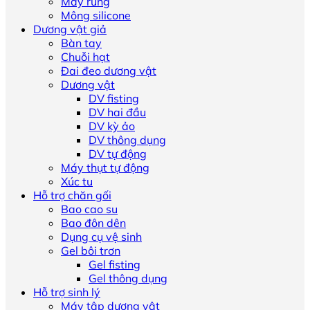
Máy rung
Mông silicone
Dương vật giả
Bàn tay
Chuỗi hạt
Đai đeo dương vật
Dương vật
DV fisting
DV hai đầu
DV kỳ ảo
DV thông dụng
DV tự động
Máy thụt tự động
Xúc tu
Hỗ trợ chăn gối
Bao cao su
Bao đôn dên
Dụng cụ vệ sinh
Gel bôi trơn
Gel fisting
Gel thông dụng
Hỗ trợ sinh lý
Máy tập dương vật