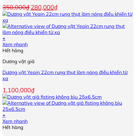
Giá
Giá
350,000
₫
280,000
₫
gốc
hiện
là:
tại
350,000₫.
là:
280,000₫.
+
Xem nhanh
Hết hàng
Dương vật giả
Dương vật Yeain 22cm rung thụt làm nóng điều khiển từ
xa
1,100,000
₫
+
Sản
Xem nhanh
phẩm
Hết hàng
này