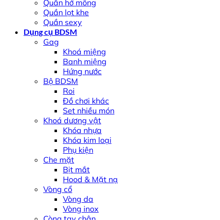
Quần hở mông
Quần lọt khe
Quần sexy
Dụng cụ BDSM
Gag
Khoá miệng
Banh miệng
Hứng nước
Bộ BDSM
Roi
Đồ chơi khác
Set nhiều món
Khoá dương vật
Khóa nhựa
Khóa kim loại
Phụ kiện
Che mặt
Bịt mắt
Hood & Mặt nạ
Vòng cổ
Vòng da
Vòng inox
Còng tay chân