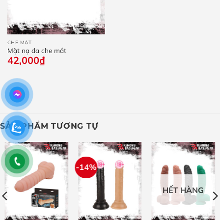
CHE MẶT
Mặt nạ da che mắt
42,000
₫
SẢN PHẨM TƯƠNG TỰ
-14%
HẾT HÀNG