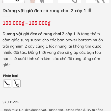
Dương vật giả đeo có rung chơi 2 cây 1 lỗ
100,000
₫
165,000
₫
Khoảng
–
giá:
từ
Dương vật giả đeo có rung chơi 2 cây 1 lỗ
tăng thêm
100,000₫
đến
cảm giác sung sướng cho các bạn power bottom muốn
165,000₫
trải nghiệm 2 cây cùng 1 lúc nhưng lại không tìm được
nhiều đối tác. Đồng thời vòng đeo sẽ giúp các bạn top
hạn chế xuất tinh sớm kèm các chế độ rung tăng cảm
giác.
Phân loại
SKU:
DVDP
Danh mục:
Đai đeo dương vật
,
Dương vật
,
Dương vật giả
,
DV tự động