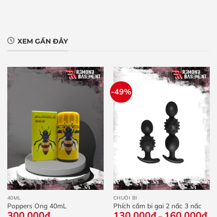
XEM GẦN ĐÂY
-49%
40ML
CHUỖI BI
Poppers Ong 40mL
Phích cắm bi gai 2 nấc 3 nấc
300,000
₫
130,000
₫
160,000
₫
Kh
–