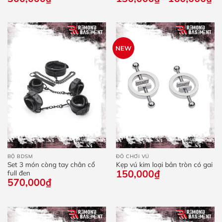
giá
từ
13
đế
16
NEW
BỘ BDSM
ĐỒ CHƠI VÚ
Set 3 món còng tay chân cổ
Kẹp vú kim loại bản tròn có gai
150,000
₫
full đen
570,000
₫