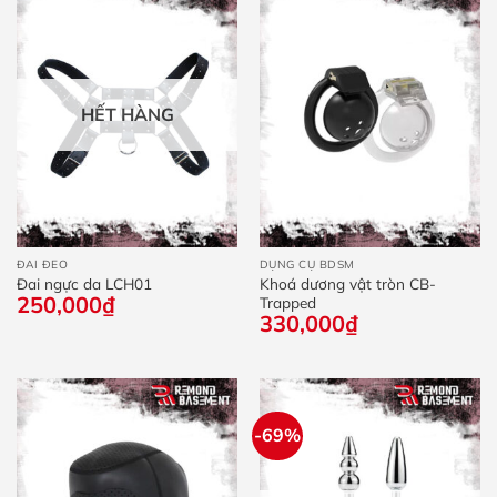
HẾT HÀNG
ĐAI ĐEO
DỤNG CỤ BDSM
Đai ngực da LCH01
Khoá dương vật tròn CB-
250,000
₫
Trapped
330,000
₫
-69%