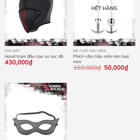
HẾT HÀNG
CHE MẶT
ĐỒ CHƠI HẬU MÔN
Hood trùm đầu cao su sọc đỏ
Phích cắm hậu môn kim loại
430,000
₫
mini
160,000
₫
Giá
50,000
₫
Giá
gốc
hiện
là:
tại
160,000₫.
là:
50,0