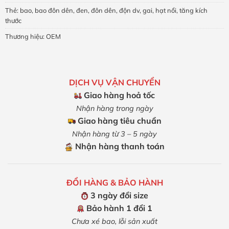
Thẻ:
bao
,
bao đôn dên
,
đen
,
đôn dên
,
độn dv
,
gai
,
hạt nổi
,
tăng kích
thước
Thương hiệu:
OEM
DỊCH VỤ VẬN CHUYỂN
Giao hàng hoả tốc
Nhận hàng trong ngày
Giao hàng tiêu chuẩn
Nhận hàng từ 3 – 5 ngày
Nhận hàng thanh toán
ĐỔI HÀNG & BẢO HÀNH
3 ngày đổi size
Bảo hành 1 đổi 1
Chưa xé bao, lỗi sản xuất