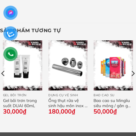
SẢN PHẨM TƯƠNG TỰ
GEL BÔI TRƠN
DỤNG CỤ VỆ SINH
BAO CAO SU
Gel bôi trơn trong
Ống thụt rửa vệ
Bao cao su Mingliu
suốt DUAI 60mL
sinh hậu môn inox 3
siêu mỏng / gân gai
30,000
₫
180,000
₫
50,000
₫
đầu thay
/ nhiều gel – hộp 10
cái
₫