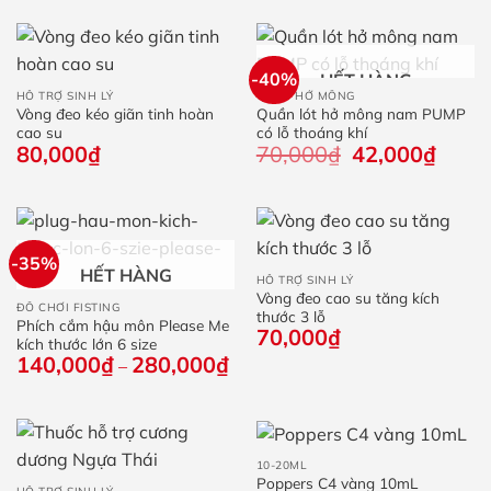
-40%
HẾT HÀNG
HỖ TRỢ SINH LÝ
QUẦN HỞ MÔNG
Vòng đeo kéo giãn tinh hoàn
Quần lót hở mông nam PUMP
cao su
có lỗ thoáng khí
80,000
₫
70,000
₫
Giá
42,000
₫
Giá
gốc
hiện
là:
tại
70,000₫.
là:
42,000
-35%
HẾT HÀNG
HỖ TRỢ SINH LÝ
Vòng đeo cao su tăng kích
ĐỒ CHƠI FISTING
thước 3 lỗ
Phích cắm hậu môn Please Me
70,000
₫
kích thước lớn 6 size
140,000
₫
280,000
₫
Khoảng
–
giá:
từ
140,000₫
đến
280,000₫
10-20ML
Poppers C4 vàng 10mL