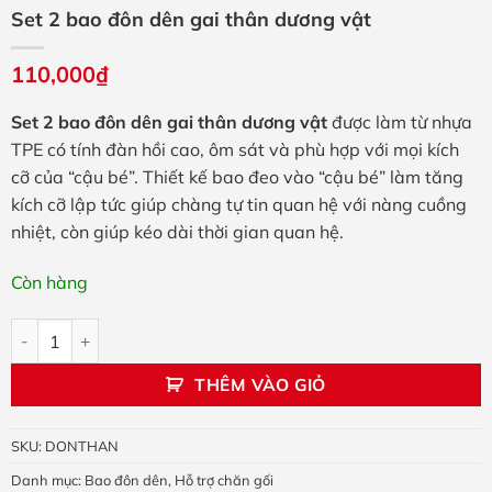
Set 2 bao đôn dên gai thân dương vật
110,000
₫
Set 2 bao đôn dên gai thân dương vật
được làm từ nhựa
TPE có tính đàn hồi cao, ôm sát và phù hợp với mọi kích
cỡ của “cậu bé”. Thiết kế bao đeo vào “cậu bé” làm tăng
kích cỡ lập tức giúp chàng tự tin quan hệ với nàng cuồng
nhiệt, còn giúp kéo dài thời gian quan hệ.
Còn hàng
Set 2 bao đôn dên gai thân dương vật số lượng
THÊM VÀO GIỎ
SKU:
DONTHAN
Danh mục:
Bao đôn dên
,
Hỗ trợ chăn gối