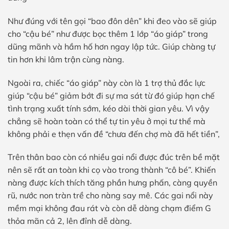
Như đúng với tên gọi “bao đôn dên” khi đeo vào sẽ giúp
cho “cậu bé” như được bọc thêm 1 lớp “áo giáp” trong
dũng mãnh và hầm hố hơn ngay lập tức. Giúp chàng tự
tin hơn khi lâm trận cùng nàng.
Ngoài ra, chiếc “áo giáp” này còn là 1 trợ thủ đắc lực
giúp “cậu bé” giảm bớt đi sự ma sát từ đó giúp hạn chế
tình trạng xuất tính sớm, kéo dài thời gian yêu. Vì vậy
chẳng sẽ hoàn toàn có thể tự tin yêu ở mọi tư thể mà
không phải e thẹn vấn đề “chưa đến chợ mà đã hết tiền”,
Trên thân bao còn có nhiều gai nổi được đúc trên bề mặt
nên sẽ rất an toàn khi cọ vào trong thành “cô bé”. Khiến
nàng được kích thích tăng phần hưng phấn, càng quyền
rũ, nước non tràn trề cho nàng say mê. Các gai nổi này
mềm mại không đau rát và còn dễ dàng chạm điểm G
thỏa mãn cả 2, lên đỉnh dễ dàng.