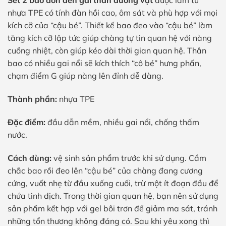
Set 2 bao đôn dên gai thân dương vật
được làm từ
nhựa TPE có tính đàn hồi cao, ôm sát và phù hợp với mọi
kích cỡ của “cậu bé”. Thiết kế bao đeo vào “cậu bé” làm
tăng kích cỡ lập tức giúp chàng tự tin quan hệ với nàng
cuồng nhiệt, còn giúp kéo dài thời gian quan hệ. Thân
bao có nhiều gai nổi sẽ kích thích “cô bé” hưng phấn,
chạm điểm G giúp nàng lên đỉnh dễ dàng.
Thành phần:
nhựa TPE
Đặc điểm:
đầu dẫn mềm, nhiều gai nổi, chống thấm
nước.
Cách dùng:
vệ sinh sản phẩm trước khi sử dụng. Cầm
chắc bao rồi đeo lên “cậu bé” của chàng đang cương
cứng, vuốt nhẹ từ đầu xuống cuối, trừ một ít đoạn đầu để
chứa tinh dịch. Trong thời gian quan hệ, bạn nên sử dụng
sản phẩm kết hợp với gel bôi trơn để giảm ma sát, tránh
những tổn thương không đáng có. Sau khi yêu xong thì