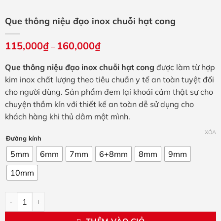
Que thông niệu đạo inox chuỗi hạt cong
115,000
₫
160,000
₫
Khoảng
–
giá:
từ
Que thông niệu đạo inox chuỗi hạt cong
được làm từ hợp
115,000₫
đến
kim inox chất lượng theo tiêu chuẩn y tế an toàn tuyệt đối
160,000₫
cho người dùng. Sản phẩm đem lại khoái cảm thật sự cho
chuyện thầm kín với thiết kế an toàn dễ sử dụng cho
khách hàng khi thủ dâm một mình.
XÓA
Đường kính
5mm
6mm
7mm
6+8mm
8mm
9mm
10mm
Que thông niệu đạo inox chuỗi hạt cong số lượng
THÊM VÀO GIỎ