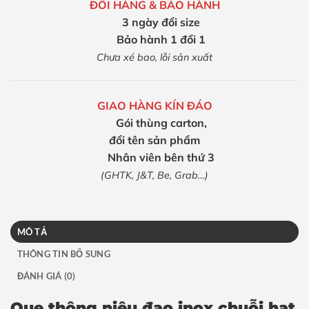
ĐỔI HÀNG & BẢO HÀNH
3 ngày đổi size
Bảo hành 1 đổi 1
Chưa xé bao, lỗi sản xuất
GIAO HÀNG KÍN ĐÁO
Gói thùng carton,
đổi tên sản phẩm
Nhân viên bên thứ 3
(GHTK, J&T, Be, Grab…)
MÔ TẢ
THÔNG TIN BỔ SUNG
ĐÁNH GIÁ (0)
Que thông niệu đạo inox chuỗi hạt