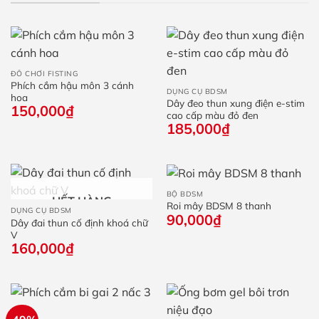
ĐỒ CHƠI FISTING
Phích cắm hậu môn 3 cánh
DỤNG CỤ BDSM
hoa
Dây đeo thun xung điện e-stim
150,000
₫
cao cấp màu đỏ đen
185,000
₫
BỘ BDSM
HẾT HÀNG
Roi mây BDSM 8 thanh
DỤNG CỤ BDSM
90,000
₫
Dây đai thun cố định khoá chữ
V
160,000
₫