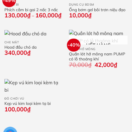
-49%
CHUỖI BI
DỤNG CỤ BDSM
Phích cắm bi gai 2 nấc 3 nấc
Ống bơm gel bôi trơn niệu đạo
130,000
₫
160,000
₫
Khoảng
10,000
₫
–
giá:
từ
130,000₫
đến
160,000₫
CHE MẶT
-40%
HẾT HÀNG
Hood đầu chó da
QUẦN HỞ MÔNG
340,000
₫
Quần lót hở mông nam PUMP
có lỗ thoáng khí
70,000
₫
Giá
42,000
₫
Giá
gốc
hiện
là:
tại
70,000₫.
là:
42,000
ĐỒ CHƠI VÚ
Kẹp vú kim loại kèm tạ bi
100,000
₫