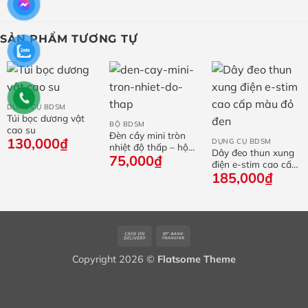
SẢN PHẨM TƯƠNG TỰ
DỤNG CỤ BDSM
Túi bọc dương vật
BỘ BDSM
cao su
Đèn cầy mini tròn
130,000
₫
DỤNG CỤ BDSM
nhiệt độ thấp – hộp
Dây đeo thun xung
75,000
₫
3 cây
điện e-stim cao cấp
185,000
₫
màu đỏ đen
Cash
Bank
On
Transfer
Copyright 2026 ©
Flatsome Theme
Delivery