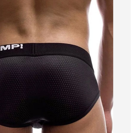
g
,
underpants
,
underwear
Thương