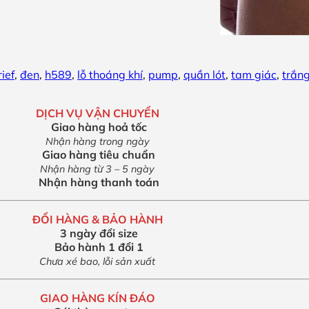
rief
,
đen
,
h589
,
lỗ thoáng khí
,
pump
,
quần lót
,
tam giác
,
trắn
DỊCH VỤ VẬN CHUYỂN
Giao hàng hoả tốc
Nhận hàng trong ngày
Giao hàng tiêu chuẩn
Nhận hàng từ 3 – 5 ngày
Nhận hàng thanh toán
ĐỔI HÀNG & BẢO HÀNH
3 ngày đổi size
Bảo hành 1 đổi 1
Chưa xé bao, lỗi sản xuất
GIAO HÀNG KÍN ĐÁO