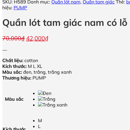
SKU:
H589
Danh mục:
Quần lót nam
,
Quần tam giác
Thẻ:
b
hiệu:
PUMP
Quần lót tam giác nam có l
Giá
Giá
70,000
₫
42,000
₫
gốc
hiện
—
là:
tại
70,000₫.
là:
Chất liệu:
cotton
42,000₫.
Kích thước:
M L XL
Màu sắc:
đen, trắng, trắng xanh
Thương hiệu:
PUMP
Màu sắc
M
L
Kích thước