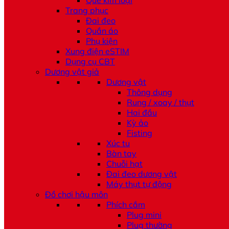
Que kim loại
Trang phục
Đai đeo
Quần áo
Phụ kiện
Xung điện eSTIM
Dụng cụ CBT
Dương vật giả
Dương vật
Thông dụng
Rung / xoay / thụt
Hai đầu
Kỳ ảo
Fisting
Xúc tu
Bàn tay
Chuỗi hạt
Đai đeo dương vật
Máy thụt tự động
Đồ chơi hậu môn
Phích cắm
Plug mini
Plug thường