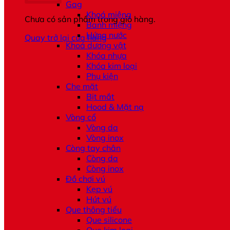
Gag
Khoá miệng
Chưa có sản phẩm trong giỏ hàng.
Banh miệng
Hứng nước
Quay trở lại cửa hàng
Khoá dương vật
Khóa nhựa
Khóa kim loại
Phụ kiện
Che mặt
Bịt mắt
Hood & Mặt nạ
Vòng cổ
Vòng da
Vòng inox
Còng tay chân
Còng da
Còng inox
Đồ chơi vú
Kẹp vú
Hút vú
Que thông tiểu
Que silicone