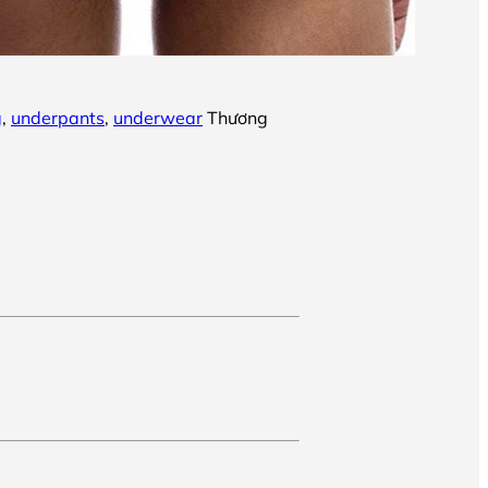
g
,
underpants
,
underwear
Thương