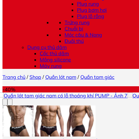
Plug rung
Plug bơm hơi
Plug lỗ rỗng
Trứng rung
Chuỗi bi
Móc câu & Nong
Đuôi thú
Dụng cụ thủ dâm
Cốc thủ dâm
Mông silicone
Máy rung
Trang chủ
/
Shop
/
Quần lót nam
/
Quần tam giác
-40%