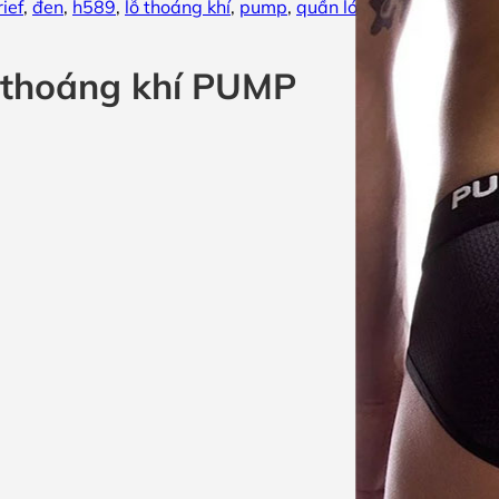
rief
,
đen
,
h589
,
lỗ thoáng khí
,
pump
,
quần lót
,
tam giác
,
trắn
ỗ thoáng khí PUMP