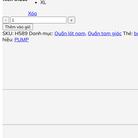
XL
Xóa
Quần
lót
Thêm vào giỏ
tam
SKU:
H589
Danh mục:
Quần lót nam
,
Quần tam giác
Thẻ:
b
giác
hiệu:
PUMP
nam
có
lỗ
thoáng
khí
PUMP
số
lượng