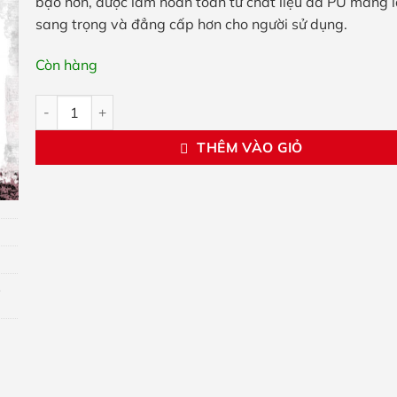
bạo hơn, được làm hoàn toàn từ chất liệu da PU mang l
sang trọng và đẳng cấp hơn cho người sử dụng.
Còn hàng
Quần lót da khoá dương vật số lượng
THÊM VÀO GIỎ
,