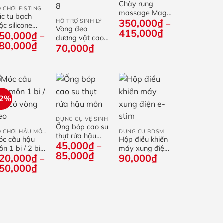
Chày rung
+
 CHƠI FISTING
massage Magic
c tu bạch
350,000
₫
HỖ TRỢ SINH LÝ
Wand
–
ộc silicone
Vòng đeo
Khoảng
415,000
₫
50,000
₫
ềm có giác
–
dương vật cao
giá:
Khoảng
t
80,000
₫
70,000
₫
su tăng kích
từ
giá:
thước hình số 8
350,000₫
từ
đến
250,000₫
415,000₫
đến
880,000₫
32%
+
+
+
DỤNG CỤ VỆ SINH
Ống bóp cao su
ĐỒ CHƠI HẬU MÔN
DỤNG CỤ BDSM
thụt rửa hậu
óc câu hậu
Hộp điều khiển
45,000
₫
môn
–
n 1 bi / 2 bi
máy xung điện
Khoảng
85,000
₫
20,000
₫
90,000
₫
ó vòng đeo
e-stim
–
giá:
Khoảng
50,000
₫
từ
giá:
45,000₫
từ
đến
120,000₫
85,000₫
đến
150,000₫