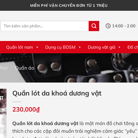
MIỄN PHÍ VẬN CHUYỂN ĐƠN TỪ 1 TRIỆU
Tìm
14:00 - 2:00
kiếm:
Quần lót nam
Dụng cụ BDSM
Dương vật giả
Đồ c
phục
/
Quần áo
Quần lót da khoá dương vật
230,000
₫
Quần lót da khoá dương vật
là một món đồ chơi tăng s
thích cho các cặp đôi muốn trải nghiệm cảm giác “yêu”