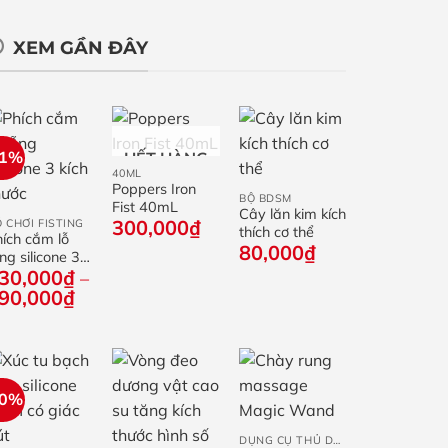
XEM GẦN ĐÂY
+
21%
HẾT HÀNG
+
40ML
Poppers Iron
+
BỘ BDSM
Fist 40mL
Cây lăn kim kích
300,000
₫
 CHƠI FISTING
thích cơ thể
ích cắm lỗ
80,000
₫
ng silicone 3
30,000
₫
ch thước
–
Khoảng
90,000
₫
giá:
từ
130,000₫
đến
290,000₫
30%
+
+
DỤNG CỤ THỦ DÂM