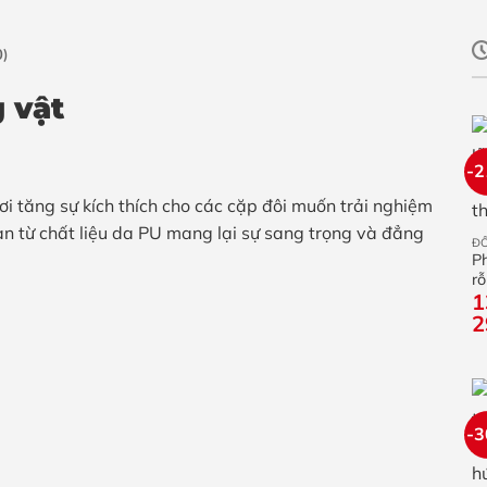
0)
 vật
-
i tăng sự kích thích cho các cặp đôi muốn trải nghiệm
n từ chất liệu da PU mang lại sự sang trọng và đẳng
ĐỒ
Ph
rỗ
1
kí
2
-