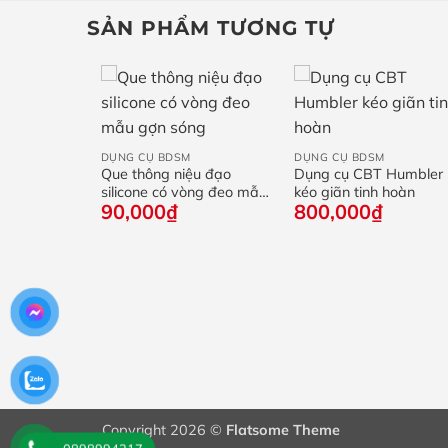
SẢN PHẨM TƯƠNG TỰ
+
+
DỤNG CỤ BDSM
DỤNG CỤ BDSM
Que thông niệu đạo
Dụng cụ CBT Humbler
silicone có vòng đeo mẫu
kéo giãn tinh hoàn
90,000
₫
800,000
₫
gợn sóng
SM 5m 10m
Khoảng
95,000
₫
giá:
từ
30,000₫
đến
Copyright 2026 ©
Flatsome Theme
95,000₫