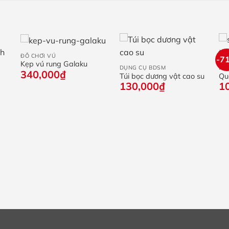
+
+
ĐỒ CHƠI VÚ
-7
Kẹp vú rung Galaku
DỤNG CỤ BDSM
DỤ
340,000
₫
Túi bọc dương vật cao su
Que
130,000
₫
1