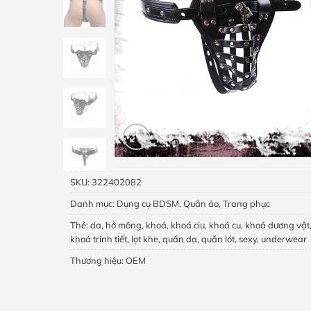
SKU:
322402082
Danh mục:
Dụng cụ BDSM
,
Quần áo
,
Trang phục
Thẻ:
da
,
hở mông
,
khoá
,
khoá ciu
,
khoá cu
,
khoá dương vật
khoá trinh tiết
,
lọt khe
,
quần da
,
quần lót
,
sexy
,
underwear
Thương hiệu:
OEM