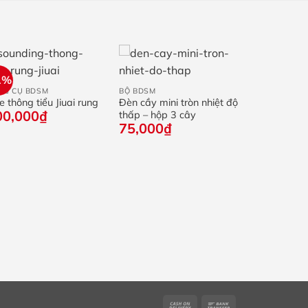
+
+
1%
NG CỤ BDSM
BỘ BDSM
 thông tiểu Jiuai rung
Đèn cầy mini tròn nhiệt độ
00,000
₫
thấp – hộp 3 cây
75,000
₫
Cash
Bank