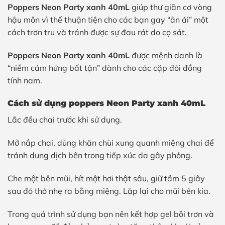
Poppers Neon Party xanh 40mL
giúp thư giãn cơ vòng
hậu môn vì thế thuận tiện cho các bạn gay “ân ái” một
cách trơn tru và tránh được sự đau rát do cọ sát.
Poppers Neon Party xanh 40mL
được mệnh danh là
“niềm cảm hứng bất tận” dành cho các cặp đôi đồng
tính nam.
Cách sử dụng poppers Neon Party xanh 40mL
Lắc đều chai trước khi sử dụng.
Mở nắp chai, dùng khăn chùi xung quanh miệng chai để
tránh dung dịch bên trong tiếp xúc da gây phỏng.
Che một bên mũi, hít một hơi thật sâu, giữ tầm 5 giây
sau đó thở nhẹ ra bằng miệng. Lặp lại cho mũi bên kia.
Trong quá trình sử dụng bạn nên kết hợp gel bôi trơn và