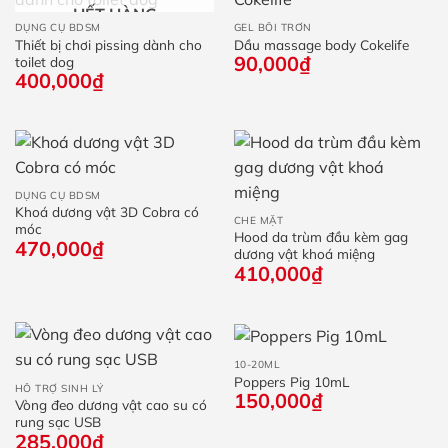
HẾT HÀNG
DỤNG CỤ BDSM
GEL BÔI TRƠN
Thiết bị chơi pissing dành cho
Dầu massage body Cokelife
90,000
₫
toilet dog
400,000
₫
DỤNG CỤ BDSM
Khoá dương vật 3D Cobra có
CHE MẶT
móc
Hood da trùm đầu kèm gag
470,000
₫
dương vật khoá miệng
410,000
₫
10-20ML
Poppers Pig 10mL
HỖ TRỢ SINH LÝ
150,000
₫
Vòng đeo dương vật cao su có
rung sạc USB
285,000
₫