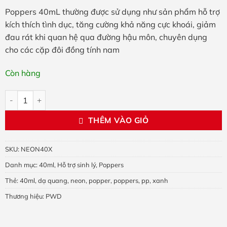
Poppers 40mL thường được sử dụng như sản phẩm hỗ trợ
kích thích tình dục, tăng cường khả năng cực khoái, giảm
đau rát khi quan hệ qua đường hậu môn, chuyên dụng
cho các cặp đôi đồng tính nam
Còn hàng
Poppers Neon Party xanh 40mL số lượng
THÊM VÀO GIỎ
SKU:
NEON40X
Danh mục:
40ml
,
Hỗ trợ sinh lý
,
Poppers
Thẻ:
40ml
,
dạ quang
,
neon
,
popper
,
poppers
,
pp
,
xanh
Thương hiệu:
PWD