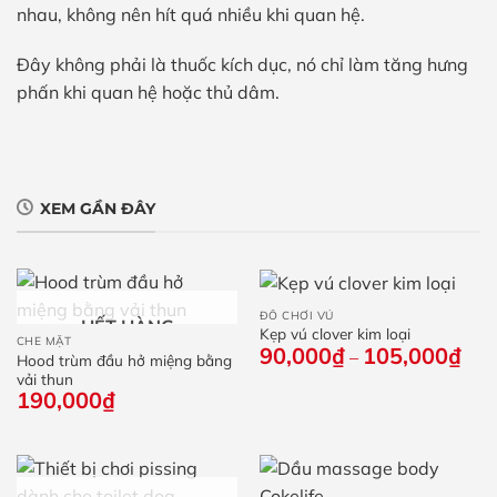
nhau, không nên hít quá nhiều khi quan hệ.
Đây không phải là thuốc kích dục, nó chỉ làm tăng hưng
phấn khi quan hệ hoặc thủ dâm.
XEM GẦN ĐÂY
ĐỒ CHƠI VÚ
HẾT HÀNG
Kẹp vú clover kim loại
CHE MẶT
90,000
₫
105,000
₫
Kho
–
Hood trùm đầu hở miệng bằng
giá:
vải thun
từ
190,000
₫
90,
đến
105