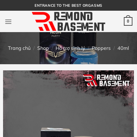
Bỏ
ENTRANCE TO THE BEST ORGASMS
qua
nội
0
dung
Trang chủ
/
Shop
/
Hỗ trợ sinh lý
/
Poppers
/
40ml