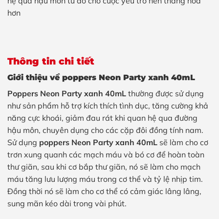
hệ qua hậu môn từ đó cho cuộc yêu trở nên thăng hoa
hơn
Thông tin chi tiết
Giới thiệu về poppers Neon Party xanh 40mL
Poppers Neon Party xanh 40mL
thường được sử dụng
như sản phẩm hỗ trợ kích thích tình dục, tăng cường khả
năng cực khoái, giảm đau rát khi quan hệ qua đường
hậu môn, chuyên dụng cho các cặp đôi đồng tính nam.
Sử dụng
poppers Neon Party xanh 40mL
sẽ làm cho cơ
trơn xung quanh các mạch máu và bó cơ để hoàn toàn
thư giãn, sau khi cơ bắp thư giãn, nó sẽ làm cho mạch
máu tăng lưu lượng máu trong cơ thể và tỷ lệ nhịp tim.
Đồng thời nó sẽ làm cho cơ thể có cảm giác lâng lâng,
sung mãn kéo dài trong vài phút.