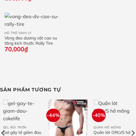
HỖ TRỢ SINH LÝ
Vòng đeo dương vật cao su
tăng kích thước Rally Tire
70,000
₫
SẢN PHẨM TƯƠNG TỰ
-44%
-40%
GEL BÔI TRƠN
QUẦN HỞ MÔNG
Gel gây tê giảm đau
Quần lót ORLVS hở