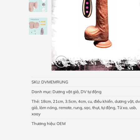
SKU:
DVMEMRUNG
Danh mục:
Dương vật giả
,
DV tự động
Thẻ:
18cm
,
21cm
,
3.5cm
,
4cm
,
cu
,
điều khiển
,
dương vật
,
dv
giả
,
làm nóng
,
remote
,
rung
,
sạc
,
thụt
,
tự động
,
Từ xa
,
usb
,
xoay
Thương hiệu:
OEM