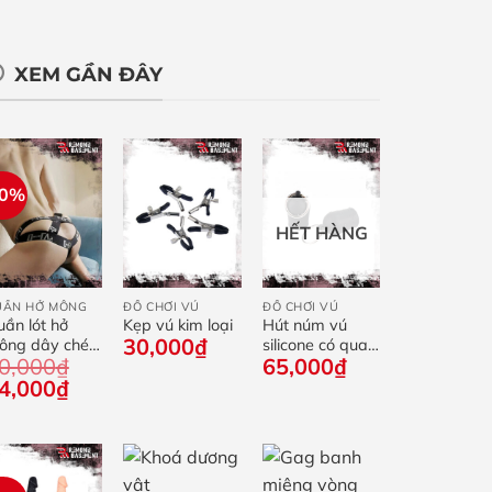
XEM GẦN ĐÂY
40%
HẾT HÀNG
+
+
+
UẦN HỞ MÔNG
ĐỒ CHƠI VÚ
ĐỒ CHƠI VÚ
ần lót hở
Kẹp vú kim loại
Hút núm vú
30,000
₫
ông dây chéo
silicone có quai
0,000
₫
65,000
₫
RLVS
cầm
iá
Giá
4,000
₫
ốc
hiện
:
tại
0,000₫.
là:
54,000₫.