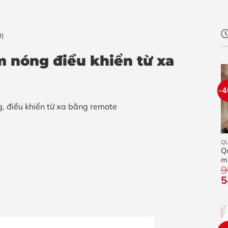
0)
m nóng điều khiển từ xa
-
g, điều khiển từ xa bằng remote
Q
Qu
m
9
O
G
5
g
là
9