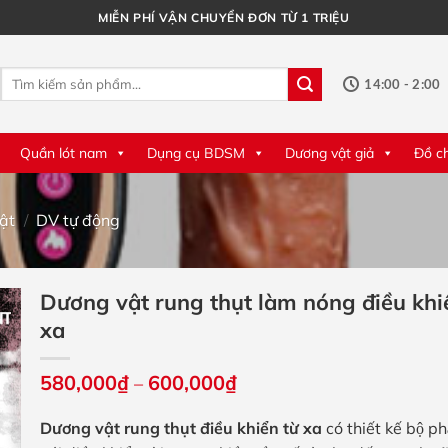
MIỄN PHÍ VẬN CHUYỂN ĐƠN TỪ 1 TRIỆU
Tìm
14:00 - 2:00
kiếm:
Quần lót nam
Dụng cụ BDSM
Dương vật giả
Đồ c
ật
/
DV tự động
Dương vật rung thụt làm nóng điều khi
xa
Khoảng
580,000
₫
600,000
₫
–
giá:
từ
Dương vật rung thụt điều khiển từ xa
có thiết kế bộ p
580,000₫