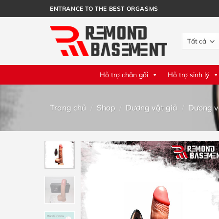
Bỏ
ENTRANCE TO THE BEST ORGASMS
qua
nội
dung
Hỗ trợ chăn gối
Hỗ trợ sinh lý
Trang chủ
/
Shop
/
Dương vật giả
/
Dương v