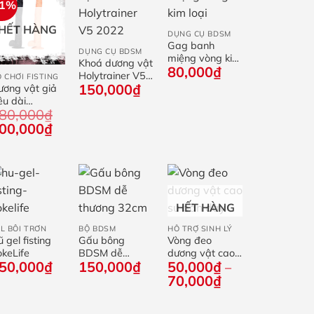
21%
+
+
HẾT HÀNG
DỤNG CỤ BDSM
Gag banh
DỤNG CỤ BDSM
+
miệng vòng kim
Khoá dương vật
80,000
₫
loại
Holytrainer V5
 CHƠI FISTING
150,000
₫
2022
ương vật giả
êu dài
80,000
₫
9×4.5cm
iá
Giá
00,000
₫
ốc
hiện
:
tại
80,000₫.
là:
300,000₫.
+
+
+
HẾT HÀNG
L BÔI TRƠN
BỘ BDSM
HỖ TRỢ SINH LÝ
 gel fisting
Gấu bông
Vòng đeo
keLife
BDSM dễ
dương vật cao
50,000
₫
150,000
₫
50,000
₫
thương 32cm
su bản dày
–
Khoảng
70,000
₫
giá:
từ