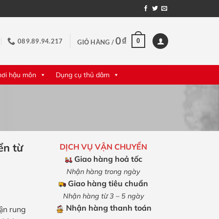
0
₫
0
089.89.94.217
GIỎ HÀNG /
hơi hậu môn
Dụng cụ thủ dâm
ển từ
DỊCH VỤ VẬN CHUYỂN
Giao hàng hoả tốc
Nhận hàng trong ngày
Giao hàng tiêu chuẩn
Nhận hàng từ 3 – 5 ngày
Nhận hàng thanh toán
hận rung