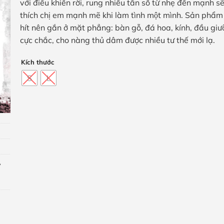
đến
với điều khiển rời, rung nhiều tần số từ nhẹ đến mạnh sẽ
600,000₫
thích chị em mạnh mẽ khi làm tình một mình. Sản phẩ
hít nên gắn ở mặt phẳng: bàn gỗ, đá hoa, kính, đầu gi
cực chắc, cho nàng thủ dâm được nhiều tư thế mới lạ.
Kích thước
S
L
,