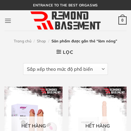
Bỏ
ENTRANCE TO THE BEST ORGASMS
qua
nội
0
dung
Trang chủ
/
Shop
/
Sản phẩm được gắn thẻ “làm nóng”
LỌC
HẾT HÀNG
HẾT HÀNG