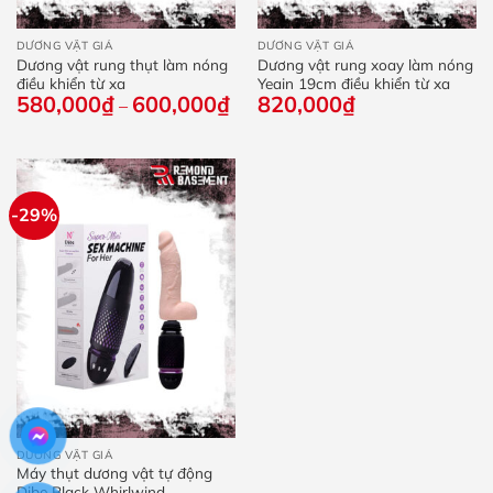
DƯƠNG VẬT GIẢ
DƯƠNG VẬT GIẢ
Dương vật rung thụt làm nóng
Dương vật rung xoay làm nóng
điều khiển từ xa
Yeain 19cm điều khiển từ xa
580,000
₫
600,000
₫
Khoảng
820,000
₫
–
giá:
từ
580,000₫
đến
600,000₫
-29%
DƯƠNG VẬT GIẢ
Máy thụt dương vật tự động
Dibe Black Whirlwind