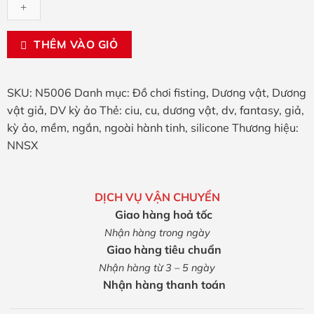
ngấn
silicone
mềm
THÊM VÀO GIỎ
18.5×5.9cm
số
lượng
SKU:
N5006
Danh mục:
Đồ chơi fisting
,
Dương vật
,
Dương
vật giả
,
DV kỳ ảo
Thẻ:
ciu
,
cu
,
dương vật
,
dv
,
fantasy
,
giả
,
kỳ ảo
,
mềm
,
ngắn
,
ngoài hành tinh
,
silicone
Thương hiệu:
NNSX
DỊCH VỤ VẬN CHUYỂN
Giao hàng hoả tốc
Nhận hàng trong ngày
Giao hàng tiêu chuẩn
Nhận hàng từ 3 – 5 ngày
Nhận hàng thanh toán