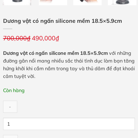
Dương vật có ngấn silicone mềm 18.5×5.9cm
Giá
Giá
700,000
₫
490,000
₫
gốc
hiện
là:
tại
Dương vật có ngấn silicone mềm 18.5×5.9cm
với những
700,000₫.
là:
đường gân nổi mang nhiều sắc thái tình dục làm bạn tăng
490,000₫.
hứng khởi khi cầm nắm trong tay và thủ dâm để đạt khoái
cảm tuyệt vời.
Còn hàng
Dương
vật
có