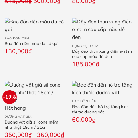
645,000
₫
500,000
₫
80,000
₫
gốc
hiện
là:
tại
645,000₫.
là:
500,000₫.
BAO ĐÔN DÊN
Bao đôn dên màu da có gai
DỤNG CỤ BDSM
130,000
₫
Dây đeo thun xung điện e-stim
cao cấp màu đỏ đen
185,000
₫
-19%
BAO ĐÔN DÊN
Bao đôn dên hỗ trợ tăng kích
Hết hàng
thước dương vật
DƯƠNG VẬT GIẢ
60,000
₫
Dương vật giả silicone mềm
như thật 18cm / 21cm
Khoảng
350,000
₫
360,000
₫
–