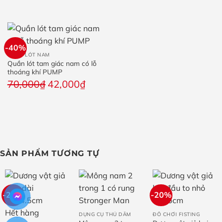
giá:
từ
350,000₫
đến
-40%
360,000₫
QUẦN LÓT NAM
Quần lót tam giác nam có lỗ
thoáng khí PUMP
Giá
Giá
70,000
₫
42,000
₫
gốc
hiện
là:
tại
70,000₫.
là:
42,000₫.
SẢN PHẨM TƯƠNG TỰ
-21%
-20%
Hết hàng
DỤNG CỤ THỦ DÂM
ĐỒ CHƠI FISTING