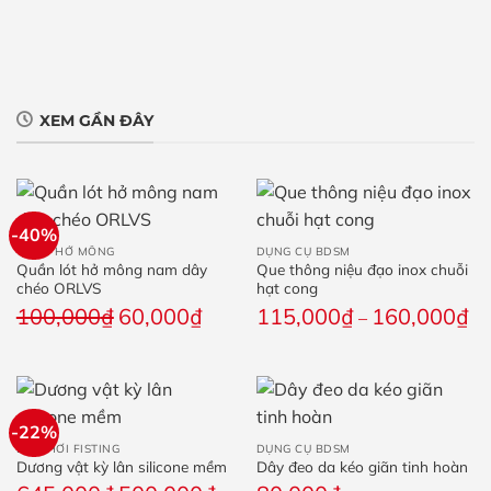
XEM GẦN ĐÂY
-40%
QUẦN HỞ MÔNG
DỤNG CỤ BDSM
Quần lót hở mông nam dây
Que thông niệu đạo inox chuỗi
chéo ORLVS
hạt cong
Giá
Giá
Kh
100,000
₫
60,000
₫
115,000
₫
160,000
₫
–
gốc
hiện
giá
là:
tại
từ
100,000₫.
là:
11
60,000₫.
đế
-22%
16
ĐỒ CHƠI FISTING
DỤNG CỤ BDSM
Dương vật kỳ lân silicone mềm
Dây đeo da kéo giãn tinh hoàn
Giá
Giá