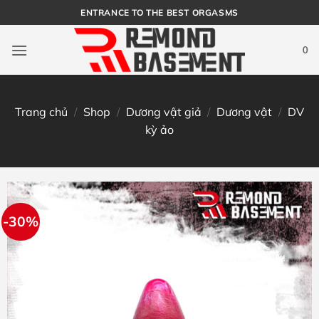
Bỏ
ENTRANCE TO THE BEST ORGASMS
qua
nội
0
dung
Trang chủ
/
Shop
/
Dương vật giả
/
Dương vật
/
DV
kỳ ảo
-30%